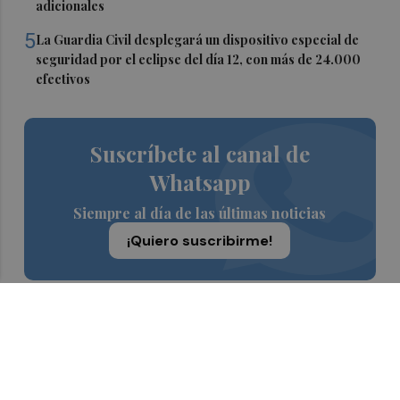
adicionales
5
La Guardia Civil desplegará un dispositivo especial de
seguridad por el eclipse del día 12, con más de 24.000
efectivos
Suscríbete al canal de
Whatsapp
Siempre al día de las últimas noticias
¡Quiero suscribirme!