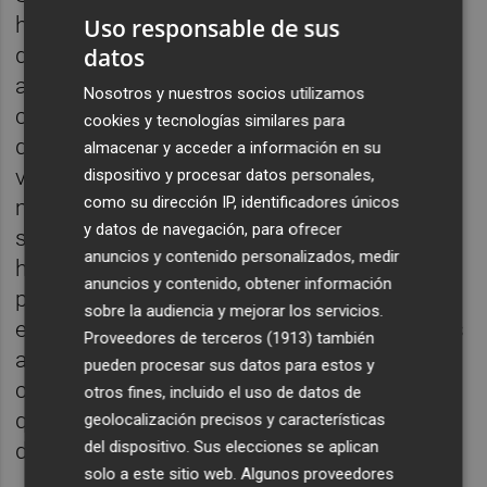
homeless no apuntaba al gobierno ni a la
Uso responsable de sus
datos
desigualdad, sino a la providencia divina,
apelaba a My Lord o a la maldad de los
Nosotros y nuestros socios utilizamos
chinos que (supuestamente) introducían la
cookies y tecnologías similares para
droga en sus fronteras. En los restaurantes
almacenar y acceder a información en su
vi a la gente sacando sus tarjetas y los
dispositivo y procesar datos personales,
como su dirección IP, identificadores únicos
móviles de forma tan despreocupada como
y datos de navegación, para ofrecer
si el dinero, feliz sueño del anarquismo, se
anuncios y contenido personalizados, medir
hubiera cancelado por fin. Un simple paseo
anuncios y contenido, obtener información
por la 5ª avenida me recordaba lo lejos que
sobre la audiencia y mejorar los servicios.
estamos aún de ese sueño. Ahora asistimos
Proveedores de terceros (1913)
también
a un régimen gobernado por billonarios y
pueden procesar sus datos para estos y
cruzamos los dedos por el lugar donde
otros fines, incluido el uso de datos de
quedará la democracia que están
geolocalización precisos y características
del dispositivo. Sus elecciones se aplican
desmantelando.
solo a este sitio web. Algunos proveedores