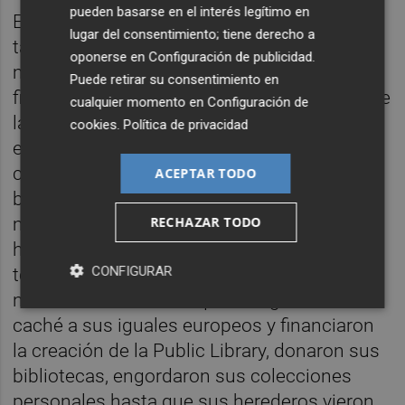
pueden basarse en el interés legítimo en
En la Morgan pensé que un país tan nuevo
lugar del consentimiento; tiene derecho a
también podía respetar el Pasado con
oponerse en
Configuración de publicidad
.
mayúsculas. En su salón magnífico, el
Puede retirar su consentimiento en
filántropo se presentaba retratado encima de
cualquier momento en
Configuración de
la chimenea: lo esperaba más soberbio y
cookies
.
Política de privacidad
esnob, pero un óleo lo enseñaba sobrio y
concentrado, en estricto negro, con un
ACEPTAR TODO
bastón de mando en su mano derecha. A
RECHAZAR TODO
medida que conocí su patrimonio me
hermané con él, me plegué a él y le perdoné
CONFIGURAR
toda su obscena riqueza. Un puñado de
nuevos ricos como él querían igualarse en
caché a sus iguales europeos y financiaron
la creación de la Public Library, donaron sus
bibliotecas, engordaron sus colecciones
personales hasta que sus herederos vieron