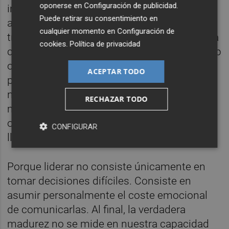
oponerse en
Configuración de publicidad
.
incómoda con dignidad. Y eso deja huella,
Puede retirar su consentimiento en
además de que sus consecuencias
cualquier momento en
Configuración de
trascienden las paredes de la oficina y acaba
cookies
.
Política de privacidad
circulando en LinkedIn, Glassdoor, WhatsApp
o conversaciones informales entre
ACEPTAR TODO
profesionales. La reputación corporativa ya
no depende únicamente de campañas de
RECHAZAR TODO
marca empleadora, sino de cómo una
organización trata a las personas cuando
CONFIGURAR
llegan los momentos difíciles.
Porque liderar no consiste únicamente en
tomar decisiones difíciles. Consiste en
asumir personalmente el coste emocional
de comunicarlas. Al final, la verdadera
madurez no se mide en nuestra capacidad