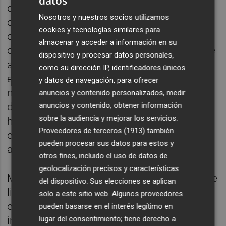
datos
directivos hay organizaciones que toleran —
Nosotros y nuestros socios utilizamos
cuando no incentivan— ese
cookies y tecnologías similares para
comportamiento. Porque resulta más
almacenar y acceder a información en su
cómodo proteger a un directivo rentable que
dispositivo y procesar datos personales,
afrontar el coste de exigirle humanidad y
como su dirección IP, identificadores únicos
exigirle su responsabilidad. Empresas que
y datos de navegación, para ofrecer
miran hacia otro lado mientras
anuncios y contenido personalizados, medir
determinados mandos deterioran equipos,
anuncios y contenido, obtener información
sobre la audiencia y mejorar los servicios.
humillan en silencio o convierten la evasión
Proveedores de terceros (1913)
también
emocional en un estilo de liderazgo
pueden procesar sus datos para estos y
aceptable.
otros fines, incluido el uso de datos de
geolocalización precisos y características
Muchas empresas hablan obsesivamente de
del dispositivo. Sus elecciones se aplican
liderazgo, compromiso y bienestar
solo a este sitio web. Algunos proveedores
emocional mientras toleran directivos
pueden basarse en el interés legítimo en
incapaces de afrontar una conversación
lugar del consentimiento; tiene derecho a