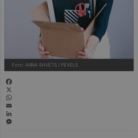
Foto: ANNA SHVETS / PEXELS
Facebook
X
WhatsApp
Email
LinkedIn
Messenger