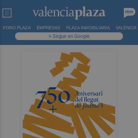
FORO PLAZA
EMPRESAS
PLAZA INMOBILIARIA
VALÈNCIA
+ Seguir en Google