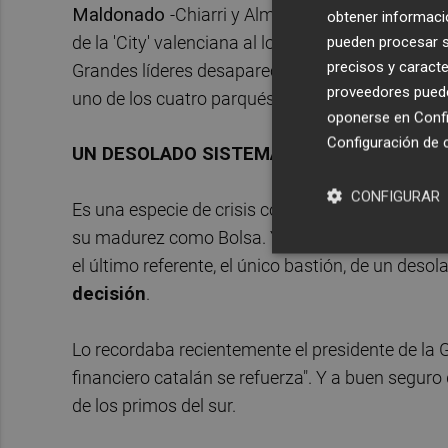
Maldonado
-Chiarri y Almenar-,
Manuel Broset
obtener informació
de la 'City' valenciana al lograr que esta ciuda
pueden procesar su
precisos y caracte
Grandes líderes desaparecidos como el propio Bo
proveedores pueden
uno de los cuatro parqués que hay en España ju
oponerse en
Confi
Configuración de 
UN DESOLADO SISTEMA FINANCIERO
CONFIGURAR
Es una especie de crisis contínua de la plaza fin
su madurez como Bolsa. Y es precisamente la So
el último referente, el único bastión, de un deso
decisión
.
Lo recordaba recientemente el presidente de la 
financiero catalán se refuerza". Y a buen segur
de los primos del sur.