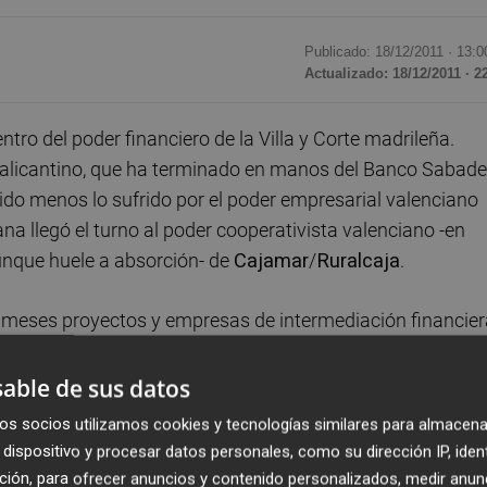
Publicado: 18/12/2011 ·
13:0
Actualizado: 18/12/2011 · 2
tro del poder financiero de la Villa y Corte madrileña.
 alicantino, que ha terminado en manos del Banco Sabadel
 sido menos lo sufrido por el poder empresarial valenciano
na llegó el turno al poder cooperativista valenciano -en
aunque huele a absorción- de
Cajamar
/
Ruralcaja
.
s meses proyectos y empresas de intermediación financier
n terminado difuminadas en lo global de la crisis financiera. 
sta de agentes de bolsa, hoy en día reconvertidos -los po
able de sus datos
corredores de comercio.
os socios utilizamos cookies y tecnologías similares para almacena
dispositivo y procesar datos personales, como su dirección IP, iden
cisco Trullenque
,
Juan Piquer
,
José Samper
,
Joaquín
ción, para ofrecer anuncios y contenido personalizados, medir anun