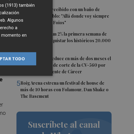
lo
os (1913)
también
2
Ferran Torres, recibido con un baño de
calización
masas en su pueblo: "Allá donde voy siempre
 web. Algunos
digo que soy de Foios"
derecho a
3
El Ibex 35 sube un 2% la primera semana de
ier momento en
agosto tras conquistar los históricos 20.000
puntos
4
PTAR TODO
La Diputación reduce en más de dos meses el
r a
tiempo previsto de corte de la CV-560 por
no,
las obras del puente de Càrcer
e
5
Roig Arena estrena un festival de house de
más de 10 horas con Folamour, Dan Shake o
The Basement
er
smo
Suscríbete al canal