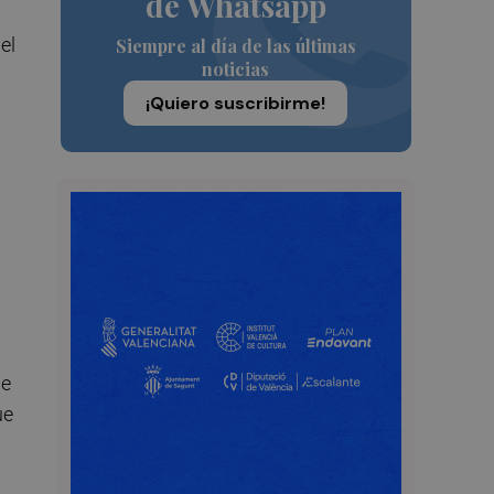
de Whatsapp
el
Siempre al día de las últimas
noticias
¡Quiero suscribirme!
ue
ue