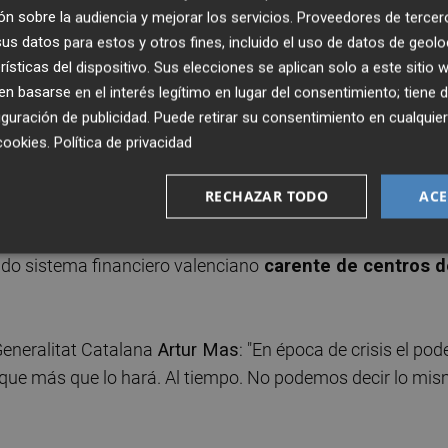
a
... Los mismos que hace 31 años pusieron el primer ladril
n sobre la audiencia y mejorar los servicios.
Proveedores de tercer
d contara con un mercado de valores: el
Bolsín de Valencia
.
s datos para estos y otros fines, incluido el uso de datos de geolo
rísticas del dispositivo. Sus elecciones se aplican solo a este sitio
lsín, ahora reconvertido en Bolsa, pero que sigue siendo
 basarse en el interés legítimo en lugar del consentimiento; tiene 
nto a Madrid, Barcelona y Bilbao. ¿Por cuánto tiempo?
guración de publicidad
. Puede retirar su consentimiento en cualqu
cookies
.
Política de privacidad
RECHAZAR TODO
ACE
anciera valenciana desde que naciera el Bolsín hasta llega
ciedad Rectora de la Bolsa de Valencia el último mohica
lado sistema financiero valenciano
carente de centros d
Generalitat Catalana
Artur Mas
: "En época de crisis el pod
o que más que lo hará. Al tiempo. No podemos decir lo mi