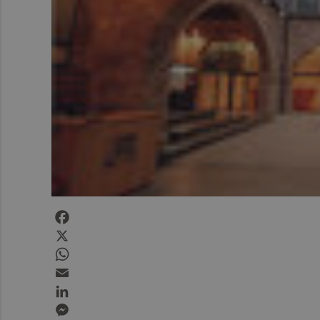
Facebook
X
WhatsApp
Email
LinkedIn
Messenger