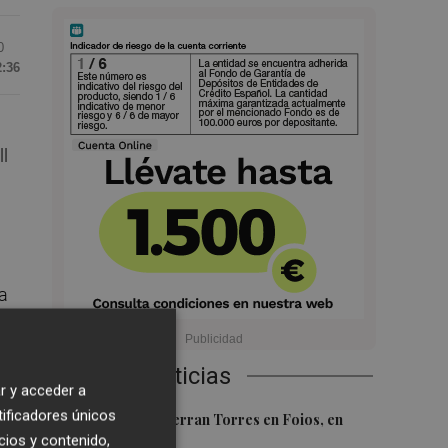
0
2:36
l
a
Tal
cos
Últimas Noticias
r y acceder a
tificadores únicos
1
El homenaje a Ferran Torres en Foios, en
cios y contenido,
imágenes