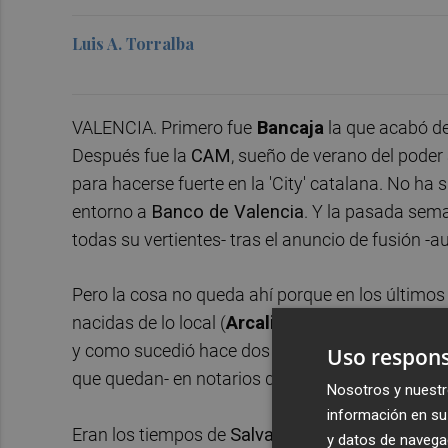
Luis A. Torralba
VALENCIA. Primero fue
Bancaja
la que acabó den
Después fue la
CAM
, sueño de verano del poder
para hacerse fuerte en la 'City' catalana. No ha
entorno a
Banco de Valencia
. Y la pasada sema
todas su vertientes- tras el anuncio de fusión -
Pero la cosa no queda ahí porque en los último
nacidas de lo local (
Arcalia
,
Invercalia
,...), ha
y como sucedió hace dos décadas con la larga li
Uso respons
que quedan- en notarios después de haber sido 
Nosotros y nuestr
información en su 
Eran los tiempos de
Salvador Calomarde
,
Fran
y datos de navega