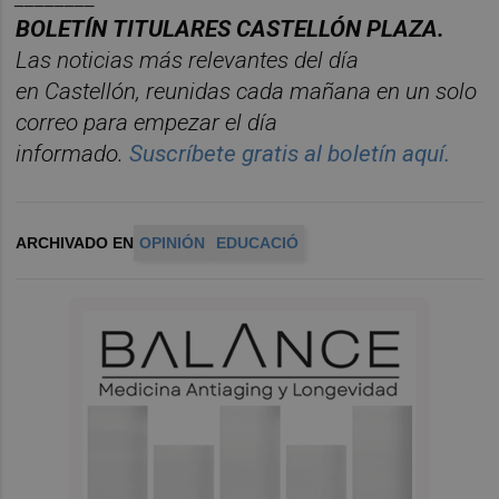
BOLET
Í
N
TITULARES
CASTELL
ÓN
PLAZA.
Las noticias má
s relevantes del d
í
a
en
Castelló
n
, reunidas cada ma
ñana en un solo
correo para empezar el d
í
a
informado.
Suscr
í
bete
gratis al
bolet
í
n
aqu
í
.
ARCHIVADO EN
OPINIÓN
EDUCACIÓ