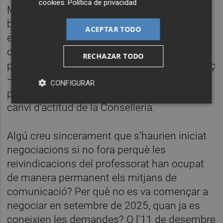
cookies
.
Política de privacidad
Malgrat tot, el professorat no ha baixat els
braços i ha mantingut una comportament
ACEPTAR TODO
exemplar. Sempre ha defensat la necessitat
d'una negociació real que millore l'educació
RECHAZAR TODO
pública. Ha sigut, precisament, aquest esforç
—amb la pèrdua d'un mes de sou i part de la
CONFIGURAR
paga extra— el que ha acabat forçant un
canvi d'actitud de la Conselleria.
Algú creu sincerament que s'haurien iniciat
negociacions si no fora perquè les
reivindicacions del professorat han ocupat
de manera permanent els mitjans de
comunicació? Per què no es va començar a
negociar en setembre de 2025, quan ja es
coneixien les demandes? O l'11 de desembre