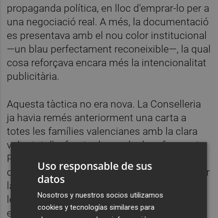
propaganda política, en lloc d'emprar-lo per a
una negociació real. A més, la documentació
es presentava amb el nou color institucional
—un blau perfectament reconeixible—, la qual
cosa reforçava encara més la intencionalitat
publicitària.
Aquesta tàctica no era nova. La Conselleria
ja havia remés anteriorment una carta a
totes les famílies valencianes amb la clara
voluntat d'enfrontar-les amb el professorat.
Però la successió de decisions
Uso responsable de sus
desconcertants no va acabar ací: es va afegir
datos
la proposta inesperada d'emetre en directe
Nosotros y nuestros socios utilizamos
les negociacions. Lluny de respondre a un
cookies y tecnologías similares para
exercici de transparència, aquesta iniciativa