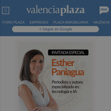
FORO PLAZA
EMPRESAS
PLAZA INMOBILIARIA
VALÈNCIA
+ Seguir en Google