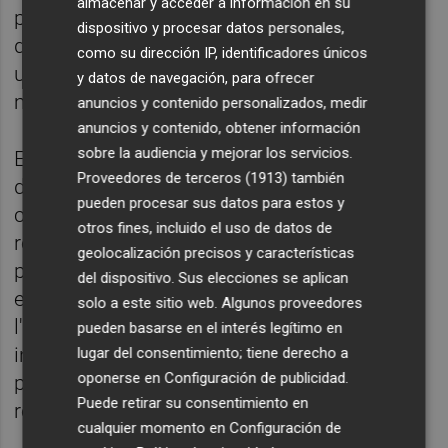
almacenar y acceder a información en su
pretenia construir un relat fictici d'aposta
dispositivo y procesar datos personales,
decidida per l'educació pública i escenificar
como su dirección IP, identificadores únicos
una voluntat negociadora que no s'havia
y datos de navegación, para ofrecer
materialitzat en cap moment.
anuncios y contenido personalizados, medir
anuncios y contenido, obtener información
sobre la audiencia y mejorar los servicios.
Els sindicats van quedar sorpresos davant
Proveedores de terceros (1913)
también
d'aquesta posada en escena que no tenia
pueden procesar sus datos para estos y
cap correspondència amb els continguts
otros fines, incluido el uso de datos de
reals de la negociació ni amb les reunions
geolocalización precisos y características
prèvies. Al contrari, l'actitud del Consell
del dispositivo. Sus elecciones se aplican
encapçalat per Pérez Llorca ha sigut, des de
solo a este sitio web. Algunos proveedores
l'inici, la de desgastar el professorat,
pueden basarse en el interés legítimo en
intentant reduir progressivament la seua
lugar del consentimiento; tiene derecho a
oponerse en
Configuración de publicidad
.
presència al carrer mitjançant faltes de
Puede retirar su consentimiento en
respecte constants.
cualquier momento en
Configuración de