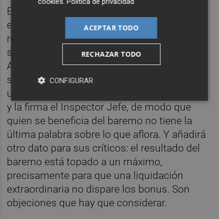
cookies
.
Política de privacidad
El cuerpo inspector tendrá réplicas. Dirá que
el grueso del complemento no depende de
ACEPTAR TODO
resultados y que el peso de lo cuantitativo
sobre su retribución es pequeño (la propia
RECHAZAR TODO
Agencia lo cifra en torno al 1,4%). Dirá que él
solo propone, el acta es una propuesta, no
CONFIGURAR
una liquidación, la valida una oficina técnica
y la firma el Inspector Jefe, de modo que
quien se beneficia del baremo no tiene la
última palabra sobre lo que aflora. Y añadirá
otro dato para sus críticos: el resultado del
baremo está topado a un máximo,
precisamente para que una liquidación
extraordinaria no dispare los bonus. Son
objeciones que hay que considerar.