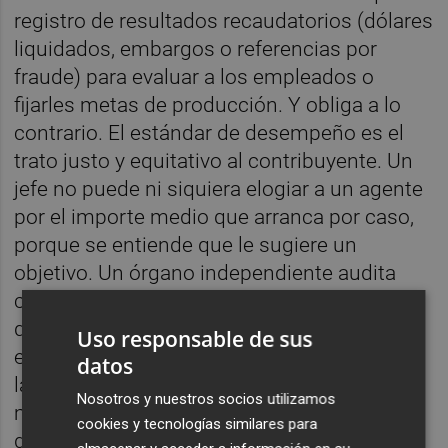
registro de resultados recaudatorios (dólares
liquidados, embargos o referencias por
fraude) para evaluar a los empleados o
fijarles metas de producción. Y obliga a lo
contrario. El estándar de desempeño es el
trato justo y equitativo al contribuyente. Un
jefe no puede ni siquiera elogiar a un agente
por el importe medio que arranca por caso,
porque se entiende que le sugiere un
objetivo. Un órgano independiente audita
cada año que la regla se respete. La razón
que dejó escrita el legislador
Uso responsable de sus
estadounidense es la misma sospecha que
datos
la AEDAF vierte sobre el modelo español:
Nosotros y nuestros socios utilizamos
medir por recaudación transmite que los
cookies y tecnologías similares para
derechos del contribuyente van después de