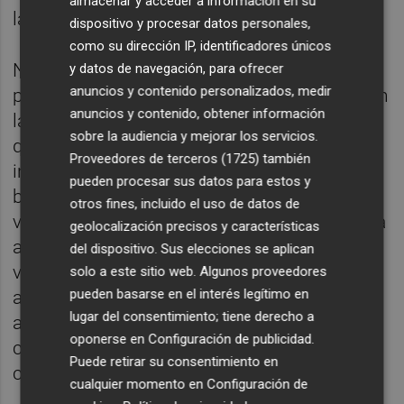
almacenar y acceder a información en su
la caja obtenida.
dispositivo y procesar datos personales,
como su dirección IP, identificadores únicos
No es una rareza aislada. Los sistemas que
y datos de navegación, para ofrecer
anuncios y contenido personalizados, medir
pagan un porcentaje de lo recaudado son, en
anuncios y contenido, obtener información
la comparativa internacional, una práctica
sobre la audiencia y mejorar los servicios.
que rara vez se encuentra. En Francia, los
Proveedores de terceros (1725)
también
inspectores de la DGFiP trabajan en
pueden procesar sus datos para estos y
brigadas, con salario de cuerpo y sin un
otros fines, incluido el uso de datos de
variable individual atado a lo regularizado. La
geolocalización precisos y características
anomalía española no es tener retribución
del dispositivo. Sus elecciones se aplican
variable, que la tienen muchas
solo a este sitio web. Algunos proveedores
pueden basarse en el interés legítimo en
administraciones, sino haber metido la cifra
lugar del consentimiento; tiene derecho a
aflorada en el baremo y no descontarla
oponerse en
Configuración de publicidad
.
cuando los tribunales dan la razón al
Puede retirar su consentimiento en
ciudadano.
cualquier momento en
Configuración de