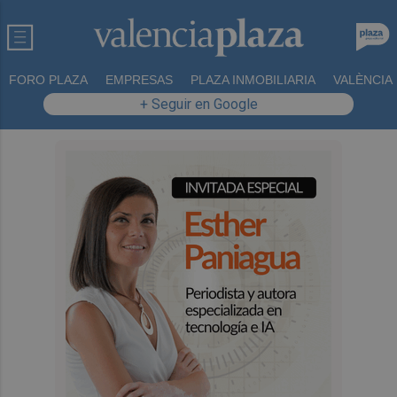
FORO PLAZA
EMPRESAS
PLAZA INMOBILIARIA
VALÈNCIA
+ Seguir en Google