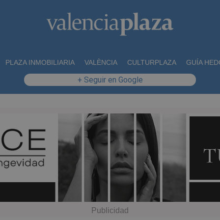
PLAZA INMOBILIARIA
VALÈNCIA
CULTURPLAZA
GUÍA HED
+ Seguir en Google