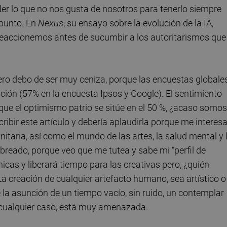
nder lo que no nos gusta de nosotros para tenerlo siempre
 punto. En
Nexus
, su ensayo sobre la evolución de la IA,
reaccionemos antes de sucumbir a los autoritarismos que
Pero debo de ser muy ceniza, porque las encuestas globale
ión (57% en la encuesta Ipsos y Google). El sentimiento
 que el optimismo patrio se sitúe en el 50 %, ¿acaso somos
bir este artículo y debería aplaudirla porque me interes
itaria, así como el mundo de las artes, la salud mental y 
breado, porque veo que me tutea y sabe mi “perfil de
cas y liberará tiempo para las creativas pero, ¿quién
a creación de cualquier artefacto humano, sea artístico o
la asunción de un tiempo vacío, sin ruido, un contemplar
n cualquier caso, está muy amenazada.