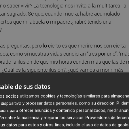
r o saber vivir? La tecnología nos invita a la multitarea, la
n altar sagrado. Sé que, cuando muera, habré acumulado
uertos que mi abuela o mi padre ¿habré tenido una
?
as preguntas, pero lo cierto es que moriremos con cierta
dos, como si nuestras vidas cundieran “tres por uno”, “má
prado la ilusión de que mis horas cunden más que las de 
 ¿Cuál es la siguiente ilusión?, ¿qué vamos a morir más
able de sus datos
tas. No tienen evidencia, pero ya especulan que los
os socios utilizamos cookies y tecnologías similares para almacena
 los tejidos indefinidamente. Sueltan un titular que se hac
dispositivo y procesar datos personales, como su dirección IP, iden
mil años ya ha nacido! Pero, ¿a alguien le apetece vivir mi
ción, para ofrecer anuncios y contenido personalizados, medir anun
n sobre la audiencia y mejorar los servicios.
Proveedores de tercer
s datos para estos y otros fines, incluido el uso de datos de geolo