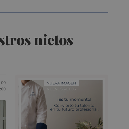
stros nietos
6:00
:00