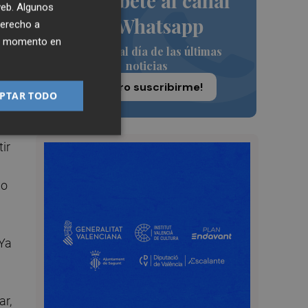
Suscríbete al canal
 web. Algunos
a
de Whatsapp
derecho a
ier momento en
Siempre al día de las últimas
noticias
lo?
¡Quiero suscribirme!
PTAR TODO
ir
lo
 Ya
ar,