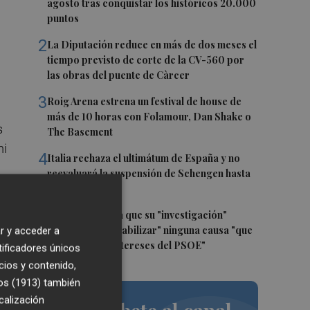
agosto tras conquistar los históricos 20.000
puntos
2
La Diputación reduce en más de dos meses el
tiempo previsto de corte de la CV-560 por
las obras del puente de Càrcer
3
Roig Arena estrena un festival de house de
más de 10 horas con Folamour, Dan Shake o
s
The Basement
mi
4
Italia rechaza el ultimátum de España y no
reevaluará la suspensión de Schengen hasta
el 15 de agosto
5
Leire Díez niega que su "investigación"
buscara "desestabilizar" ninguna causa "que
r y acceder a
e
afectara a los intereses del PSOE"
tificadores únicos
l
cios y contenido,
os (1913)
también
calización