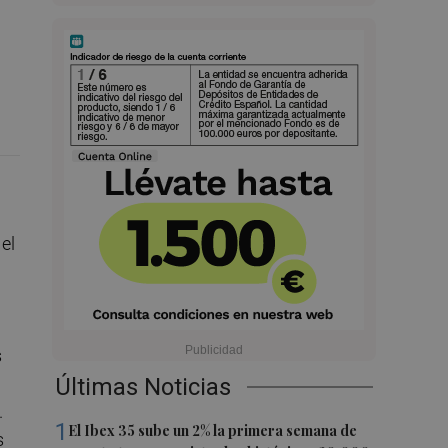
el
n
s
a
Últimas Noticias
.
1
El Ibex 35 sube un 2% la primera semana de
s