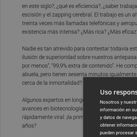
en este siglo?, ¿qué es eficiencia?, ¿saber trabaja
escisión y el zapping cerebral. El trabajo es u
treinta veces más llamadas telefónicas y aerop
existencia más intensa? ¿Más rica? ¿Más eficaz
Nadie es tan atrevido para contestar todavía est
ilusión de superioridad sobre nuestros antepasa
por menos”, “99,9% extra de contenido”. He com
abuela, pero tienen sesenta minutos igualmente.
cerca de la inmortalidad?
Uso respons
Algunos expertos en longevidad son muy optimis
Nosotros y nuestr
avances en biotecnología e IA permitirán reparar
información en su 
rápidamente viral: ¡la primera persona que vivirá 
y datos de navega
obtener informació
años?
pueden procesar su