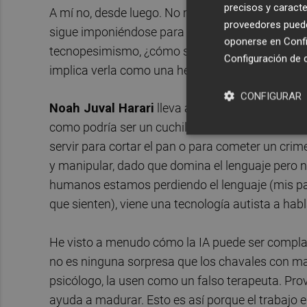
precisos y caracte
A mí no, desde luego. No me seduce quedarme p
proveedores pueden
sigue imponiéndose para hacernos más dóciles
oponerse en
Confi
tecnopesimismo, ¿cómo salir del cepo? Se lo preg
Configuración de 
implica verla como una herramienta y no como 
CONFIGURAR
Noah Juval Harari
lleva años animando el debat
como podría ser un cuchillo, sino una herramien
servir para cortar el pan o para cometer un cri
y manipular, dado que domina el lenguaje pero 
humanos estamos perdiendo el lenguaje (mis pac
que sienten), viene una tecnología autista a habl
He visto a menudo cómo la IA puede ser complac
no es ninguna sorpresa que los chavales con mal
psicólogo, la usen como un falso terapeuta. Prov
ayuda a madurar. Esto es así porque el trabajo en