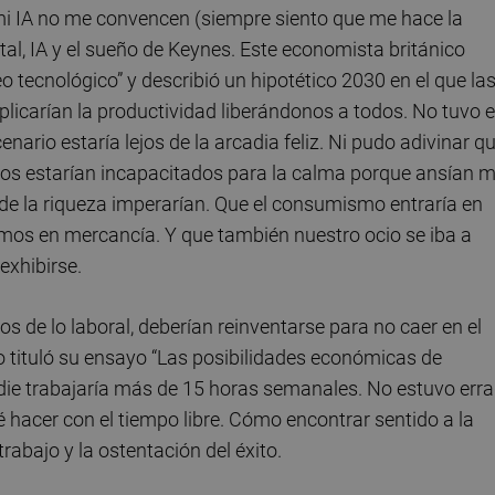
i IA no me convencen (siempre siento que me hace la
al, IA y el sueño de Keynes. Este economista británico
 tecnológico” y describió un hipotético 2030 en el que la
plicarían la productividad liberándonos a todos. No tuvo 
nario estaría lejos de la arcadia feliz. Ni pudo adivinar qu
ebros estarían incapacitados para la calma porque ansían 
l de la riqueza imperarían. Que el consumismo entraría en
mos en mercancía. Y que también nuestro ocio se iba a
exhibirse.
os de lo laboral, deberían reinventarse para no caer en el
o tituló su ensayo “Las posibilidades económicas de
adie trabajaría más de 15 horas semanales. No estuvo err
 hacer con el tiempo libre. Cómo encontrar sentido a la
trabajo y la ostentación del éxito.