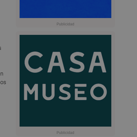
s
an
los