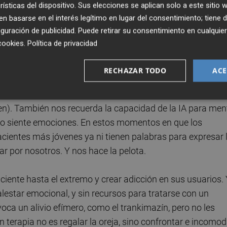
rísticas del dispositivo. Sus elecciones se aplican solo a este sitio
ara siempre en este mundo de IA y robots donde la locur
 basarse en el interés legítimo en lugar del consentimiento; tiene 
. Pero no me apetece sumarme tampoco al
guración de publicidad
. Puede retirar su consentimiento en cualqu
unto a mi aplicación de IA y dice que ser “optimista”
cookies
.
Política de privacidad
un sustituto automático de las personas, ¿podemos creer
RECHAZAR TODO
ACE
e ético y advirtiendo que no es una simple herramienta,
ta que piensa y decide (un cuchillo que puede optar por
men). También nos recuerda la capacidad de la IA para ment
no siente emociones. En estos momentos en que los
ientes más jóvenes ya ni tienen palabras para expresar 
ar por nosotros. Y nos hace la pelota.
iente hasta el extremo y crear adicción en sus usuarios.
estar emocional, y sin recursos para tratarse con un
oca un alivio efímero, como el trankimazín, pero no les
 terapia no es regalar la oreja, sino confrontar e incomod