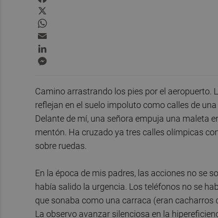
X
WhatsApp
Email
LinkedIn
Messenger
Camino arrastrando los pies por el aeropuerto. 
reflejan en el suelo impoluto como calles de una 
Delante de mí, una señora empuja una maleta en
mentón. Ha cruzado ya tres calles olímpicas con
sobre ruedas.
En la época de mis padres, las acciones no se s
había salido la urgencia. Los teléfonos no se h
que sonaba como una carraca (eran cacharros q
La observo avanzar silenciosa en la hipereficie