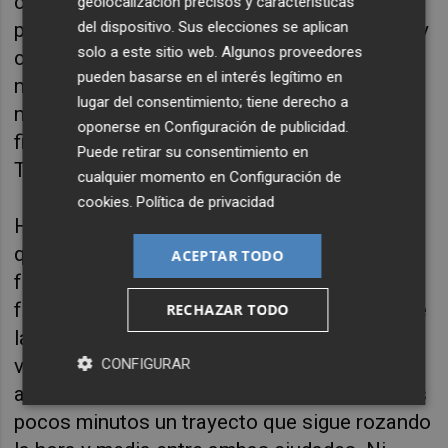
comarcas centrales asumir esa función? Sí,
geolocalización precisos y características
pero para ello necesitan un factor del que hoy
del dispositivo. Sus elecciones se aplican
solo a este sitio web. Algunos proveedores
carecen: infraestructuras de transporte
pueden basarse en el interés legítimo en
modernas y eficientes. Integrarse en un área
lugar del consentimiento; tiene derecho a
metropolitana exige disponer de conexiones
oponerse en
Configuración de publicidad
.
fiables, rápidas y frecuentes, similares al
Puede retirar su consentimiento en
TRAM de Alicante o al metro de Valencia.
cualquier momento en
Configuración de
cookies
.
Política de privacidad
Hoy, esa posibilidad se parece más a una
quimera que a un verdadero proyecto de
ACEPTAR TODO
futuro. A excepción de Xàtiva, conectada por
ferrocarril con Valencia y Alicante, el resto de
RECHAZAR TODO
las comarcas centrales apenas dispone de la
vetusta línea Alcoy-Xàtiva. La remodelación
CONFIGURAR
actualmente en marcha apenas reducirá unos
pocos minutos un trayecto que sigue rozando