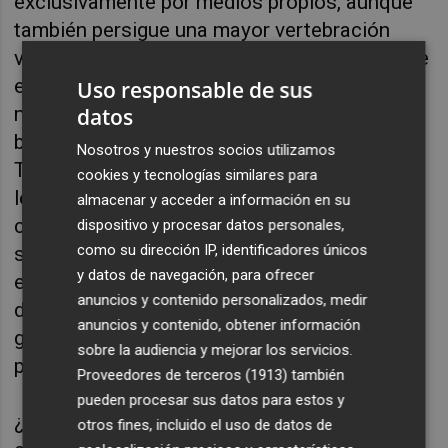
exclusivamente por medios propios, aunque
también persigue una mayor vertebración
valenciana. Permitiría rebajar la presión sobre
el precio de la vivienda al hacer atractivos
Uso responsable de sus
municipios con costes residenciales más
datos
bajos que los de las grandes capitales.
Nosotros y nuestros socios utilizamos
También ayudaría a atraer población a
cookies y tecnologías similares para
localidades que, en muchos casos, no solo
almacenar y acceder a información en su
crecen por debajo de la media valenciana,
dispositivo y procesar datos personales,
como su dirección IP, identificadores únicos
sino que directamente pierden habitantes. Un
y datos de navegación, para ofrecer
ejemplo: pese a las últimas subidas
anuncios y contenido personalizados, medir
demográficas de las que tanto presume el
anuncios y contenido, obtener información
gobierno local, Alcoy ha perdido un 7% de su
sobre la audiencia y mejorar los servicios.
población en los últimos cuarenta años.
Proveedores de terceros (1913)
también
pueden procesar sus datos para estos y
¿Pueden las ciudades medias de las
otros fines, incluido el uso de datos de