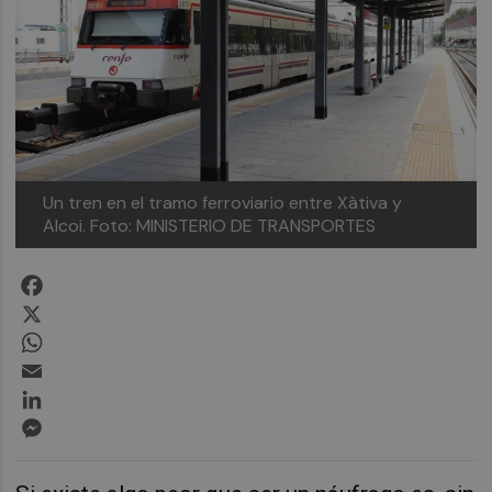
Un tren en el tramo ferroviario entre Xàtiva y
Alcoi.
Foto: MINISTERIO DE TRANSPORTES
Facebook
X
WhatsApp
Email
LinkedIn
Messenger