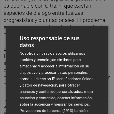
es que hable con Oltra, ni que existan
espacios de diálogo entre fuerzas
progresistas y plurinacionales. El problema
es que esa operación estatal puede intentar
ordenar desde arriba lo que ya existe abajo.
Uso responsable de sus
datos
En ese punto conviene no equivocarse de
Nosotros y nuestros socios utilizamos
foco. Mónica Oltra conserva una capacidad
cookies y tecnologías similares para
simbólica y política evidente. Su presencia
almacenar y acceder a información en su
puede ayudar a recuperar ilusión, ensanchar
dispositivo y procesar datos personales,
el espacio valenciano de progreso y conectar
como su dirección IP, identificadores únicos
con sectores que quieren una alternativa
y datos de navegación, para ofrecer
democrática al gobierno de PP y Vox. Pero
anuncios y contenido personalizados, medir
anuncios y contenido, obtener información
precisamente por eso la pregunta no debería
sobre la audiencia y mejorar los servicios.
ser cómo encaja Oltra en una operación
Proveedores de terceros (1913)
también
estatal, sino cómo puede contribuir a