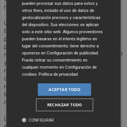
pueden procesar sus datos para estos y
reforzar una alternativa valenciana propia.
otros fines, incluido el uso de datos de
geolocalización precisos y características
Una candidatura amplia en València puede
del dispositivo. Sus elecciones se aplican
tener sentido si nace de una operación
solo a este sitio web. Algunos proveedores
pragmática y comprensible: sumar voto
pueden basarse en el interés legítimo en
lugar del consentimiento; tiene derecho a
progresista, valencianista, feminista,
oponerse en
Configuración de publicidad
.
metropolitano y democrático para sacar a PP
Puede retirar su consentimiento en
y Vox de las instituciones. Esa amplitud no
cualquier momento en
Configuración de
necesita convertirse en una sucursal de una
cookies
.
Política de privacidad
confluencia estatal ni en una mesa de
reparto entre siglas. Necesita proyecto,
ACEPTAR TODO
liderazgo, arraigo y una lectura clara del
momento valenciano.
RECHAZAR TODO
La clave está en distinguir dos cosas que a
CONFIGURAR
menudo se confunden. Una cosa es una