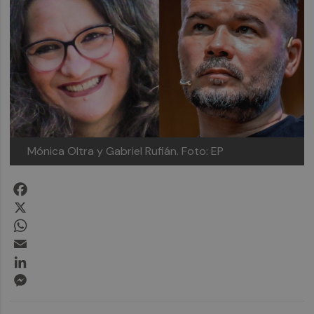
Mónica Oltra y Gabriel Rufián.
Foto: EP
Facebook
X
WhatsApp
Email
LinkedIn
Messenger