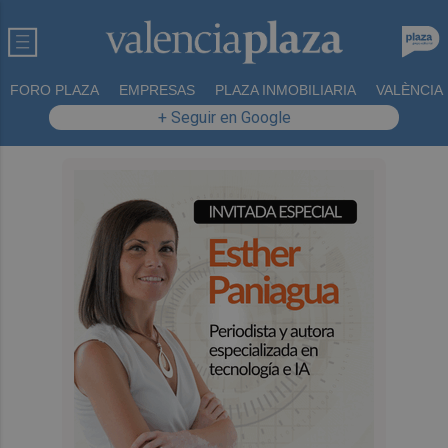
FORO PLAZA
EMPRESAS
PLAZA INMOBILIARIA
VALÈNCIA
+ Seguir en Google