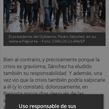
El presidente del Gobierno, Pedro Sánchez, en su
visita a Paiporta. -
Foto: CARLOS LUJÁN/EP
Bien al contrario, y precisamente porque la
crisis es gravísima, Sánchez ha eludido
también su responsabilidad. Y además, una
vez vio que la crisis también podría salpicarle
a él (y lo constató, dolorosamente, en
Paiporta pocos días después de las
inundaciones) optó por desvanecerse. Y así
Uso responsable de sus
seguimos, cinco meses después. El