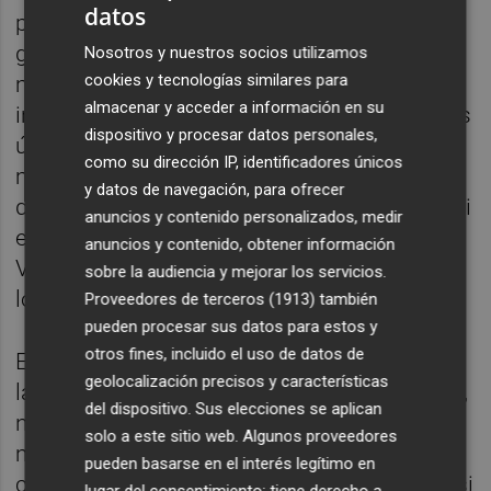
datos
presidente del Gobierno, ante la crisis más
grave de su mandato tras la que todo el
Nosotros y nuestros socios utilizamos
cookies y tecnologías similares para
mundo vivió con la pandemia, ante unas
almacenar y acceder a información en su
inundaciones sin parangón en España en los
dispositivo y procesar datos personales,
últimos cincuenta años, con cientos de
como su dirección IP, identificadores únicos
muertos y cientos de miles de afectados,
y datos de navegación, para ofrecer
decenas de miles de millones de pérdidas, ni
anuncios y contenido personalizados, medir
está, ni se le espera. No aparece por
anuncios y contenido, obtener información
Valencia, ni se reúne con las víctimas, ni con
sobre la audiencia y mejorar los servicios.
los colectivos afectados.
Proveedores de terceros (1913)
también
pueden procesar sus datos para estos y
otros fines, incluido el uso de datos de
Es increíble que ninguna administración, ni
geolocalización precisos y características
la Comisión Europea, ni el Gobierno español,
del dispositivo. Sus elecciones se aplican
ni la propia Generalitat Valenciana, se hayan
solo a este sitio web. Algunos proveedores
molestado en tener algún gesto
pueden basarse en el interés legítimo en
contundente de apoyo y empatía. Es como si