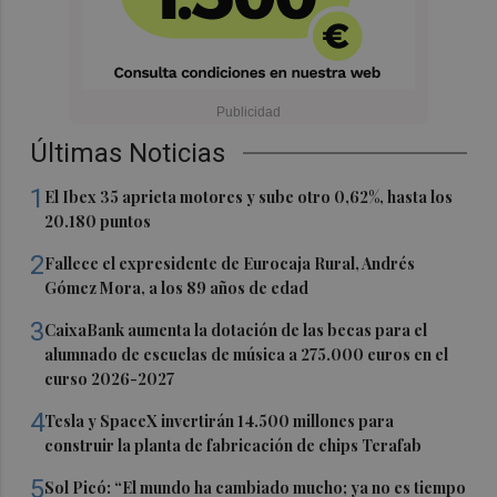
Últimas Noticias
1
El Ibex 35 aprieta motores y sube otro 0,62%, hasta los
20.180 puntos
2
Fallece el expresidente de Eurocaja Rural, Andrés
Gómez Mora, a los 89 años de edad
3
CaixaBank aumenta la dotación de las becas para el
alumnado de escuelas de música a 275.000 euros en el
curso 2026-2027
4
Tesla y SpaceX invertirán 14.500 millones para
construir la planta de fabricación de chips Terafab
5
Sol Picó: “El mundo ha cambiado mucho; ya no es tiempo