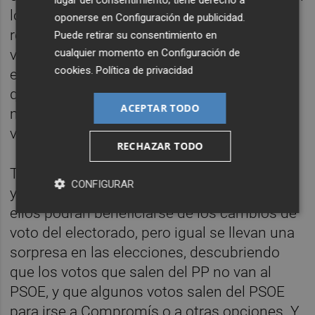
lugar del consentimiento; tiene derecho a
lo sucedido hubiera pasado en algún lugar
oponerse en
Configuración de publicidad
.
remoto de otro continente. Sánchez ha
Puede retirar su consentimiento en
visitado más veces Ucrania que Valencia, a
cualquier momento en
Configuración de
cookies
.
Política de privacidad
efectos prácticos, a pesar de que Valencia
queda a menos de dos horas en AVE y
ACEPTAR TODO
menos aún en avión. Es algo que los
valencianos no olvidarán.
RECHAZAR TODO
Tal vez crean en el PSOE que, como a Mazón
CONFIGURAR
y al PP la crisis les afecta más directamente,
ellos podrán beneficiarse de los cambios de
voto del electorado, pero igual se llevan una
sorpresa en las elecciones, descubriendo
que los votos que salen del PP no van al
PSOE, y que algunos votos salen del PSOE
para irse a Compromís o a otras opciones. Y