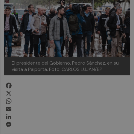
El presidente del Gobierno, Pedro Sánchez, en su
visita a Paiporta.
Foto: CARLOS LUJÁN/EP
Facebook
X
WhatsApp
Email
LinkedIn
Messenger