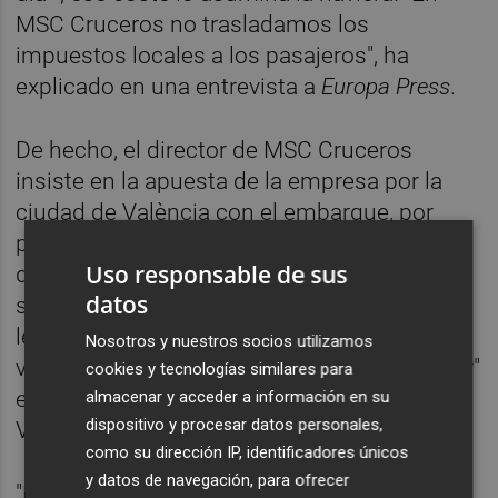
MSC Cruceros no trasladamos los
impuestos locales a los pasajeros", ha
explicado en una entrevista a
Europa Press
.
De hecho, el director de MSC Cruceros
insiste en la apuesta de la empresa por la
ciudad de València con el embarque, por
primera vez en su historia, de dos cruceros
Uso responsable de sus
de la compañía en la capital del Turia
datos
simultáneamente, ya que al MSC Seaside se
le unirá el MSC Bellisima durante este
Nosotros y nuestros socios utilizamos
verano, con el que la compañía prevé "doblar"
cookies y tecnologías similares para
el número de pasajeros que llegaban a
almacenar y acceder a información en su
dispositivo y procesar datos personales,
València en 2019, y que fueron 30.000.
como su dirección IP, identificadores únicos
y datos de navegación, para ofrecer
"No solo pensamos que nos vamos a