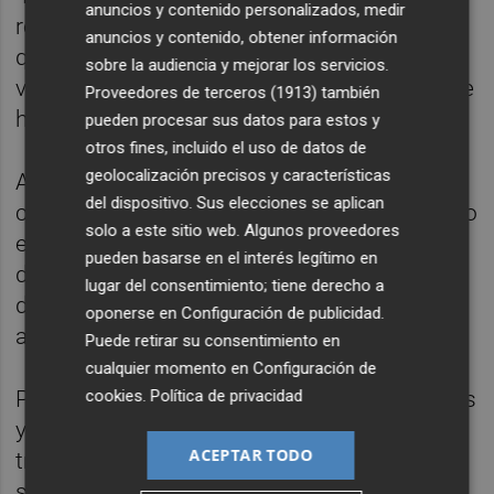
anuncios y contenido personalizados, medir
recuperar de la pandemia en València, sino
anuncios y contenido, obtener información
que pensamos que vamos a hacer unos
sobre la audiencia y mejorar los servicios.
volúmenes bastante mayores que los que se
Proveedores de terceros (1913)
también
hicieron en 2019", ha comentado Pacheco.
pueden procesar sus datos para estos y
otros fines, incluido el uso de datos de
geolocalización precisos y características
Además, ha remarcado que el "apoyo a la
del dispositivo. Sus elecciones se aplican
ciudad" por parte de la compañía y ha puesto
solo a este sitio web. Algunos proveedores
en valor su relación con València a lo largo
pueden basarse en el interés legítimo en
de los años en aspectos como el patrocinio
lugar del consentimiento; tiene derecho a
de la Maratón Valencia Trinidad Alfonso o,
oponerse en
Configuración de publicidad
.
anteriormente, del Valencia CF.
Puede retirar su consentimiento en
cualquier momento en
Configuración de
cookies
.
Política de privacidad
Preguntado por las asociaciones ciudadanas
y fuerzas políticas que abogan por limitar el
ACEPTAR TODO
tráfico de cruceros en las ciudades, ha
sostenido que MSC tiene que "relacionarse