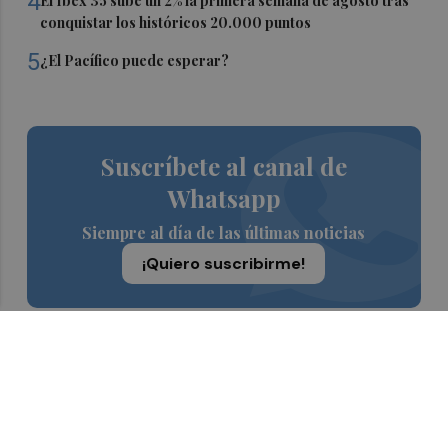
4
El Ibex 35 sube un 2% la primera semana de agosto tras
conquistar los históricos 20.000 puntos
5
¿El Pacífico puede esperar?
Suscríbete al canal de
Whatsapp
Siempre al día de las últimas noticias
¡Quiero suscribirme!