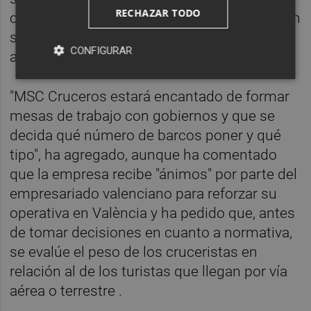
RECHAZAR TODO
con las ciudades" en las que opera, tanto con
sus ciudadanos como con el medio
CONFIGURAR
ambiente.
"MSC Cruceros estará encantado de formar
mesas de trabajo con gobiernos y que se
decida qué número de barcos poner y qué
tipo", ha agregado, aunque ha comentado
que la empresa recibe "ánimos" por parte del
empresariado valenciano para reforzar su
operativa en València y ha pedido que, antes
de tomar decisiones en cuanto a normativa,
se evalúe el peso de los cruceristas en
relación al de los turistas que llegan por vía
aérea o terrestre .