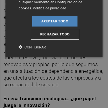
cualquier momento en
Configuración de
incorporación de fuentes energéticas
cookies
.
Política de privacidad
propias utilizando los recursos de la
empresa, tanto sobre sus instalaciones
ACEPTAR TODO
como sobre sus procesos. Por tanto, la
evolución tecnológica está siendo la aliada
RECHAZAR TODO
para llevar a cabo esta transformación,
aunque las necesidades energéticas que
CONFIGURAR
tienen empresas y organizaciones no se
pueden resolver, todavía, con fuentes
renovables y propias, por lo que seguimos
en una situación de dependencia energética,
que afecta a los costes de las empresas y a
su capacidad de servicio.
En esa transició
n ecol
ó
gica
… ¿qué papel
juega la innovació
n?