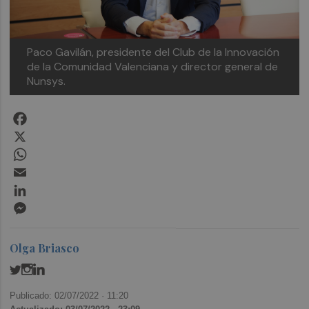
Paco Gavilán, presidente del Club de la Innovación
de la Comunidad Valenciana y director general de
Nunsys.
Facebook
X
WhatsApp
Email
LinkedIn
Messenger
Olga Briasco
Publicado: 02/07/2022 ·
11:20