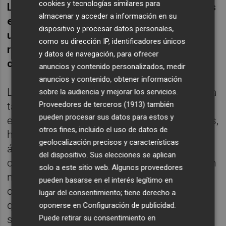
cookies y tecnologías similares para
Las normativas europeas son cada vez más
almacenar y acceder a información en su
exigentes para que las empresas realicen
dispositivo y procesar datos personales,
una transformació
n energ
é
tica
. ¿Con qué
como su dirección IP, identificadores únicos
retos se encuentran para hacer ese
y datos de navegación, para ofrecer
cambio?
anuncios y contenido personalizados, medir
anuncios y contenido, obtener información
La adaptación a las normas europeas es una
sobre la audiencia y mejorar los servicios.
Proveedores de terceros (1913)
también
tarea de continuidad que las empresas
pueden procesar sus datos para estos y
españolas y, particularmente las valencianas,
otros fines, incluido el uso de datos de
han interiorizado en su gestión. Respecto al
geolocalización precisos y características
ámbito de la transformación energética,
del dispositivo. Sus elecciones se aplican
cabe destacar que las empresas están en un
solo a este sitio web. Algunos proveedores
notable proceso de preparación, pues son
pueden basarse en el interés legítimo en
cada vez más las experiencias de empresas
lugar del consentimiento; tiene derecho a
que tratan de disponer de una mayor
oponerse en
Configuración de publicidad
.
Puede retirar su consentimiento en
soberanía energética mediante la