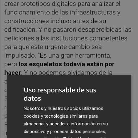
crear prototipos digitales para analizar el
funcionamiento de las infraestructuras y
construcciones incluso antes de su
edificación. Y no pasaron desapercibidas las
peticiones a las instituciones competentes
para que este urgente cambio sea
impulsado. "Es una gran herramienta,
pero
los esqueletos todavía están por
hacer
. Y no podemos olvidarnos de la
administración más cercana, la local",
Uso responsable de sus
comentó Antonio Olmedo. Y para ello,
datos
Regina Monsalve puso el foco en las
relaciones entre las empresas y los colegios
Nosotros y nuestros socios utilizamos
profesionales y las instituciones. A lo que
cookies y tecnologías similares para
Pernías Peco respondió que las cuestiones
almacenar y acceder a información en su
dispositivo y procesar datos personales,
informáticas no habían sido renovadas