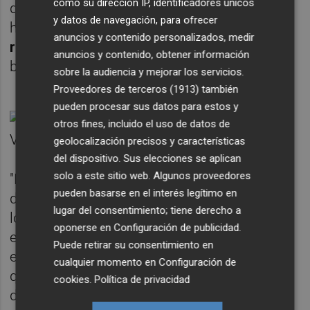
como su dirección IP, identificadores únicos
debido a la falta de tiempo y recursos. “No
y datos de navegación, para ofrecer
hay que mecanizar el proceso,
hay que
anuncios y contenido personalizados, medir
repensar el proceso
. Pero las prisas no son
anuncios y contenido, obtener información
buenas”, añadió.
sobre la audiencia y mejorar los servicios.
Proveedores de terceros (1913)
también
pueden procesar sus datos para estos y
otros fines, incluido el uso de datos de
geolocalización precisos y características
del dispositivo. Sus elecciones se aplican
solo a este sitio web. Algunos proveedores
"Estandarizar y agilizar a través de la
pueden basarse en el interés legítimo en
digitalización", declaró Víctor Malvar.
Todos
lugar del consentimiento; tiene derecho a
los asistentes estuvieron de acuerdo en que
oponerse en
Configuración de publicidad
.
esta transformación digital no se debe dar
Puede retirar su consentimiento en
en el sector de la construcción, sino
cualquier momento en
Configuración de
que
tiene que ser transversal
, y el proceso
cookies
.
Política de privacidad
de cambio ha de ser sencillo y limpio; fácil