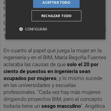
para todos los públicos. “A lo largo de la
ACEPTAR TODO
historia, los grandes cambios llegan de la
mano de la digitalización”, manifestó José
RECHAZAR TODO
Luis Santa Isabel. “Y no puede ser que haga
más complicado un proceso que ya es difícil.
CONFIGURAR
Tiene que servir para agilizar”.
En cuanto al papel que juega la mujer en la
ingeniería y en el BIM, María Begoña Fuentes
aclaraba las causas de que
solo el 20 por
ciento de puestos en ingeniería sean
ocupados por mujeres
, y lo mismo sucede
en las universidades y escuelas
profesionales. “Cada vez hay más mujeres
dirigiendo proyectos BIM, pero el concepto
todavía tiene un
sesgo masculino
”. Angélica