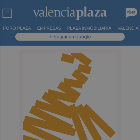
FORO PLAZA
EMPRESAS
PLAZA INMOBILIARIA
VALÈNCIA
+ Seguir en Google