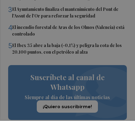
3
El Ayuntamiento finaliza el mantenimiento del Pont de
l'Assut de l'Or para reforzar la seguridad
4
El incendio forestal de Aras de los Olmos (Valencia) está
controlado
5
El Ibex 35 abre a la baja (-0,1%) y peligra la cota de los
20.100 puntos, con el petróleo al alza
Suscríbete al canal de
Whatsapp
Siempre al día de las últimas noticias
¡Quiero suscribirme!