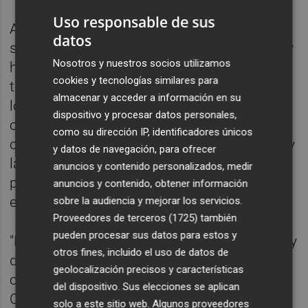
Uso responsable de sus
Al respecto, el exdirector de RTVV ha
datos
señalado que no recordaba esos contratos y
Nosotros y nuestros socios utilizamos
ha remarcado que con Crespo Gomar "no
cookies y tecnologías similares para
tenía relación" ni "conocía a esta empresa" y
almacenar y acceder a información en su
lo único que recordaba fue que "se hizo una
dispositivo y procesar datos personales,
campaña de ideas para renovar la imagen
como su dirección IP, identificadores únicos
corporativa de RTVV --tanto Canal 9, Punt 2 y
y datos de navegación, para ofrecer
la radio-- y una serie de empresas se
anuncios y contenido personalizados, medir
presentaron y salió Crespo Gomar como
anuncios y contenido, obtener información
empresa ganadora".
sobre la audiencia y mejorar los servicios.
Proveedores de terceros (1725)
también
pueden procesar sus datos para estos y
"El procedimiento no me acuerdo cómo fue y
otros fines, incluido el uso de datos de
de los importes tampoco. Yo sé que hubo el
geolocalización precisos y características
concurso de ideas que fue aprobado por el
del dispositivo. Sus elecciones se aplican
Consejo de Administración de RTVV y ese
solo a este sitio web. Algunos proveedores