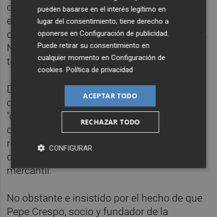
concurso de ideas se adjudicó a una
pueden basarse en el interés legítimo en
empresa que era la responsable del cambio
lugar del consentimiento; tiene derecho a
de imagen que se hace a lo largo del tiempo.
oponerse en
Configuración de publicidad
.
Puede retirar su consentimiento en
No puedo aportar nada más porque no
cualquier momento en
Configuración de
tengo más información", ha señalado.
cookies
.
Política de privacidad
De este modo, ha insistido en que "no
ACEPTAR TODO
conocía a Crespo Gomar", únicamente a un
"creativo cuando vino a presentar la
RECHAZAR TODO
campaña del cambio de logos" en una
reunión para explicar el proyecto, pero
CONFIGURAR
desconoce el nombre del titular de la
mercantil.
No obstante e insistido por el hecho de que
Pepe Crespo, socio y fundador de la