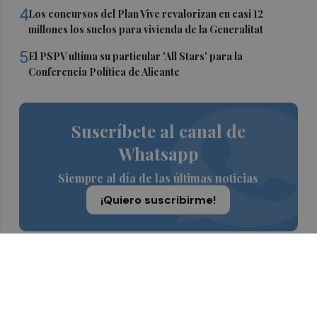
4
Los concursos del Plan Vive revalorizan en casi 12
millones los suelos para vivienda de la Generalitat
5
El PSPV ultima su particular 'All Stars' para la
Conferencia Política de Alicante
Suscríbete al canal de
Whatsapp
Siempre al día de las últimas noticias
¡Quiero suscribirme!