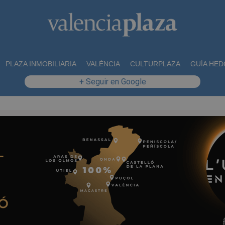
PLAZA INMOBILIARIA
VALÈNCIA
CULTURPLAZA
GUÍA HED
+ Seguir en Google