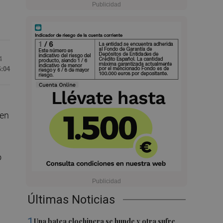
4
6:04
 en
o
Últimas Noticias
1
Una batea clochinera se hunde y otra sufre