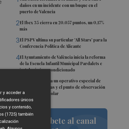
e
daños en un incidente con un buque en el
puerto de Valencia
2
El Ibex 35 cierra en 20.057 puntos, un 0,17%
más
3
El PSPV ultima su particular 'All Stars' para la
Conferencia Política de Alicante
4
El Ayuntamiento de València inicia la reforma
de la Escuela Infantil Municipal Pardalets e
instalará aire acondicionado
5
València prepara un operativo especial de
limpieza en playas y el punto de observación
r y acceder a
para el eclipse solar
tificadores únicos
cios y contenido,
os (1725)
también
Suscríbete al canal
calización
 web. Algunos