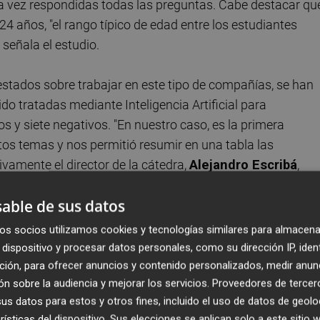
 vez respondidas todas las preguntas. Cabe destacar qu
24 años, "el rango típico de edad entre los estudiantes
, señala el estudio.
estados sobre trabajar en este tipo de compañías, se han
do tratadas mediante Inteligencia Artificial para
os y siete negativos. "En nuestro caso, es la primera
estos temas y nos permitió resumir en una tabla las
ivamente el director de la cátedra,
Alejandro Escribá
,
able de sus datos
os socios utilizamos cookies y tecnologías similares para almacena
Aspectos negativos percibidos
dispositivo y procesar datos personales, como su dirección IP, iden
ción, para ofrecer anuncios y contenido personalizados, medir anun
Conflictos familiares
n sobre la audiencia y mejorar los servicios.
Proveedores de tercer
s datos para estos y otros fines, incluido el uso de datos de geolo
Endogamia y enchufismo
rísticas del dispositivo. Sus elecciones se aplican solo a este sitio