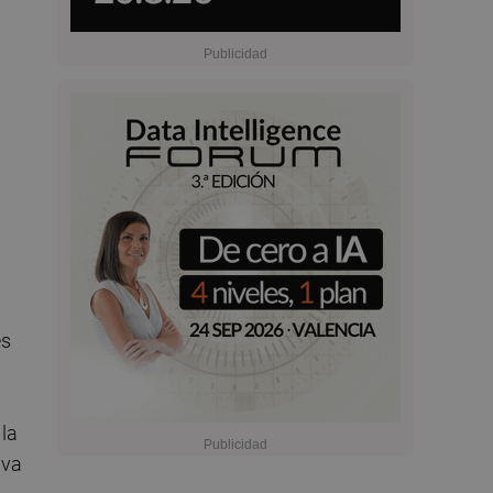
es
 la
iva