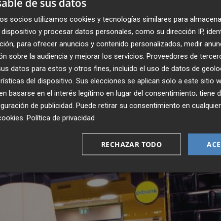
able de sus datos
uros un año antes;
Banco de Depósitos
, cuyo beneficio 
 en 'números rojos' de 144.000 euros, y
Banco Industrial
os socios utilizamos cookies y tecnologías similares para almacena
dispositivo y procesar datos personales, como su dirección IP, iden
 trimestre, frente a ganancias de 2,7 millones un año antes
ción, para ofrecer anuncios y contenido personalizados, medir anun
n sobre la audiencia y mejorar los servicios.
Proveedores de tercer
e enero y marzo, aunque menores que las del mismo perio
s datos para estos y otros fines, incluido el uso de datos de geolo
lones, un resultado un 51% mejor que en marzo de 2019;
rísticas del dispositivo. Sus elecciones se aplican solo a este sitio
% sus pérdidas hasta marzo, con 1,41 millones, y
Banco
 basarse en el interés legítimo en lugar del consentimiento; tiene 
 156.000 euros.
guración de publicidad
. Puede retirar su consentimiento en cualqu
cookies
.
Política de privacidad
RECHAZAR TODO
ACE