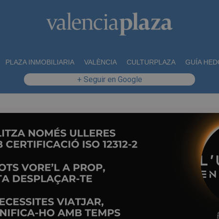
PLAZA INMOBILIARIA
VALÈNCIA
CULTURPLAZA
GUÍA HED
+ Seguir en Google