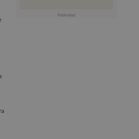
e
r
a
ra