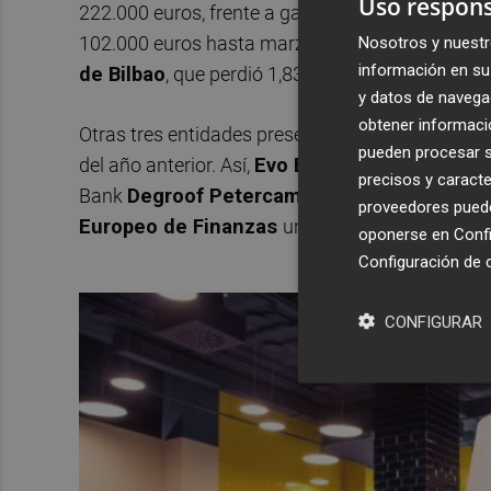
Uso respons
222.000 euros, frente a ganancias de 395.000 e
102.000 euros hasta marzo de 2019 se convirtió
Nosotros y nuestr
información en su 
de Bilbao
, que perdió 1,83 millones en el primer
y datos de navega
obtener informació
Otras tres entidades presentaron pérdidas entr
pueden procesar su
del año anterior. Así,
Evo Banco
perdió 4,87 mil
precisos y caracte
Bank
Degroof Petercam Spain
redujo un 13,5
proveedores pueden
Europeo de Finanzas
un 35,5% las suyas, con
oponerse en
Confi
Configuración de 
CONFIGURAR