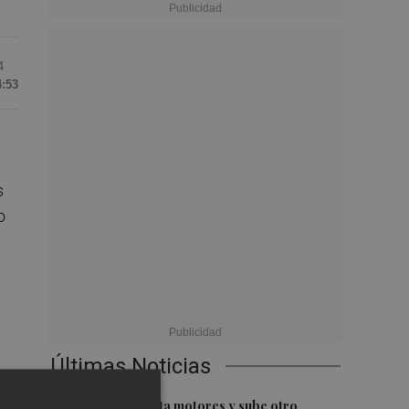
4
4:53
s
o
Últimas Noticias
1
El Ibex 35 aprieta motores y sube otro