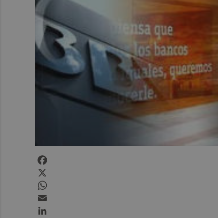
Facebook
X
WhatsApp
Email
LinkedIn