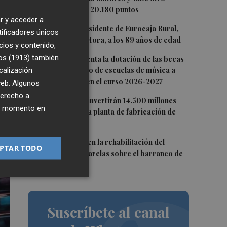
de
0,62%, hasta los 20.180 puntos
r y acceder a
2
Fallece el expresidente de Eurocaja Rural,
tificadores únicos
.
Andrés Gómez Mora, a los 89 años de edad
cios y contenido,
3
os (1913)
también
CaixaBank aumenta la dotación de las becas
do
para el alumnado de escuelas de música a
calización
275.000 euros en el curso 2026-2027
 web. Algunos
derecho a
4
Tesla y SpaceX invertirán 14.500 millones
ier momento en
para construir la planta de fabricación de
chips Terafab
5
L'Eliana avanza en la rehabilitación del
PTAR TODO
puente y las pasarelas sobre el barranco de
Mandor
Suscríbete al canal