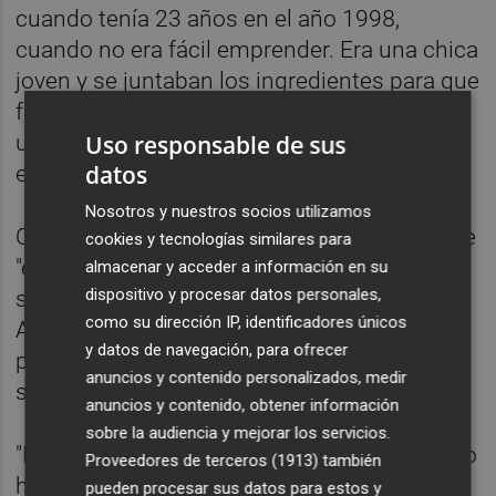
cuando tenía 23 años en el año 1998,
cuando no era fácil emprender. Era una chica
joven y se juntaban los ingredientes para que
fuera una tormenta perfecta y que costara
Uso responsable de sus
un esfuerzo extra para sacarlo adelante", ha
datos
expresado.
Nosotros y nuestros socios utilizamos
Cree que su caso es un claro ejemplo de que
cookies y tecnologías similares para
"el tesón y la fuerza de voluntad hacen que
almacenar y acceder a información en su
dispositivo y procesar datos personales,
se pueda conseguir con lo que uno sueña".
como su dirección IP, identificadores únicos
Así, ha animado a los jóvenes que tengan
y datos de navegación, para ofrecer
proyectos que los "planteen a la sociedad" y
anuncios y contenido personalizados, medir
se inicien en el emprendimiento.
anuncios y contenido, obtener información
sobre la audiencia y mejorar los servicios.
"Hace tiempo emprender era algo difícil, pero
Proveedores de terceros (1913)
también
hoy en día la sociedad ya es consciente de
pueden procesar sus datos para estos y