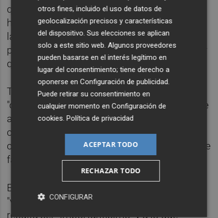
que es algo que todos los países necesitan",
otros fines, incluido el uso de datos de
geolocalización precisos y características
ha valorado, Pérez, que ha apostado por que
del dispositivo. Sus elecciones se aplican
las administraciones impulsen acciones
solo a este sitio web. Algunos proveedores
para "fomentar la tasa de emprendimiento" y
pueden basarse en el interés legítimo en
que sea "cada vez mayor".
lugar del consentimiento; tiene derecho a
oponerse en
Configuración de publicidad
.
También ha reivindicado el fomento de una
Puede retirar su consentimiento en
"cultura emprendedora" en España, dado que
cualquier momento en
Configuración de
actualmente "falta" en universidades y
cookies
.
Política de privacidad
colegios, para lo que ha abogado por
ACEPTAR TODO
comenzar a inculcarla en los alumnos "desde
fases tempranas".
RECHAZAR TODO
En esta línea, ha resaltado la importancia de
CONFIGURAR
"visibilizar los casos de éxito", algo que
resulta ser "importantísimo" y a lo que