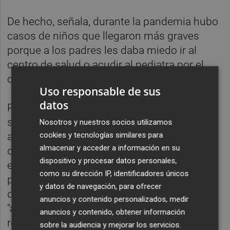
De hecho, señala, durante la pandemia hubo
casos de niños que llegaron más graves
porque a los padres les daba miedo ir al
centro de salud o acudir al pediatra por el
contagio".
Uso responsable de sus
datos
Respecto a las vacunaciones, García-Sala
subraya que durante los meses de marzo y
Nosotros y nuestros socios utilizamos
abril, en pleno confinamiento por el estado
cookies y tecnologías similares para
almacenar y acceder a información en su
de alarma, disminuyeron las vacunaciones
dispositivo y procesar datos personales,
en los niños "de forma brutal" porque sus
como su dirección IP, identificadores únicos
padres no los llevaban al centro de salud,
y datos de navegación, para ofrecer
que estaban "vacíos", aunque
anuncios y contenido personalizados, medir
"afortunadamente" las cifras se están
anuncios y contenido, obtener información
recuperando.
sobre la audiencia y mejorar los servicios.