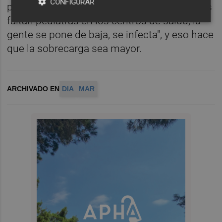
CONFIGURAR
puede con los medios que tiene, y ahora nos
faltan pediatras en los centros de salud, la
gente se pone de baja, se infecta", y eso hace
que la sobrecarga sea mayor.
ARCHIVADO EN
DIA
MAR