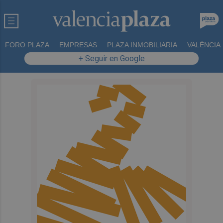
FORO PLAZA
EMPRESAS
PLAZA INMOBILIARIA
VALÈNCIA
+ Seguir en Google