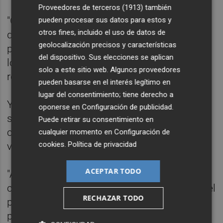
Proveedores de terceros (1913)
también
"Conseguimos que la vacunación de niños
pueden procesar sus datos para estos y
otros fines, incluido el uso de datos de
de dos y cuatro meses no bajara mucho,
geolocalización precisos y características
pero otras vacunas como la varicela o la de
del dispositivo. Sus elecciones se aplican
los niños de 5 años o los adolescentes se
solo a este sitio web. Algunos proveedores
retrasaron un montón", afirma.
pueden basarse en el interés legítimo en
lugar del consentimiento; tiene derecho a
Y el presidente de la SEPEAP critica que los
oponerse en
Configuración de publicidad
.
sanitarios, aplaudidos durante el
Puede retirar su consentimiento en
confinamiento, han pasado "de héroes a
cualquier momento en
Configuración de
cookies
.
Política de privacidad
villanos".
ACEPTAR TODO
"Ahora estamos con demandas e incluso
con agresiones físicas -alerta-. La imagen del
RECHAZAR TODO
pediatra se ha deteriorado un poco y eso le
provoca ansiedad. Lo hace lo que mejor que