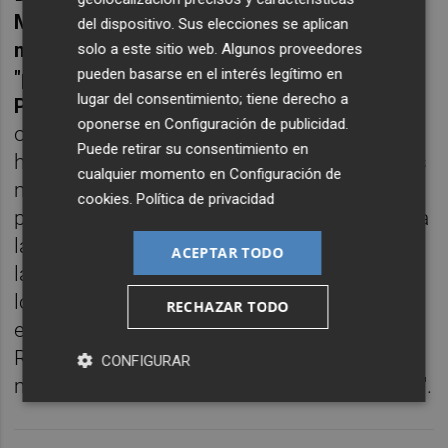
Marketing Estratégico de R-Pharm se ha
del dispositivo. Sus elecciones se aplican
mostrado encantada de anunciar esta
solo a este sitio web. Algunos proveedores
pueden basarse en el interés legítimo en
"prometedora" colaboración con
lugar del consentimiento; tiene derecho a
PharmaMar
, que va en consonancia con los
oponerse en
Configuración de publicidad
.
objetivos estratégicos de R-Pharm, a saber,
Puede retirar su consentimiento en
hacer que el tratamiento con medicamentos
cualquier momento en
Configuración de
modernos y eficaces sea lo más accesible
cookies
.
Política de privacidad
posible para los pacientes. Gracias a nuestra
larga y exitosa experiencia de trabajo en CEI,
ACEPTAR TODO
las capacidades de producción, el sistema
logístico y la cobertura de territorio,
RECHAZAR TODO
esperamos garantizar que los pacientes de
Rusia, CEI y Georgia reciban Yondelis con
CONFIGURAR
mayor rapidez y en las mejores condiciones".