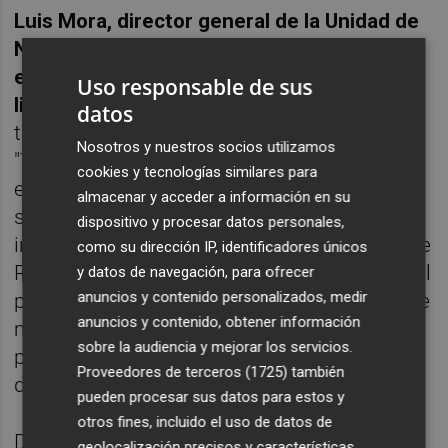
Luis Mora, director general de la Unidad de
Negocio de Oncología de PharmaMar, ha
expresado su satisfacción por haber
Uso responsable de sus
licenciado Yondelis a R-Pharm
para el
datos
territorio CEI y el mercado de Georgia.
Nosotros y nuestros socios utilizamos
"Trabectedina ya está reconocido como un
cookies y tecnologías similares para
estándar mundial de tratamiento para el
almacenar y acceder a información en su
sarcoma de tejidos blandos y vemos que la
dispositivo y procesar datos personales,
infraestructura y las capacidades internas de
como su dirección IP, identificadores únicos
R-Pharm desempeñan un papel fundamental
y datos de navegación, para ofrecer
anuncios y contenido personalizados, medir
para ayudarnos a maximizar el acceso a este
anuncios y contenido, obtener información
medicamento único para el mayor número
sobre la audiencia y mejorar los servicios.
posible de pacientes con sarcoma y cáncer
Proveedores de terceros (1725)
también
de ovario en estos territorios", ha señalado.
pueden procesar sus datos para estos y
otros fines, incluido el uso de datos de
De su lado,
Anastasia Batrak, VP de
geolocalización precisos y características