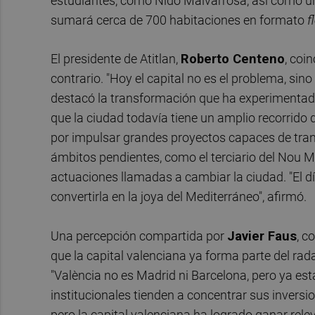
estudiantes, como Nido Malvarrosa, así como una
sumará cerca de 700 habitaciones en formato
f
El presidente de Atitlan,
Roberto Centeno
, coi
contrario. "Hoy el capital no es el problema, sin
destacó la transformación que ha experimentado 
que la ciudad todavía tiene un amplio recorrido 
por impulsar grandes proyectos capaces de tran
ámbitos pendientes, como el terciario del Nou Me
actuaciones llamadas a cambiar la ciudad. "El dí
convertirla en la joya del Mediterráneo", afirmó.
Una percepción compartida por
Javier Faus
, c
que la capital valenciana ya forma parte del rad
"València no es Madrid ni Barcelona, pero ya est
institucionales tienden a concentrar sus invers
pero la capital valenciana ha logrado ganar relev