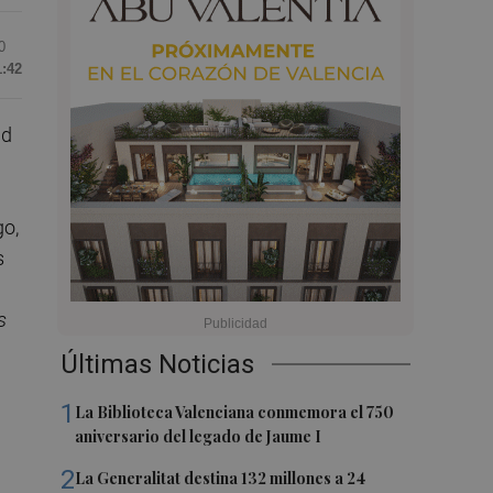
0
1:42
ad
go,
s
s
Últimas Noticias
1
La Biblioteca Valenciana conmemora el 750
aniversario del legado de Jaume I
2
La Generalitat destina 132 millones a 24