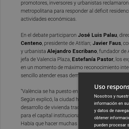
promotores, inversores y urbanistas reclamaron
metropolitana para responder al déficit residenci
actividades económicas.
En el debate participaron
José Luis Palau
, dir
Centeno
, presidente de Atitlan;
Javier Faus
, c
y urbanista
Alejandro Escribano
, fundador de 
jefa de Valencia Plaza,
Estefanía Pastor
, los e
en un momento de máximo reconocimiento interna
sencillo atender esas demandas.
Uso respons
"València se ha puesto en el mapa", destacó
Jos
Nosotros y nuestr
Según explicó, la ciudad ha pasado de un model
información en su 
desarrollo de vivienda tradicional vinculada a s
y datos de navega
para el capital institucional. "Hace años nos co
obtener informació
Había que hacer muchas paellas y muchos cafés
pueden procesar su