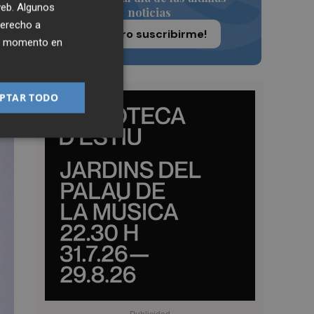
 web. Algunos
noticias
derecho a
¡Quiero suscribirme!
ier momento en
PTAR TODO