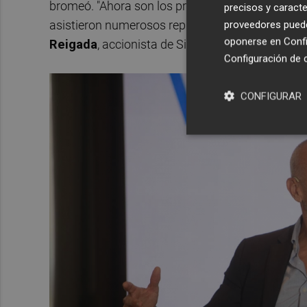
bromeó. "Ahora son los propios fondos los que re
precisos y caracte
asistieron numerosos representantes empresaria
proveedores pueden
oponerse en
Confi
Reigada
, accionista de Simetría Grupo.
Configuración de 
CONFIGURAR