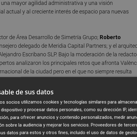
 una mayor agilidad administrativa y una visión
al actual y al creciente interés de espacio para nuevas
ector de Área Desarrollo de Simetría Grupo;
Roberto
onsejero delegado de Meridia Capital Partners; y el arquite
Alejandro Escribano SLP. Bajo la moderación de la redacto
xpertos analizaron los principales retos que afronta Valènc
cional de la ciudad pero en el que no siempre resulta
able de sus datos
é Luis Palau
, director de Área Desarrollo de Simetría Gru
os socios utilizamos cookies y tecnologías similares para almacena
o basado principalmente en promotores locales y en el
dispositivo y procesar datos personales, como su dirección IP, iden
u crecimiento urbano a convertirse en un destino atractivo
ción, para ofrecer anuncios y contenido personalizados, medir anun
staba mucho convencer a los inversores para que vinieran.
n sobre la audiencia y mejorar los servicios.
Proveedores de tercer
 porque era vista como una ciudad de playa",
s datos para estos y otros fines, incluido el uso de datos de geolo