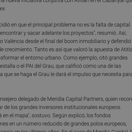
 nueva iniciativa conjunta con Atitlan en el Cabanyal qu
lex.
ncidió en que el principal problema no es la falta de capital.
o encontrar y sacar adelante los proyectos", resumió. Así,
València desde el final del boom inmobiliario y defendió
de crecimiento. Tanto es así que valoró la apuesta de Atitl
sformar el entorno urbano. Como ejemplo, citó grandes
stalla o el PAI del Grau, que calificó como una de las
a que se haga el Grau le dará el impulso que necesita par
onsejero delegado de Meridia Capital Partners, quien reco
ar de los grandes inversores institucionales europeos.
á en el mapa", sostuvo. Según explicó, los fondos
iones en un número reducido de grandes polos europeos,
ancia en los últimos años. En el caso de Meridia Capital, l