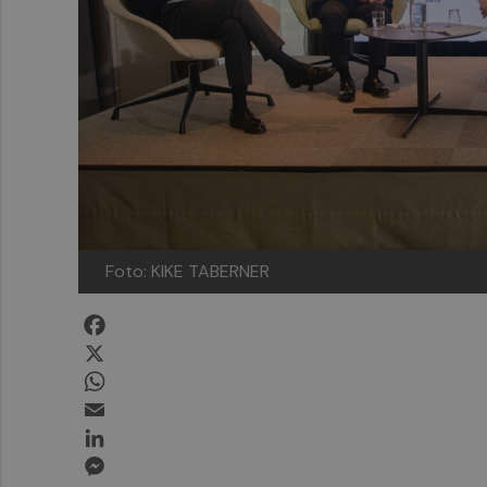
Foto: KIKE TABERNER
Facebook
X
WhatsApp
Email
LinkedIn
Messenger