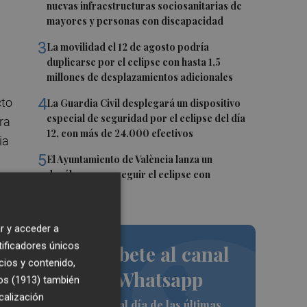
nuevas infraestructuras sociosanitarias de
mayores y personas con discapacidad
3
La movilidad el 12 de agosto podría
duplicarse por el eclipse con hasta 1,5
millones de desplazamientos adicionales
4
cto
La Guardia Civil desplegará un dispositivo
especial de seguridad por el eclipse del día
ra
12, con más de 24.000 efectivos
ia
5
El Ayuntamiento de València lanza un
decálogo para seguir el eclipse con
seguridad
po.
r y acceder a
tificadores únicos
Suscríbete al canal
cios y contenido,
de Whatsapp
os (1913)
también
calización
Siempre al día de las últimas