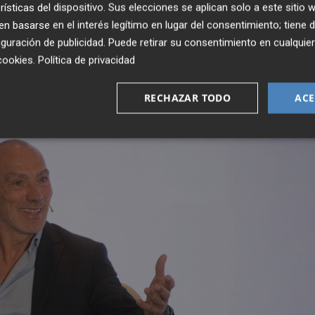
servan recursos para invertir aquí", señaló. A la jornada
rísticas del dispositivo. Sus elecciones se aplican solo a este sitio
les valencianos, entre ellos
Gabriel Alberto Batalla
 basarse en el interés legítimo en lugar del consentimiento; tiene 
guración de publicidad
. Puede retirar su consentimiento en cualqu
cookies
.
Política de privacidad
RECHAZAR TODO
ACE