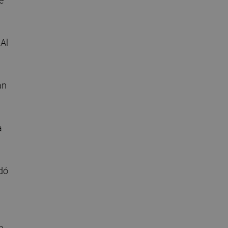
e
 Al
an
a
rdó
a