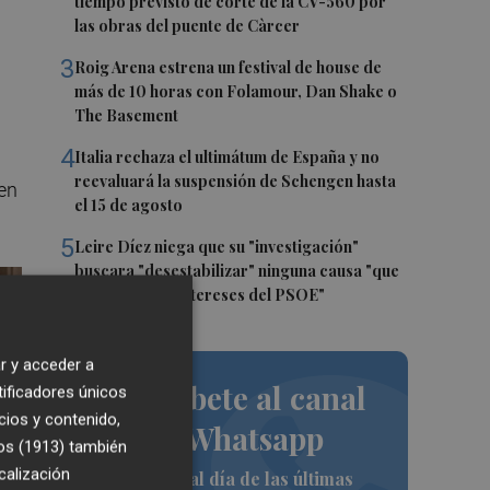
tiempo previsto de corte de la CV-560 por
las obras del puente de Càrcer
3
Roig Arena estrena un festival de house de
más de 10 horas con Folamour, Dan Shake o
The Basement
4
Italia rechaza el ultimátum de España y no
reevaluará la suspensión de Schengen hasta
 en
el 15 de agosto
5
Leire Díez niega que su "investigación"
buscara "desestabilizar" ninguna causa "que
afectara a los intereses del PSOE"
r y acceder a
Suscríbete al canal
tificadores únicos
cios y contenido,
de Whatsapp
os (1913)
también
calización
Siempre al día de las últimas