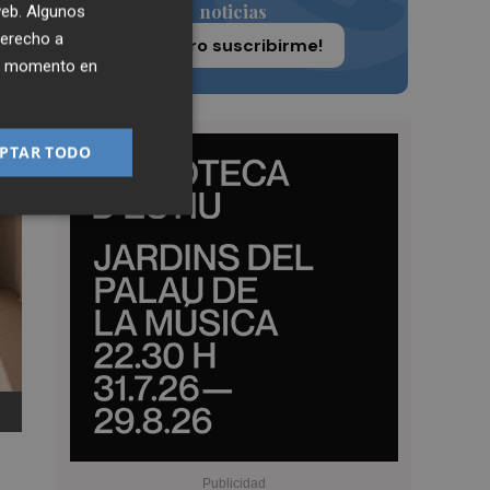
noticias
 web. Algunos
derecho a
¡Quiero suscribirme!
ier momento en
PTAR TODO