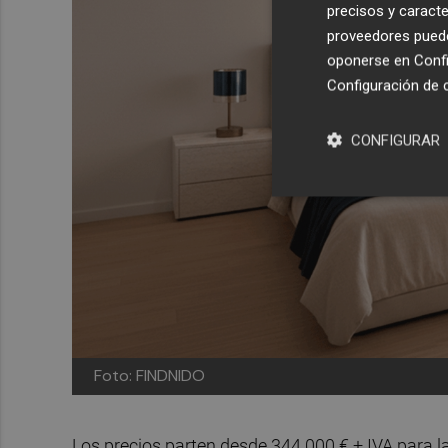
precisos y caracte
proveedores pueden
oponerse en
Confi
Configuración de 
CONFIGURAR
Foto: FINDNIDO
Los precios parten desde 344.000 € + IVA para l