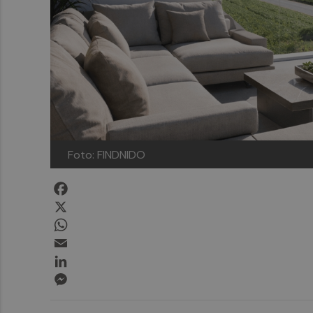
Foto: FINDNIDO
Facebook
X
WhatsApp
Email
LinkedIn
Messenger