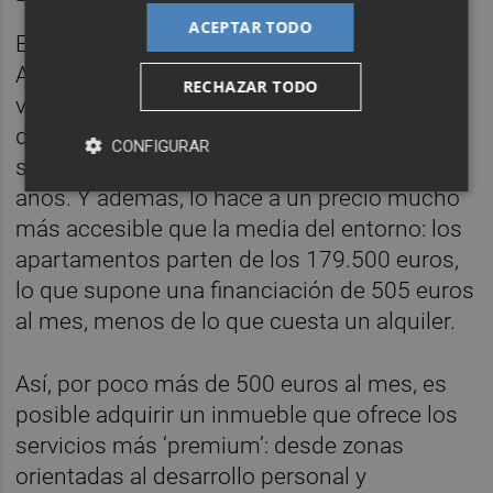
ACEPTAR TODO
El nuevo proyecto de Grupo Collado en la
Avenida Primado Reig amplía la oferta de
RECHAZAR TODO
vivienda en una de las zonas más
demandadas de Valencia, donde la oferta ha
CONFIGURAR
sido escasa o inexistente en los últimos
años. Y además, lo hace a un precio mucho
más accesible que la media del entorno: los
apartamentos parten de los 179.500 euros,
lo que supone una financiación de 505 euros
al mes, menos de lo que cuesta un alquiler.
Así, por poco más de 500 euros al mes, es
posible adquirir un inmueble que ofrece los
servicios más ‘premium’: desde zonas
orientadas al desarrollo personal y