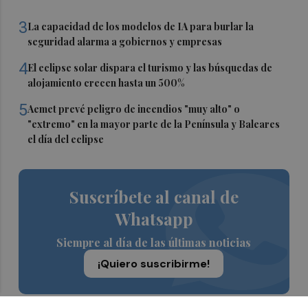
3
La capacidad de los modelos de IA para burlar la
seguridad alarma a gobiernos y empresas
4
El eclipse solar dispara el turismo y las búsquedas de
alojamiento crecen hasta un 500%
5
Aemet prevé peligro de incendios "muy alto" o
"extremo" en la mayor parte de la Península y Baleares
el día del eclipse
Suscríbete al canal de
Whatsapp
Siempre al día de las últimas noticias
¡Quiero suscribirme!