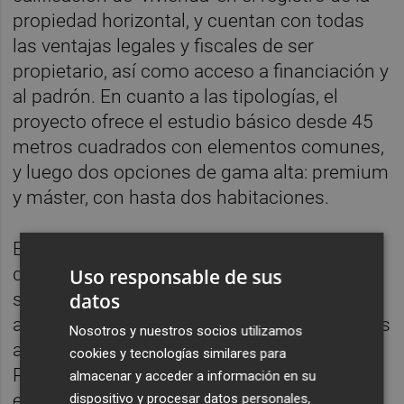
propiedad horizontal, y cuentan con todas
las ventajas legales y fiscales de ser
propietario, así como acceso a financiación y
al padrón. En cuanto a las tipologías, el
proyecto ofrece el estudio básico desde 45
metros cuadrados con elementos comunes,
y luego dos opciones de gama alta: premium
y máster, con hasta dos habitaciones.
En todo caso, los estudios están siempre
distribuidos en habitación, baño propio,
Uso responsable de sus
datos
salón comedor y cocina. Además, los
apartamentos vienen equipados con las más
Nosotros y nuestros socios utilizamos
altas calidades, con acabados de
cookies y tecnologías similares para
Porcelanosa y electrodomésticos Bosch,
almacenar y acceder a información en su
entre otros.
dispositivo y procesar datos personales,