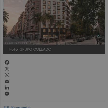
Foto: GRUPO COLLADO
Facebook
X
WhatsApp
Email
LinkedIn
Messenger
NR-Economía