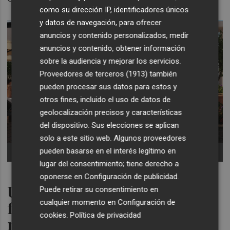
como su dirección IP, identificadores únicos
y datos de navegación, para ofrecer
anuncios y contenido personalizados, medir
anuncios y contenido, obtener información
sobre la audiencia y mejorar los servicios.
Proveedores de terceros (1913)
también
pueden procesar sus datos para estos y
otros fines, incluido el uso de datos de
geolocalización precisos y características
del dispositivo. Sus elecciones se aplican
solo a este sitio web. Algunos proveedores
pueden basarse en el interés legítimo en
Foto: GRUPO COLLADO
lugar del consentimiento; tiene derecho a
oponerse en
Configuración de publicidad
.
Una vida de lujo por una
Puede retirar su consentimiento en
cualquier momento en
Configuración de
financiación de 505 euros al
cookies
.
Política de privacidad
mes