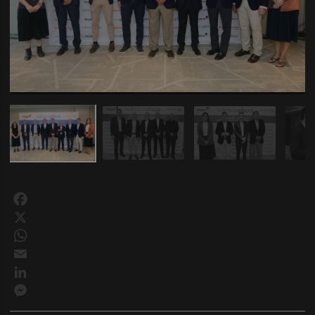
Facebook
X
WhatsApp
Email
LinkedIn
Messenger