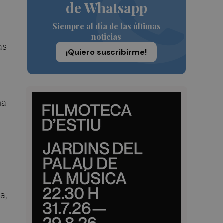
de Whatsapp
Siempre al día de las últimas
noticias
as
¡Quiero suscribirme!
na
a,