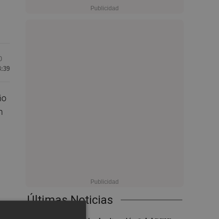
0
3:39
ño
n
Últimas Noticias