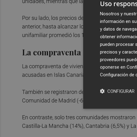
unidades, mientras que las unifamiliares dismin
Uso respons
Nosotros y nuestr
Por su lado, los precios de los pisos tuvieron 
información en su 
anterior, hasta alcanzar los 2.292 euros por met
y datos de navega
unifamiliar promedió los 1.458 euros, registran
obtener informació
pueden procesar su
La compraventa cae en 14 CCA
precisos y caracte
proveedores pueden
La compraventa de vivienda descendió en 14 c
oponerse en
Confi
acusadas en Islas Canarias (-21%), Navarra (-19,2
Configuración de 
CONFIGURAR
También se registraron descensos, aunque más 
Comunidad de Madrid (-6%), País Vasco (-5,6%), 
En contraste, solo tres comunidades mostraron
Castilla-La Mancha (14%), Cantabria (6,5%) y La 