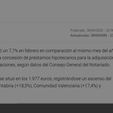
Publicado: 30/04/2026 ·
10:3
Actualizado: 30/04/2026 · 1
ó un 7,7% en febrero en comparación al mismo mes del a
a concesión de préstamos hipotecarios para la adquisició
raciones, según datos del Consejo General del Notariado.
se situó en los 1.977 euros, registrándose un ascenso del
antabria (+18,3%), Comunidad Valenciana (+17,4%) y
 disminuyeron un 9,4% interanual, alcanzando las 41.407