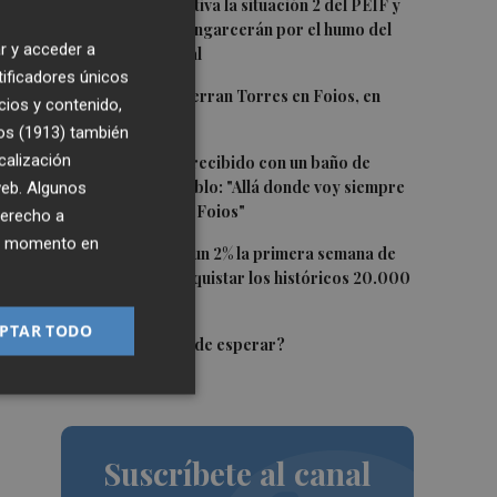
1
Emergencias activa la situación 2 del PEIF y
confina Sierra Engarcerán por el humo del
r y acceder a
incendio forestal
tificadores únicos
2
El homenaje a Ferran Torres en Foios, en
cios y contenido,
imágenes
os (1913)
también
3
calización
Ferran Torres, recibido con un baño de
masas en su pueblo: "Allá donde voy siempre
 web. Algunos
digo que soy de Foios"
derecho a
ier momento en
4
El Ibex 35 sube un 2% la primera semana de
agosto tras conquistar los históricos 20.000
puntos
PTAR TODO
5
¿El Pacífico puede esperar?
Suscríbete al canal