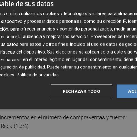
uyeron un 2,3% interanual, hasta las 13.821 unidades.
able de sus datos
os socios utilizamos cookies y tecnologías similares para almacena
un ascenso del 7,7% con respecto al mismo mes del año
dispositivo y procesar datos personales, como su dirección IP, iden
ro cuadrado, mientras que el precio de las viviendas tipo
ción, para ofrecer anuncios y contenido personalizados, medir anun
do un aumento del 2,6%.
n sobre la audiencia y mejorar los servicios.
Proveedores de tercer
s datos para estos y otros fines, incluido el uso de datos de geolo
A
rísticas del dispositivo. Sus elecciones se aplican solo a este sitio
 basarse en el interés legítimo en lugar del consentimiento; tiene 
omunidades autónomas, con caídas especialmente
guración de publicidad
. Puede retirar su consentimiento en cualqu
%), Islas Baleares (-18,6%) y Asturias (-17,6%).
cookies
.
Política de privacidad
RECHAZAR TODO
ACE
moderados que la media nacional, en Aragón (-6,4%),
Extremadura (-3,6%) y Castilla y León (-1%).
 incrementos en el número de compraventas y fueron:
Rioja (1,3%).