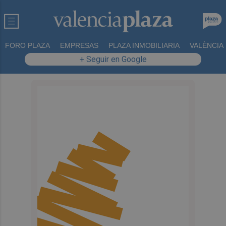
FORO PLAZA
EMPRESAS
PLAZA INMOBILIARIA
VALÈNCIA
+ Seguir en Google