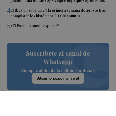
pueblo: "Allá donde voy siempre digo que soy de Foios"
4
El Ibex 35 sube un 2% la primera semana de agosto tras
conquistar los históricos 20.000 puntos
5
¿El Pacífico puede esperar?
Suscríbete al canal de
Whatsapp
Siempre al día de las últimas noticias
¡Quiero suscribirme!