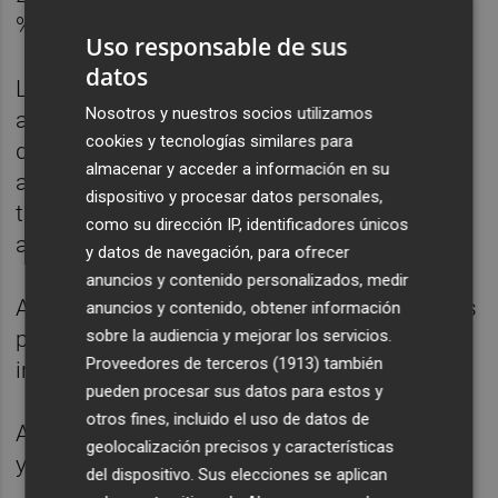
%), Villamartín (6,2 %) y Sagunto (6,2 %).
Uso responsable de sus
datos
La variación de los precios de los
Nosotros y nuestros socios utilizamos
arrendamientos fue diferente dependiendo
cookies y tecnologías similares para
del año de firma del contrato, según ha
almacenar y acceder a información en su
apuntado el INE, que para esta estadística
dispositivo y procesar datos personales,
tiene en cuenta los Registros
como su dirección IP, identificadores únicos
administrativos (AEAT).
y datos de navegación, para ofrecer
anuncios y contenido personalizados, medir
Así, los nuevos contratos incrementaron sus
anuncios y contenido, obtener información
sobre la audiencia y mejorar los servicios.
precios un 8,8 %, más del doble que el
Proveedores de terceros (1913)
también
incremento registrado un año antes (4,1 %).
pueden procesar sus datos para estos y
otros fines, incluido el uso de datos de
Asimismo, los precios de los contratos que
geolocalización precisos y características
ya existían antes de 2024 subieron un 2,8 %.
del dispositivo. Sus elecciones se aplican