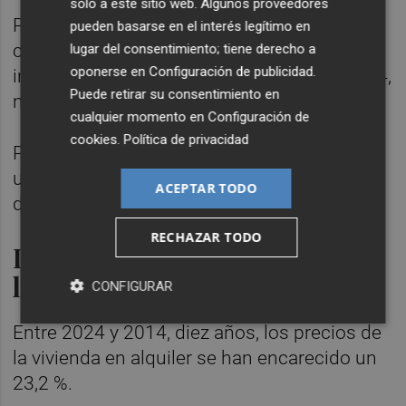
solo a este sitio web. Algunos proveedores
Por tipo de edificación, las viviendas
pueden basarse en el interés legítimo en
colectivas (aquellas ubicadas en edificios)
lugar del consentimiento; tiene derecho a
oponerse en
Configuración de publicidad
.
incrementaron sus precios un 3,6 % en 2024,
Puede retirar su consentimiento en
nueve décimas más que en 2023.
cualquier momento en
Configuración de
cookies
.
Política de privacidad
Por su parte, los precios de la vivienda
unifamiliar alquilada subieron un 3 %, nueve
ACEPTAR TODO
décimas más que en 2023.
RECHAZAR TODO
Desde 2014 se han encarecido
los precios más del 23 %
CONFIGURAR
Entre 2024 y 2014, diez años, los precios de
la vivienda en alquiler se han encarecido un
23,2 %.