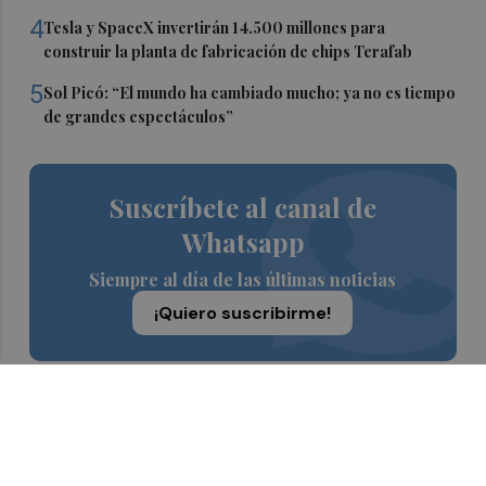
4
Tesla y SpaceX invertirán 14.500 millones para
construir la planta de fabricación de chips Terafab
5
Sol Picó: “El mundo ha cambiado mucho; ya no es tiempo
de grandes espectáculos”
Suscríbete al canal de
Whatsapp
Siempre al día de las últimas noticias
¡Quiero suscribirme!