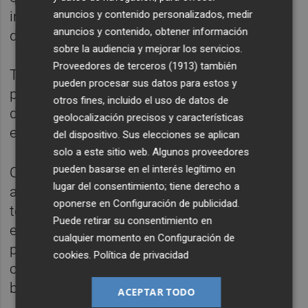
anuncios y contenido personalizados, medir
investigadores y cuenta con "buenas tasas"
anuncios y contenido, obtener información
de colaboración internacional.
sobre la audiencia y mejorar los servicios.
Proveedores de terceros (1913)
también
También destaca que el porcentaje de
pueden procesar sus datos para estos y
publicaciones científicas españolas dentro
otros fines, incluido el uso de datos de
del 10 % más citado en el mundo se ha
geolocalización precisos y características
estabilizado en un 9 %, cercano al de la UE.
del dispositivo. Sus elecciones se aplican
solo a este sitio web. Algunos proveedores
pueden basarse en el interés legítimo en
Otro aspecto positivo es el "importante
lugar del consentimiento; tiene derecho a
avance" registrado en la adopción de
oponerse en
Configuración de publicidad
.
tecnologías digitales por parte de las pymes
Puede retirar su consentimiento en
españolas, un indicador en el que las
cualquier momento en
Configuración de
pequeñas y medianas empresas del país se
cookies
.
Política de privacidad
comportan incluso mejor que sus pares del
bloque.
ACEPTAR TODO