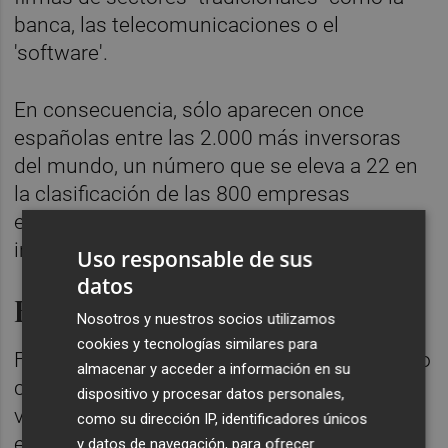
banca, las telecomunicaciones o el
'software'.
En consecuencia, sólo aparecen once
españolas entre las 2.000 más inversoras
del mundo, un número que se eleva a 22 en
la clasificación de las 800 empresas
europeas, según datos de la propia
institución para 2023.
Uso responsable de sus
datos
Brotes verdes
Nosotros y nuestros socios utilizamos
cookies y tecnologías similares para
Frente a estos datos, el informe del Ejecutivo
almacenar y acceder a información en su
comunitario apunta una serie de 'brotes
dispositivo y procesar datos personales,
verdes', entre ellos el hecho de que el
como su dirección IP, identificadores únicos
ecosistema científico es "atractivo" para los
y datos de navegación, para ofrecer