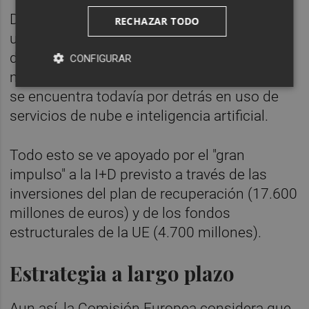
De la misma forma, España avanza en la
RECHAZAR TODO
utilización empresarial de tecnologías
digitales avanzadas y supera con creces la
CONFIGURAR
media europea en análisis de datos, aunque
se encuentra todavía por detrás en uso de
servicios de nube e inteligencia artificial.
Todo esto se ve apoyado por el "gran
impulso" a la I+D previsto a través de las
inversiones del plan de recuperación (17.600
millones de euros) y de los fondos
estructurales de la UE (4.700 millones).
Estrategia a largo plazo
Aun así, la Comisión Europea considera que