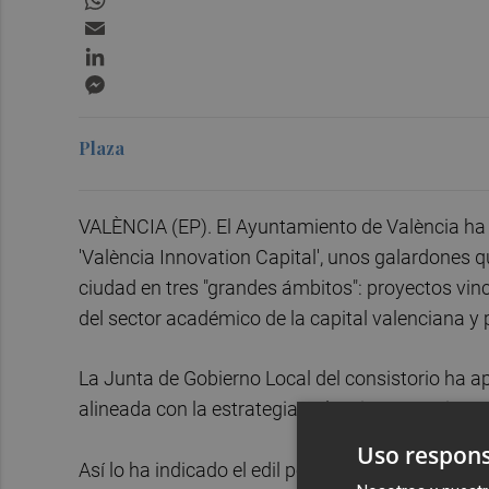
Email
LinkedIn
Messenger
Plaza
VALÈNCIA (EP). El Ayuntamiento de València ha 
'València Innovation Capital', unos galardones q
ciudad en tres "grandes ámbitos": proyectos vin
del sector académico de la capital valenciana y
La Junta de Gobierno Local del consistorio ha a
alineada con la estrategia València Innovation C
Uso respons
Así lo ha indicado el edil portavoz del ejecutivo 