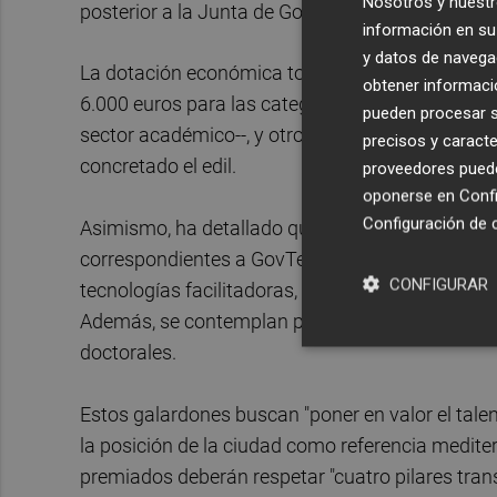
Nosotros y nuestr
posterior a la Junta de Gobierno Local.
información en su 
y datos de navega
La dotación económica total de estas distincion
obtener informació
6.000 euros para las categorías de los dos prim
pueden procesar su
sector académico--, y otros tres de 8.000 euros
precisos y caracte
concretado el edil.
proveedores pueden
oponerse en
Confi
Configuración de 
Asimismo, ha detallado que la convocatoria est
correspondientes a GovTech, AgroTech, salud digi
CONFIGURAR
tecnologías facilitadoras, UrbanTech, emergenci
Además, se contemplan premios para colegios e i
doctorales.
Estos galardones buscan "poner en valor el tale
la posición de la ciudad como referencia medite
premiados deberán respetar "cuatro pilares transv