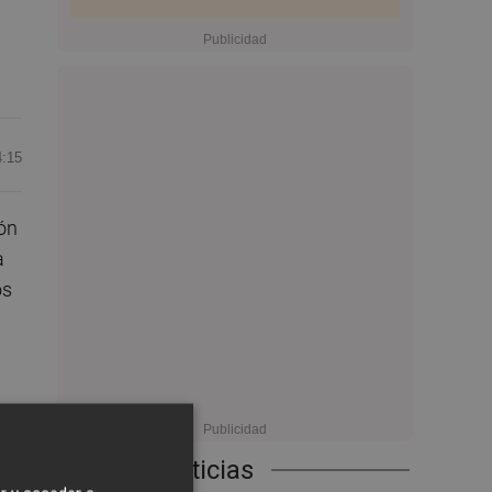
4:15
ón
a
os
Últimas Noticias