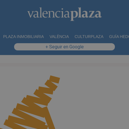
PLAZA INMOBILIARIA
VALÈNCIA
CULTURPLAZA
GUÍA HED
+ Seguir en Google