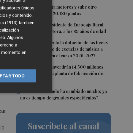
r y acceder a
1
El Ibex 35 aprieta motores y sube otro
tificadores únicos
0,62%, hasta los 20.180 puntos
cios y contenido,
os (1913)
también
2
Fallece el expresidente de Eurocaja Rural,
calización
Andrés Gómez Mora, a los 89 años de edad
ha
 web. Algunos
3
CaixaBank aumenta la dotación de las becas
derecho a
para el alumnado de escuelas de música a
ier momento en
275.000 euros en el curso 2026-2027
4
Tesla y SpaceX invertirán 14.500 millones
para construir la planta de fabricación de
PTAR TODO
chips Terafab
5
Sol Picó: “El mundo ha cambiado mucho; ya
no es tiempo de grandes espectáculos”
zar
Suscríbete al canal
ia.