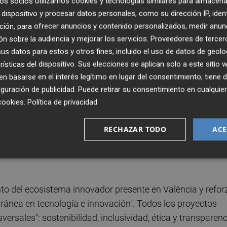
os socios utilizamos cookies y tecnologías similares para almacena
dispositivo y procesar datos personales, como su dirección IP, iden
ción, para ofrecer anuncios y contenido personalizados, medir anun
es asciende a 96.000 euros distribuidos en 12 premios de
n sobre la audiencia y mejorar los servicios.
Proveedores de tercer
eros ámbitos --ocho para áreas estratégicas y cuatro para
s datos para estos y otros fines, incluido el uso de datos de geolo
 para los proyectos del ámbito del sandbox urbano, como 
rísticas del dispositivo. Sus elecciones se aplican solo a este sitio
 basarse en el interés legítimo en lugar del consentimiento; tiene 
guración de publicidad
. Puede retirar su consentimiento en cualqu
cookies
.
Política de privacidad
ablece categorías dentro de cada ámbito para proyectos
tal y bienestar, tecnologías inmersivas y videojuegos,
RECHAZAR TODO
ACE
a, seguridad y defensa, así como turismo sostenible.
nstitutos, trabajos finales de grado y máster y tesis
nto del ecosistema innovador presente en València y refor
rránea en tecnología e innovación". Todos los proyectos
ersales": sostenibilidad, inclusividad, ética y transparenc