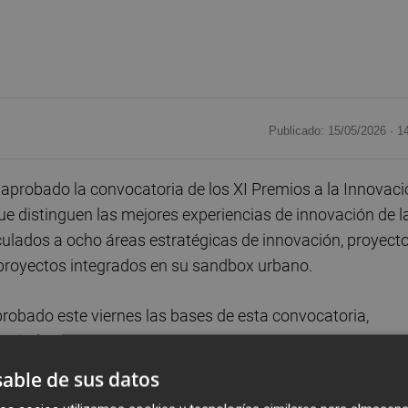
Publicado: 15/05/2026 ·
1
aprobado la convocatoria de los XI Premios a la Innovaci
ue distinguen las mejores experiencias de innovación de l
culados a ocho áreas estratégicas de innovación, proyect
 proyectos integrados en su sandbox urbano.
probado este viernes las bases de esta convocatoria,
apital.
able de sus datos
municipal,
Juan Carlos Caballero
, en la rueda de prensa