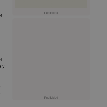
de
el
a y
e
o