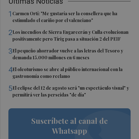
Últimas Noticias
1
Carmen Ortí: "Me gustaría ser la consellera que ha
estimulado el cariño por el valenciano"
2
Los incendios de Sierra Engarcerán y Culla evolucionan
positivamente pero Tírig pasa a situación 2 del PEIF
3
El pequeño ahorrador vuelve a las letras del Tesoro y
demanda 15.000 millones en 6 meses
4
El oleoturismo se abre al público internacional con la
gastronomía como reclamo
5
El eclipse del 12 de agosto será "un espectáculo visual" y
permitirá ver las perseidas "de día"
Suscríbete al canal de
Whatsapp