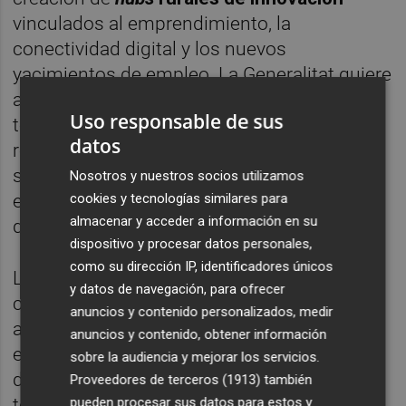
vinculados al emprendimiento, la
conectividad digital y los nuevos
yacimientos de empleo. La Generalitat quiere
aprovechar las posibilidades que ofrecen el
Uso responsable de sus
teletrabajo, la economía digital, las energías
datos
renovables, la economía verde o el turismo
sostenible para impulsar nuevos
Nosotros y nuestros socios utilizamos
ecosistemas económicos en las comarcas
cookies y tecnologías similares para
almacenar y acceder a información en su
del interior.
dispositivo y procesar datos personales,
como su dirección IP, identificadores únicos
La estrategia plantea favorecer entornos
y datos de navegación, para ofrecer
colaborativos en los que participen
anuncios y contenido personalizados, medir
administraciones públicas, universidades,
anuncios y contenido, obtener información
empresas y agentes sociales para
sobre la audiencia y mejorar los servicios.
desarrollar proyectos innovadores ligados al
Proveedores de terceros (1913)
también
pueden procesar sus datos para estos y
territorio y generar actividad económica en