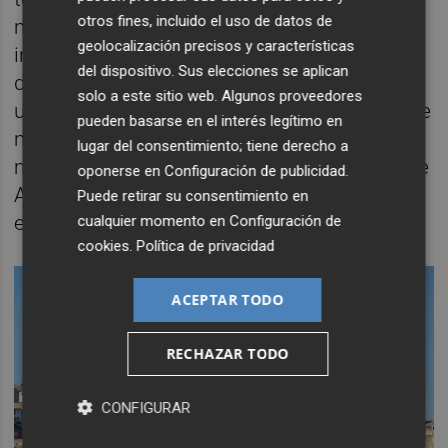
otros fines, incluido el uso de datos de
municipios con dificultades para atraer
geolocalización precisos y características
inversión y empleo. En este sentido, el
del dispositivo. Sus elecciones se aplican
documento apunta la puesta en marcha de
solo a este sitio web. Algunos proveedores
un
hub
por comarca con amplia presencia de
pueden basarse en el interés legítimo en
municipios en riesgo de despoblación a
lugar del consentimiento; tiene derecho a
modo de "Centro de Innovación Territorial de
oponerse en
Configuración de publicidad
.
Aras de los Olmos-Venta del Moro", por
Puede retirar su consentimiento en
ejemplo.
cualquier momento en
Configuración de
cookies
.
Política de privacidad
ACEPTAR TODO
RECHAZAR TODO
CONFIGURAR