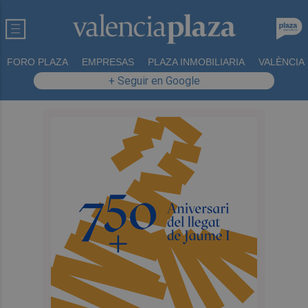
FORO PLAZA
EMPRESAS
PLAZA INMOBILIARIA
VALÈNCIA
+ Seguir en Google