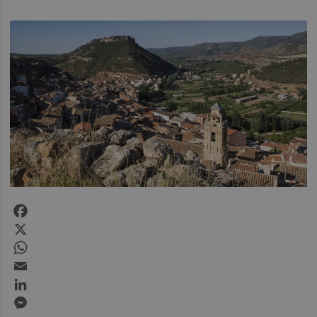
Facebook
X
WhatsApp
Email
LinkedIn
Messenger