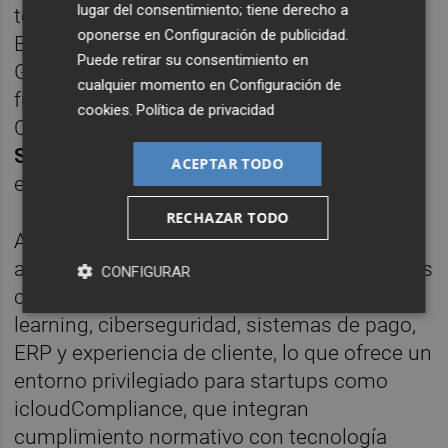
lugar del consentimiento; tiene derecho a
tecnológico en España, ex CIO de Repsol y
oponerse en
Configuración de publicidad
.
BBVA, y ex miembro del consejo de Sopra
Puede retirar su consentimiento en
Group;
Óscar Fanjul,
ex presidente y
cualquier momento en
Configuración de
fundador de Repsol y actual miembro del
cookies
.
Política de privacidad
Consejo de Administración de Cellnex; y
Sebastián Albella
, secretario del consejo y
ACEPTAR TODO
expresidente de la CNMV.
RECHAZAR TODO
Además, el fondo cuenta con una red de
asesores sectoriales especializados en áreas
CONFIGURAR
clave como inteligencia artificial y machine
learning, ciberseguridad, sistemas de pago,
ERP y experiencia de cliente, lo que ofrece un
entorno privilegiado para startups como
icloudCompliance, que integran
cumplimiento normativo con tecnología