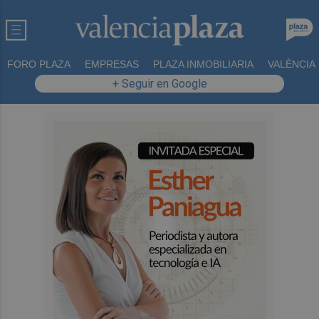
FORO PLAZA
EMPRESAS
PLAZA INMOBILIARIA
VALÈNCIA
+ Seguir en Google