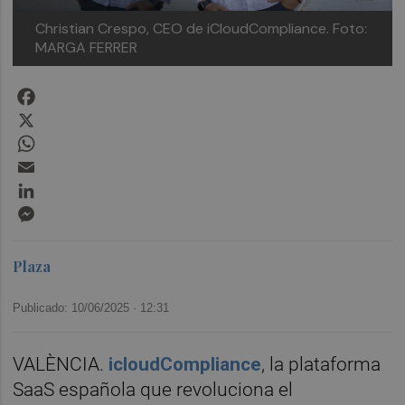
Christian Crespo, CEO de iCloudCompliance.
Foto:
MARGA FERRER
Facebook
X
WhatsApp
Email
LinkedIn
Messenger
Plaza
Publicado: 10/06/2025 ·
12:31
VALÈNCIA.
icloudCompliance
, la plataforma
SaaS española que revoluciona el