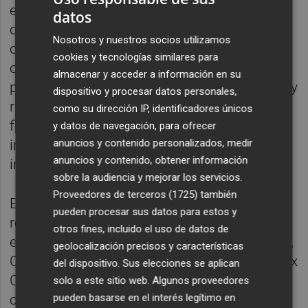
especializado en compañías tecnológicas
datos
con potencial disruptivo en sectores clave
Nosotros y nuestros socios utilizamos
como la IA, la ciberseguridad y la
cookies y tecnologías similares para
observabilidad. Fundado y dirigido por
almacenar y acceder a información en su
perfiles con una sólida trayectoria operativa y
dispositivo y procesar datos personales,
regulatoria, HWK combina el capital
como su dirección IP, identificadores únicos
financiero con un enfoque hands-on que
y datos de navegación, para ofrecer
anuncios y contenido personalizados, medir
impulsa el crecimiento y la
anuncios y contenido, obtener información
internacionalización de sus participadas.
sobre la audiencia y mejorar los servicios.
Proveedores de terceros (1725)
también
El fondo está liderado por un equipo de
pueden procesar sus datos para estos y
reconocidos referentes del ámbito
otros fines, incluido el uso de datos de
empresarial y tecnológico:
Juan Santamaría
,
geolocalización precisos y características
CEO de HWK y ex CEO de Panda Security y ex
del dispositivo. Sus elecciones se aplican
CFO de Sopra Group;
José Sancho
, director
solo a este sitio web. Algunos proveedores
pueden basarse en el interés legítimo en
con amplia trayectoria en el sector