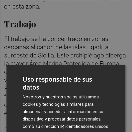
en esta zona.
Trabajo
El trabajo se ha concentrado en zonas
cercanas al cañón de las islas Égadi, al
suroeste de Sicilia. Este archipiélago alberga
la mayor Área Marina Protegida de Europa,
con más de 53.000 hectáreas y una gran
Uso responsable de sus
variedad de hábitats, como las praderas de
datos
Posidonia oceanica, bosques de gorgonias,
formaciones de macroalgas y comunidades
Nosotros y nuestros socios utilizamos
coralígenas que dan refugio y alimento a
cookies y tecnologías similares para
almacenar y acceder a información en su
especies amenazadas y endémicas.
dispositivo y procesar datos personales,
como su dirección IP, identificadores únicos
Pese a las condiciones marítimas adversas