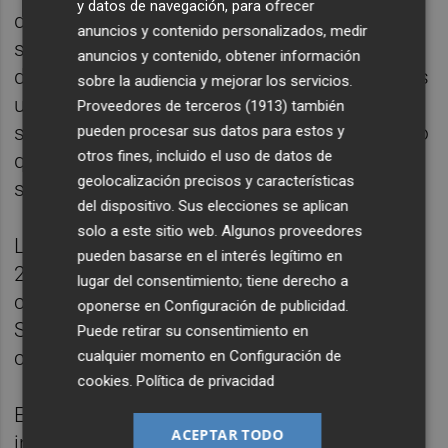
y datos de navegación, para ofrecer
durante la misión científica, la planificación
anuncios y contenido personalizados, medir
se completó con éxito y se pudo
anuncios y contenido, obtener información
documentar la riqueza del enclave. "Skerki es
sobre la audiencia y mejorar los servicios.
un auténtico pulmón marino, un lugar que
Proveedores de terceros (1913)
también
sigue generando vida y nos recuerda lo poco
pueden procesar sus datos para estos y
otros fines, incluido el uso de datos de
que conocemos de nuestro propio mar", han
geolocalización precisos y características
subrayado los investigadores.
del dispositivo. Sus elecciones se aplican
solo a este sitio web. Algunos proveedores
Las dos misiones anteriores, iniciadas en
pueden basarse en el interés legítimo en
2023 y 2024, ya habían alcanzado hitos
lugar del consentimiento; tiene derecho a
como el descubrimiento del molusco
oponerse en
Configuración de publicidad
.
Steromphala federicii, desconocido para la
Puede retirar su consentimiento en
ciencia hasta entonces.
cualquier momento en
Configuración de
cookies
.
Política de privacidad
El proyecto ha logrado, además, despertar el
ACEPTAR TODO
interés de la comunidad científica