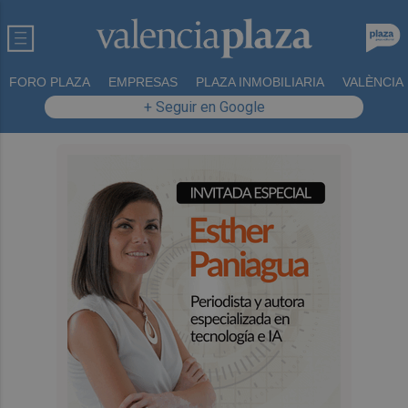
FORO PLAZA
EMPRESAS
PLAZA INMOBILIARIA
VALÈNCIA
+ Seguir en Google