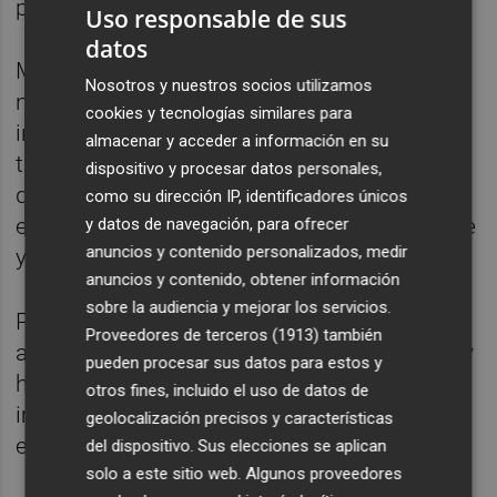
participado activamente en la elección final.
Uso responsable de sus
datos
Marta Nogueras ha destacado “Este evento
Nosotros y nuestros socios utilizamos
nos permite poner en valor a referentes que
cookies y tecnologías similares para
inspiran, visibilizar su impacto y, al mismo
almacenar y acceder a información en su
tiempo, generar nuevas oportunidades para
dispositivo y procesar datos personales,
que las próximas generaciones de
como su dirección IP, identificadores únicos
emprendedoras puedan crecer, desarrollarse
y datos de navegación, para ofrecer
anuncios y contenido personalizados, medir
y liderar proyectos con ambición”.
anuncios y contenido, obtener información
sobre la audiencia y mejorar los servicios.
Por su parte, la ganadora Paula Sánchez ha
Proveedores de terceros (1913)
también
agradecido emocionada el reconocimiento y
pueden procesar sus datos para estos y
ha subrayado la importancia de seguir
otros fines, incluido el uso de datos de
impulsando la visibilidad de las mujeres en
geolocalización precisos y características
el emprendimiento.
del dispositivo. Sus elecciones se aplican
solo a este sitio web. Algunos proveedores