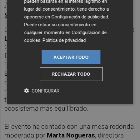
Análisis de la brecha de
pueden basarse en el interés legítimo en
lugar del consentimiento; tiene derecho a
género en el emprendimiento
oponerse en
Configuración de publicidad
.
Puede retirar su consentimiento en
La jornada ha contado con la intervención de
cualquier momento en
Configuración de
Lucila García Méndez
, directora general de
cookies
.
Política de privacidad
ClosinGap y referente en el emprendimiento
femenino, quien ha presentado el informe
ACEPTAR TODO
“Brecha de género en el emprendimiento en
España”. El estudio analiza las principales
RECHAZAR TODO
barreras y oportunidades que afrontan las
mujeres emprendedoras, así como las
CONFIGURAR
tendencias que apuntan hacia un
ecosistema más equilibrado.
El evento ha contado con una mesa redonda
moderada por
Marta Nogueras
, directora