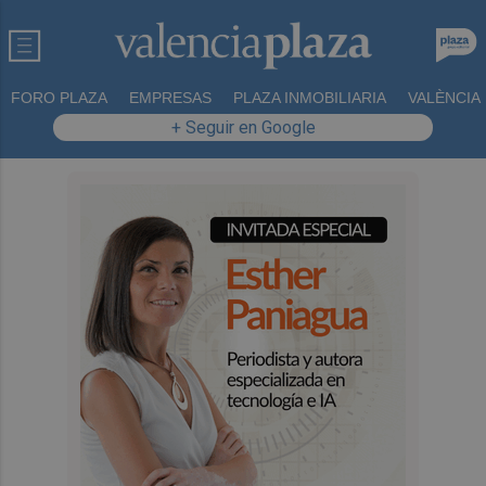
FORO PLAZA
EMPRESAS
PLAZA INMOBILIARIA
VALÈNCIA
+ Seguir en Google