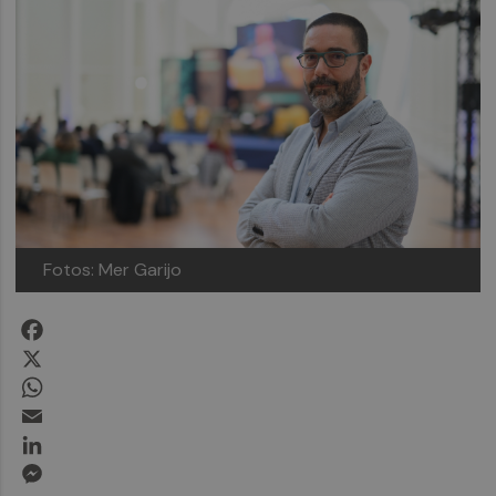
Fotos: Mer Garijo
Facebook
X
WhatsApp
Email
LinkedIn
Messenger