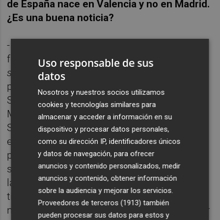
de España nace en Valencia y no en Madrid.
¿Es una buena noticia?
- Es muy bueno. Mi trabajo es gestionar un
fondo que se llama Eoniq y que invierte en
Uso responsable de sus
startups
de fuera de Madrid y Barcelona,
datos
porque al final hay talento por todas partes.
Nosotros y nuestros socios utilizamos
Si miramos España está Cosentino,
cookies y tecnologías similares para
Mercadona, Inditex, BBVA o Banco
almacenar y acceder a información en su
Santander, por ejemplo. Ninguna de estas
dispositivo y procesar datos personales,
empresas nació en Madrid o Barcelona. Se
como su dirección IP, identificadores únicos
y datos de navegación, para ofrecer
pueden montar empresas en lugares que no
anuncios y contenido personalizados, medir
sean estos dos grandes polos. Y con
anuncios y contenido, obtener información
las asociaciones nacionales, igual. Valencia
sobre la audiencia y mejorar los servicios.
tiene un sitio muy importante en el mapa
Proveedores de terceros (1913)
también
nacional de emprendimiento, sobre todo por
pueden procesar sus datos para estos y