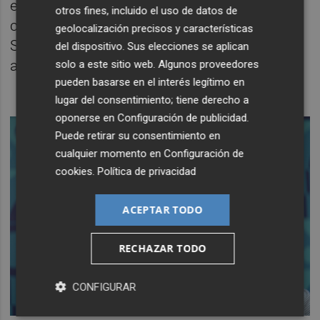
el gran trabajo que está haciendo Juan Roig
otros fines, incluido el uso de datos de
con Lanzadera y Angels Capital. También
geolocalización precisos y características
Startup Valencia y VDS. Como ciudad, está
del dispositivo. Sus elecciones se aplican
aportando mucho.
solo a este sitio web. Algunos proveedores
pueden basarse en el interés legítimo en
lugar del consentimiento; tiene derecho a
oponerse en
Configuración de publicidad
.
Puede retirar su consentimiento en
cualquier momento en
Configuración de
cookies
.
Política de privacidad
ACEPTAR TODO
RECHAZAR TODO
CONFIGURAR