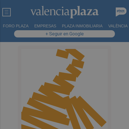
FORO PLAZA
EMPRESAS
PLAZA INMOBILIARIA
VALÈNCIA
+ Seguir en Google