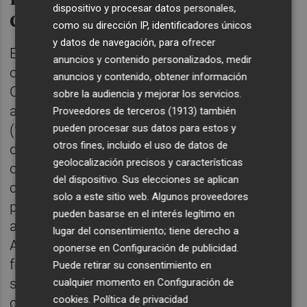
dispositivo y procesar datos personales,
cantidad
como su dirección IP, identificadores únicos
y datos de navegación, para ofrecer
El estudio, realizado en plantaciones
anuncios y contenido personalizados, medir
comerciales de mandarina 'Nova' en la
anuncios y contenido, obtener información
Comunitat Valenciana, demuestra que la
sobre la audiencia y mejorar los servicios.
aplicación de ácido 2,4-diclorofenoxiacético
Proveedores de terceros (1913)
también
pueden procesar sus datos para estos y
(2,4-D), en su nueva formulación sal
otros fines, incluido el uso de datos de
dimetilamina, durante una fase muy
geolocalización precisos y características
concreta del desarrollo del fruto, cuando
del dispositivo. Sus elecciones se aplican
comienza la etapa de expansión celular,
solo a este sitio web. Algunos proveedores
puede reducir el rajado hasta un 70%, sin
pueden basarse en el interés legítimo en
afectar al tamaño ni a la calidad del fruto.
lugar del consentimiento; tiene derecho a
Además, este descenso del número de
oponerse en
Configuración de publicidad
.
frutos dañados se traduce en un aumento
Puede retirar su consentimiento en
significativo del rendimiento final de la
cualquier momento en
Configuración de
cookies
.
Política de privacidad
cosecha.