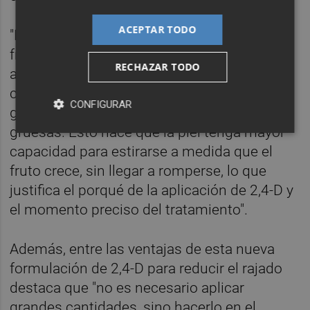
ACEPTAR TODO
"El secreto está en reforzar la piel de los
frutos desde dentro", ha apuntado y ha
RECHAZAR TODO
añadido que "gracias al tratamiento, las
células de la corteza se vuelven más
CONFIGURAR
grandes, más flexibles y con paredes más
gruesas. Esto hace que la piel tenga mayor
capacidad para estirarse a medida que el
fruto crece, sin llegar a romperse, lo que
justifica el porqué de la aplicación de 2,4-D y
el momento preciso del tratamiento".
Además, entre las ventajas de esta nueva
formulación de 2,4-D para reducir el rajado
destaca que "no es necesario aplicar
grandes cantidades, sino hacerlo en el