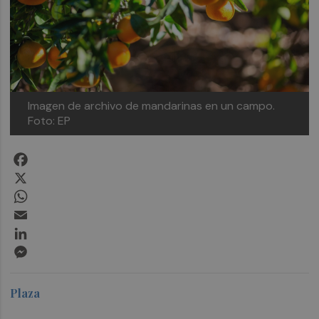
Imagen de archivo de mandarinas en un campo.
Foto: EP
Facebook
X
WhatsApp
Email
LinkedIn
Messenger
Plaza