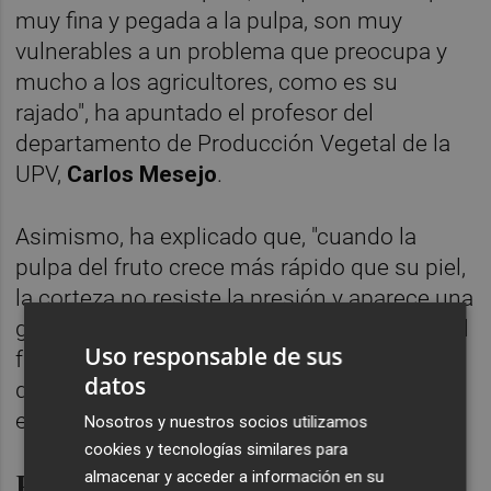
muy fina y pegada a la pulpa, son muy
vulnerables a un problema que preocupa y
mucho a los agricultores, como es su
rajado", ha apuntado el profesor del
departamento de Producción Vegetal de la
UPV,
Carlos Mesejo
.
Asimismo, ha explicado que, "cuando la
pulpa del fruto crece más rápido que su piel,
la corteza no resiste la presión y aparece una
grieta, que termina por provocar el rajado del
Uso responsable de sus
fruto. Esos frutos ya no se pueden vender, lo
datos
que provoca importantes pérdidas
económicas año tras año".
Nosotros y nuestros socios utilizamos
cookies y tecnologías similares para
Hasta un 70% y con poca
almacenar y acceder a información en su