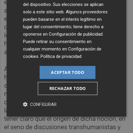
existencial, en el sentido de factor natural o
del dispositivo. Sus elecciones se aplican
artificial que puede poner en peligro la
solo a este sitio web. Algunos proveedores
existencia de la especie humana y cómo
pueden basarse en el interés legítimo en
comienza a ser usada de forma amplia en
lugar del consentimiento; tiene derecho a
oponerse en
Configuración de publicidad
.
los discursos sobre el futuro de la
Puede retirar su consentimiento en
humanidad, ha detallado la institución
cualquier momento en
Configuración de
académica.
cookies
.
Política de privacidad
Antonio Diéguez ha explicado cómo, este
ACEPTAR TODO
hecho, puede ser útil para tomar conciencia
de los peligros que acechan a la especie si
RECHAZAR TODO
no se toman a tiempo las medidas
oportunas en lo que se refiere al impacto de
CONFIGURAR
las nuevas tecnologías. "Aunque conviene
tener claro que el origen de dicha noción, en
el seno de discusiones transhumanistas y