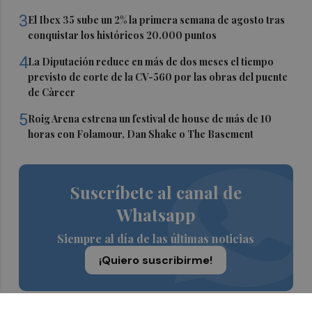
3
El Ibex 35 sube un 2% la primera semana de agosto tras
conquistar los históricos 20.000 puntos
4
La Diputación reduce en más de dos meses el tiempo
previsto de corte de la CV-560 por las obras del puente
de Càrcer
5
Roig Arena estrena un festival de house de más de 10
horas con Folamour, Dan Shake o The Basement
Suscríbete al canal de
Whatsapp
Siempre al día de las últimas noticias
¡Quiero suscribirme!