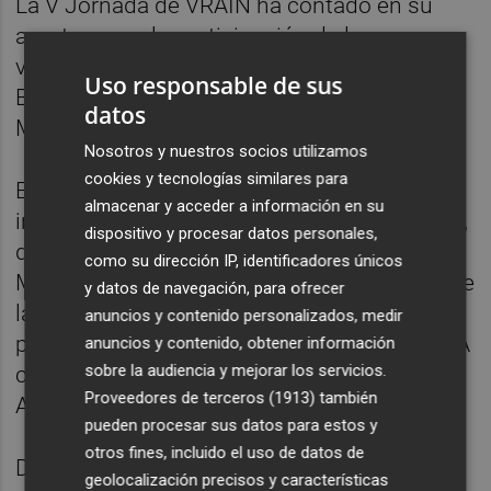
La V Jornada de VRAIN ha contado en su
apertura con la participación de la
vicerrectora de Investigación de la UPV,
Uso responsable de sus
Belén Picó, y el subdirector de VRAIN, José
datos
M. Sempere.
Nosotros y nuestros socios utilizamos
cookies y tecnologías similares para
Este encuentro ha tenido la conferencia
almacenar y acceder a información en su
invitada del filósofo y epistemólogo español,
dispositivo y procesar datos personales,
doctor en Filosofía por la Universidad de
como su dirección IP, identificadores únicos
Málaga y Catedrático de Lógica y Filosofía de
y datos de navegación, para ofrecer
la ciencia por la misma universidad el
anuncios y contenido personalizados, medir
profesor Antonio Diéguez, bajo el título 'La IA
anuncios y contenido, obtener información
sobre la audiencia y mejorar los servicios.
como riesgo existencial o la política del
Proveedores de terceros (1913)
también
Apocalipsis'.
pueden procesar sus datos para estos y
otros fines, incluido el uso de datos de
Diéguez ha desgranado la noción de riesgo
geolocalización precisos y características