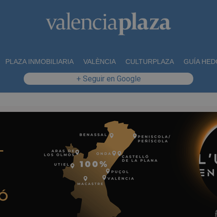
PLAZA INMOBILIARIA
VALÈNCIA
CULTURPLAZA
GUÍA HED
+ Seguir en Google