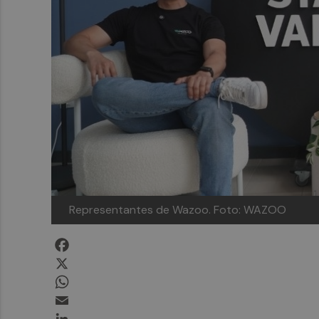
Representantes de Wazoo.
Foto: WAZOO
Facebook
X
WhatsApp
Email
LinkedIn