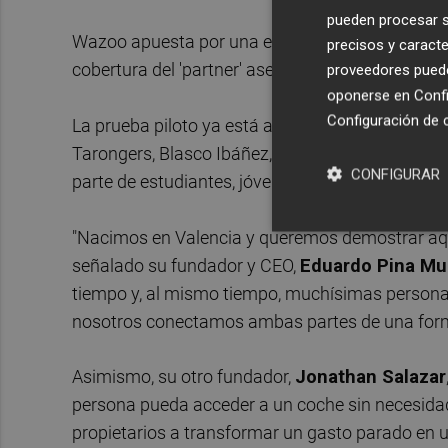
pueden procesar su
Wazoo apuesta por una experiencia 100% digital, 
precisos y caracte
cobertura del 'partner' asegurador durante cada a
proveedores pueden
oponerse en
Confi
Configuración de 
La prueba piloto ya está activa en València, esp
Tarongers, Blasco Ibáñez, Ruzafa y Ciutat Vella
CONFIGURAR
parte de estudiantes, jóvenes profesionales y vis
"Nacimos en Valencia y queremos demostrar aquí
señalado su fundador y CEO,
Eduardo Pina Mu
tiempo y, al mismo tiempo, muchísimas personas
nosotros conectamos ambas partes de una forma
Asimismo, su otro fundador,
Jonathan Salazar
persona pueda acceder a un coche sin necesida
propietarios a transformar un gasto parado en un