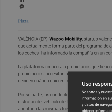
Messenger
Plaza
VALÈNCIA (EP).
Wazoo Mobility
, startup valenc
que actualmente forma parte del programa de ace
los coches', ha informado la compañía en un c
La plataforma conecta a propietarios que tienen
propio pero sí necesitan uno durante unas horas 
deciden cuándo quieren compartirlo y obtienen i
Uso respons
Nosotros y nuestr
Por su parte, los conductores reservan directamen
información en su 
disfrutan del vehículo de forma "flexible, segura 
y datos de navega
apuntado las mismas fuentes.
obtener informació