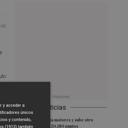
5:02
e
ulo
,
r y acceder a
Últimas Noticias
tificadores únicos
1
cios y contenido,
El Ibex 35 aprieta motores y sube otro
0,62%, hasta los 20.180 puntos
os (1913)
también