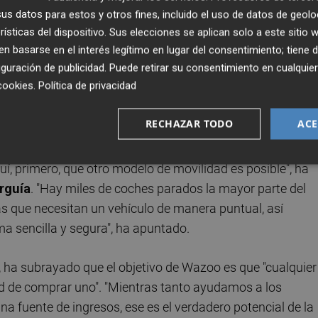
s datos para estos y otros fines, incluido el uso de datos de geolo
con verificación de identidad, gestión desde la App y
rísticas del dispositivo. Sus elecciones se aplican solo a este sitio
lquiler.
 basarse en el interés legítimo en lugar del consentimiento; tiene 
guración de publicidad
. Puede retirar su consentimiento en cualqu
cookies
.
Política de privacidad
ecialmente en zonas universitarias y turísticas como
, donde existe una alta demanda de movilidad puntual por
RECHAZAR TODO
ACE
itantes.
, primero, que otro modelo de movilidad es posible", ha
rguía
. "Hay miles de coches parados la mayor parte del
 que necesitan un vehículo de manera puntual, así
 sencilla y segura", ha apuntado.
, ha subrayado que el objetivo de Wazoo es que "cualquier
d de comprar uno". "Mientras tanto ayudamos a los
a fuente de ingresos, ese es el verdadero potencial de la