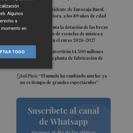
calización
2
Fallece el expresidente de Eurocaja Rural,
 web. Algunos
Andrés Gómez Mora, a los 89 años de edad
derecho a
3
CaixaBank aumenta la dotación de las becas
ier momento en
para el alumnado de escuelas de música a
275.000 euros en el curso 2026-2027
4
PTAR TODO
Tesla y SpaceX invertirán 14.500 millones
para construir la planta de fabricación de
chips Terafab
5
Sol Picó: “El mundo ha cambiado mucho; ya
no es tiempo de grandes espectáculos”
Suscríbete al canal
de Whatsapp
Siempre al día de las últimas