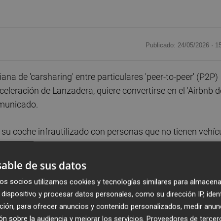
Publicado: 24/05/2026 ·
1
iana de 'carsharing' entre particulares 'peer-to-peer' (P2P)
leración de Lanzadera, quiere convertirse en el 'Airbnb d
omunicado.
 su coche infrautilizado con personas que no tienen vehíc
o unos días. Los propietarios publican su coche en la App
ngresos extra.
able de sus datos
os socios utilizamos cookies y tecnologías similares para almacena
te desde el móvil, recogen las llaves del propietario y
dispositivo y procesar datos personales, como su dirección IP, iden
y sin depender de oficinas de alquiler tradicionales", han
ción, para ofrecer anuncios y contenido personalizados, medir anun
n sobre la audiencia y mejorar los servicios.
Proveedores de tercer