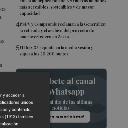
con la incorporación de 320 nuevas unidades
más accesibles, sostenibles y de mayor
los
capacidad
s.
4
PSPV y Compromís reclaman a la Generalitat
n
la retirada y el archivo del proyecto de
macrovertedero en Zarra
las
5
El Ibex 35 repunta en la media sesión y
supera los 20.200 puntos
es
Suscríbete al canal
o
de Whatsapp
r y acceder a
Siempre al día de las últimas
tificadores únicos
noticias
cios y contenido,
¡Quiero suscribirme!
os (1913)
también
e
calización