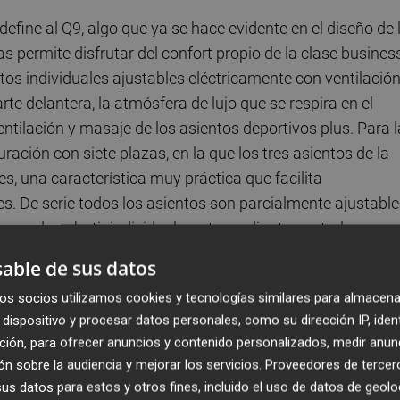
 define al Q9, algo que ya se hace evidente en el diseño de 
s permite disfrutar del confort propio de la clase busines
ntos individuales ajustables eléctricamente con ventilació
rte delantera, la atmósfera de lujo que se respira en el
ntilación y masaje de los asientos deportivos plus. Para 
ación con siete plazas, en la que los tres asientos de la
es, una característica muy práctica que facilita
es. De serie todos los asientos son parcialmente ajustabl
 se pueden abatir individualmente mediante controles
cesite cambiar rápidamente la configuración del habitácul
able de sus datos
la capacidad de almacenamiento.
os socios utilizamos cookies y tecnologías similares para almacena
dispositivo y procesar datos personales, como su dirección IP, iden
tón
ción, para ofrecer anuncios y contenido personalizados, medir anun
pueden accionar eléctricamente. Ya sea con la llave, a
n sobre la audiencia y mejorar los servicios.
Proveedores de tercer
, abrir y cerrar las puertas es una operación intuitiva qu
s datos para estos y otros fines, incluido el uso de datos de geolo