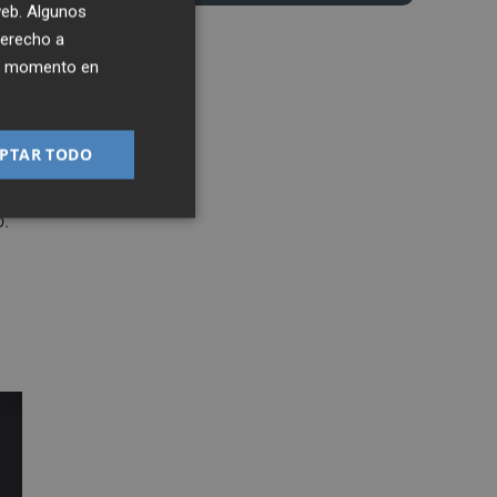
 web. Algunos
derecho a
ier momento en
PTAR TODO
o.