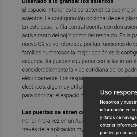
Diseñado a lo grande: los asientos
El espacio interior es la característica que mejor
asientos. La configuración opcional de seis plaza
En este caso, la fila central cuenta con dos asie
activa tanto del cojín como del respaldo. En la pa
nuevo Q9 se ve reforzada por las funciones de ve
familias numerosas la mejor opción es la configur
segunda fila pueden equiparse con sillas infantil
considerablemente la vida cotidiana de los padr
eléctricamente. Los respaldos de la tercera fila
eléctricos, algo muy útil para cualquiera que ne
Uso respons
para priorizar el espacio para los pasajeros o 
Nosotros y nuestr
información en su 
Las puertas se abren con solo pulsar un bo
y datos de navega
Por primera vez en un Audi todas las puertas se 
obtener informació
través de la aplicación myAudi, o mediante el MMI
pueden procesar su