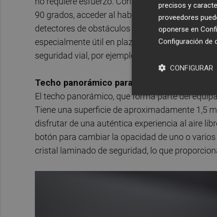
no requiere esfuerzo. Con un ángulo de apertura
precisos y caracte
90 grados, acceder al habitáculo es siempre fác
proveedores pueden
detectores de obstáculos detiene la puerta si no 
oponerse en
Confi
especialmente útil en plazas de aparcamiento e
Configuración de 
seguridad vial, por ejemplo, al detectar ciclistas
CONFIGURAR
Techo panorámico para crear un ambiente 
El techo panorámico, que forma parte del equipa
Tiene una superficie de aproximadamente 1,5 m
disfrutar de una auténtica experiencia al aire li
botón para cambiar la opacidad de uno o varios
cristal laminado de seguridad, lo que proporciona