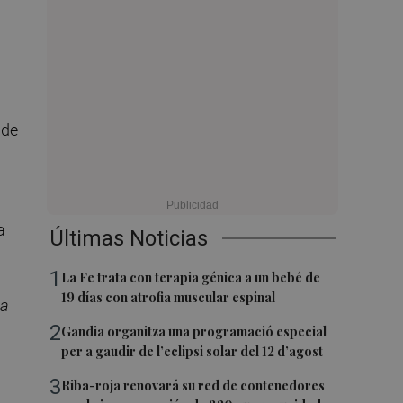
 de
a
Últimas Noticias
1
La Fe trata con terapia génica a un bebé de
19 días con atrofia muscular espinal
la
2
Gandia organitza una programació especial
per a gaudir de l’eclipsi solar del 12 d’agost
3
Riba-roja renovará su red de contenedores