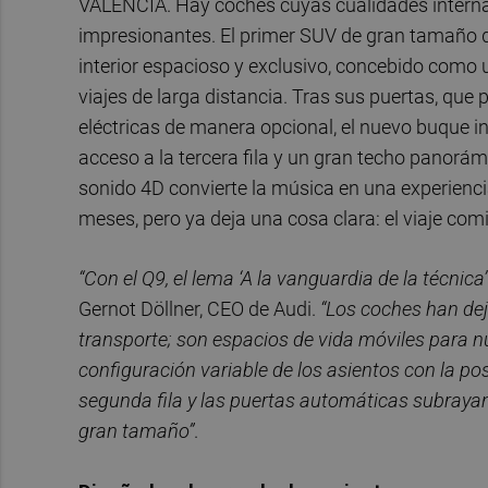
VALÈNCIA. Hay coches cuyas cualidades intern
impresionantes. El primer SUV de gran tamaño de
interior espacioso y exclusivo, concebido como un
viajes de larga distancia. Tras sus puertas, qu
eléctricas de manera opcional, el nuevo buque ins
acceso a la tercera fila y un gran techo panorá
sonido 4D convierte la música en una experienci
meses, pero ya deja una cosa clara: el viaje com
“Con el Q9, el lema ‘A la vanguardia de la técnic
Gernot Döllner, CEO de Audi.
“Los coches han de
transporte; son espacios de vida móviles para nue
configuración variable de los asientos con la pos
segunda fila y las puertas automáticas subraya
gran tamaño”
.