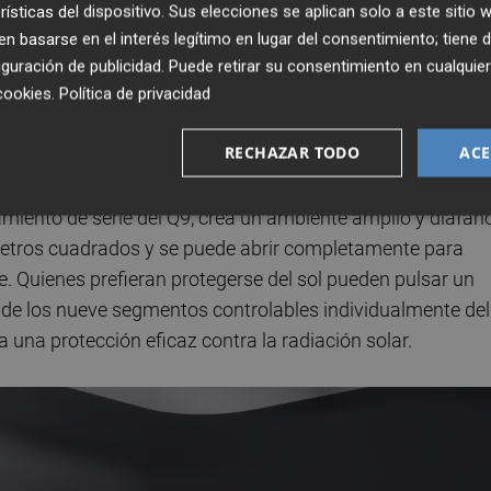
 de hasta
rísticas del dispositivo. Sus elecciones se aplican solo a este sitio
il. Además, un amplio conjunto de sensores perimetrales
 basarse en el interés legítimo en lugar del consentimiento; tiene 
hay espacio suficiente para que se abra, lo que resulta
guración de publicidad
. Puede retirar su consentimiento en cualqu
strechas. Esta función también puede ayudar a mejorar la
cookies
.
Política de privacidad
 u otros usuarios de la vía pública que se aproximan.
RECHAZAR TODO
ACE
especial
miento de serie del Q9, crea un ambiente amplio y diáfan
etros cuadrados y se puede abrir completamente para
bre. Quienes prefieran protegerse del sol pueden pulsar un
 de los nueve segmentos controlables individualmente del
 una protección eficaz contra la radiación solar.