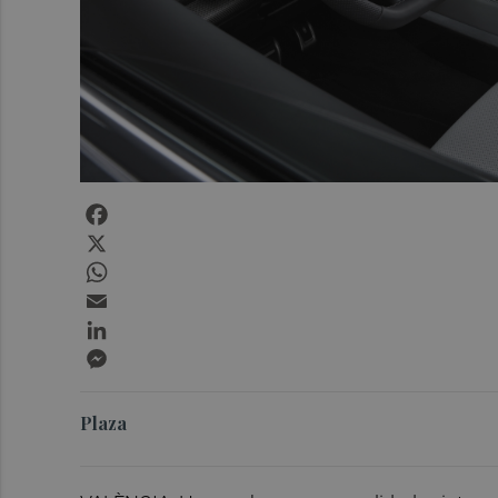
Facebook
X
WhatsApp
Email
LinkedIn
Messenger
Plaza