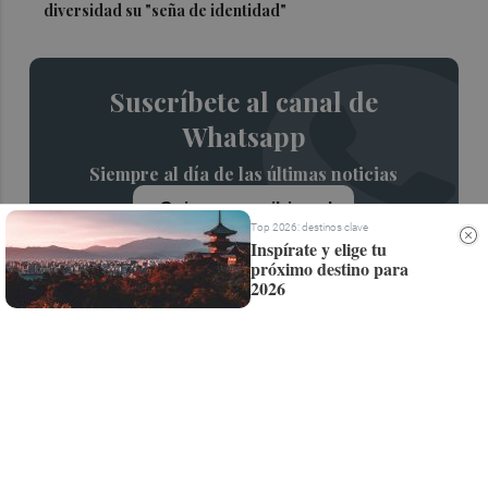
diversidad su "seña de identidad"
Suscríbete al canal de
Whatsapp
Siempre al día de las últimas noticias
¡Quiero suscribirme!
Top 2026: destinos clave
Inspírate y elige tu
próximo destino para
2026
Recibe toda la actualidad de
Valencia Plaza en tu correo
Quiero suscribirme