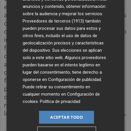
entretenimiento, entre las que se incluyen
anuncios y contenido, obtener información
sobre la audiencia y mejorar los servicios.
asientos de cuero natural y nuevos altavoces
Proveedores de terceros (1913)
también
de alta gama con membranas de Kevlar. La
pueden procesar sus datos para estos y
distribución interior da prioridad a un manejo
otros fines, incluido el uso de datos de
intuitivo, garantizando un fácil acceso a las
geolocalización precisos y características
funciones clave, mientras que los asientos
del dispositivo. Sus elecciones se aplican
delanteros, ahora de serie y totalmente
solo a este sitio web. Algunos proveedores
abatibles, y los asientos de la segunda fila,
pueden basarse en el interés legítimo en
deslizantes y ajustables, aportan mayor
lugar del consentimiento; tiene derecho a
oponerse en
Configuración de publicidad
.
flexibilidad. Junto con el techo interior de
Puede retirar su consentimiento en
punto y los parasoles, estos elementos
cualquier momento en
Configuración de
contribuyen a crear una experiencia a bordo
cookies
.
Política de privacidad
más refinada y agradable, incluso dentro de
las dimensiones compactas del segmento A.
ACEPTAR TODO