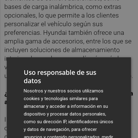
bases de carga inalámbrica, como extras
opcionales, lo que permite a los clientes
personalizar el vehículo según sus
preferencias. Hyundai también ofrece una
amplia gama de accesorios, entre los que se
incluyen soluciones de almacenamiento
interior y bacas, lo que amplía aún más la
versatilidad de INSTER Lounge tanto para el
Uso responsable de sus
uso diario como para las actividades de ocio.
datos
Nosotros y nuestros socios utilizamos
¿Qué características mejoran la experiencia
cookies y tecnologías similares para
a bordo del coche?
almacenar y acceder a información en su
dispositivo y procesar datos personales,
INSTER Lounge incorpora una serie de
como su dirección IP, identificadores únicos
características diseñadas para mejorar el
y datos de navegación, para ofrecer
confort, la facilidad de uso y el
anuncios y contenido personalizados, medir