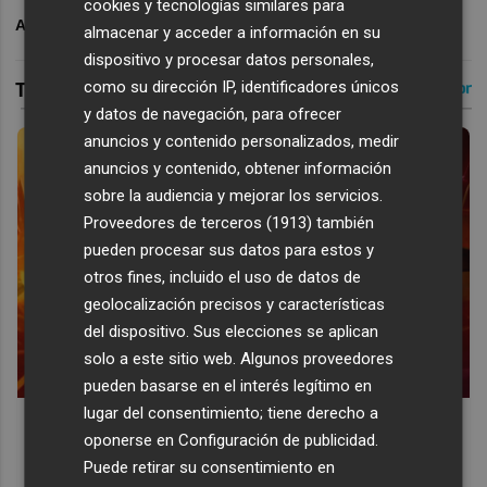
cookies y tecnologías similares para
ARCHIVADO EN
PLAZA MOTOR
almacenar y acceder a información en su
dispositivo y procesar datos personales,
como su dirección IP, identificadores únicos
y datos de navegación, para ofrecer
anuncios y contenido personalizados, medir
anuncios y contenido, obtener información
sobre la audiencia y mejorar los servicios.
Proveedores de terceros (1913)
también
pueden procesar sus datos para estos y
otros fines, incluido el uso de datos de
geolocalización precisos y características
del dispositivo. Sus elecciones se aplican
solo a este sitio web. Algunos proveedores
pueden basarse en el interés legítimo en
lugar del consentimiento; tiene derecho a
Corepunk MMORPG
oponerse en
Configuración de publicidad
.
Un verdadero MMORPG de la vieja escuela ¡Cómo los de
Puede retirar su consentimiento en
antes, pero mejor!