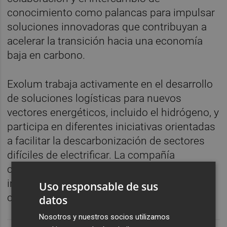
conocimiento como palancas para impulsar
soluciones innovadoras que contribuyan a
acelerar la transición hacia una economía
baja en carbono.
Exolum trabaja activamente en el desarrollo
de soluciones logísticas para nuevos
vectores energéticos, incluido el hidrógeno, y
participa en diferentes iniciativas orientadas
a facilitar la descarbonización de sectores
difíciles de electrificar. La compañía
considera que la colaboración entre
industria, movilidad e infraestructuras será
Uso responsable de sus
clave para acelerar la transición energética.
datos
Nosotros y nuestros socios utilizamos