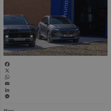
Facebook
X
WhatsApp
Email
LinkedIn
Messenger
Plaza