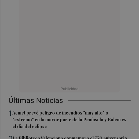
Últimas Noticias
1
Aemet prevé peligro de incendios "muy alto" o
"extremo" en la mayor parte de la Península y Baleares
el día del eclipse
2
La Biblioteca Valenciana conmemora el 750 aniversario