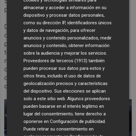
Super Taikyu Series, programada para el
almacenar y acceder a información en su
próximo mes de noviembre.
dispositivo y procesar datos personales,
como su dirección IP, identificadores únicos
De cara al futuro, Mazda continuará
y datos de navegación, para ofrecer
colaborando con una amplia red de socios
anuncios y contenido personalizados, medir
para seguir avanzando en el desarrollo de la
anuncios y contenido, obtener información
tecnología y los equipos, con el objetivo de
sobre la audiencia y mejorar los servicios.
mejorar la eficiencia del sistema, su
Proveedores de terceros (1913)
también
pueden procesar sus datos para estos y
durabilidad y su posible aplicación en
otros fines, incluido el uso de datos de
condiciones reales de conducción, más allá
geolocalización precisos y características
de los vehículos experimentales.
del dispositivo. Sus elecciones se aplican
solo a este sitio web. Algunos proveedores
pueden basarse en el interés legítimo en
lugar del consentimiento; tiene derecho a
oponerse en
Configuración de publicidad
.
Puede retirar su consentimiento en