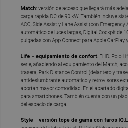
Match
: versión de acceso que llegará más adela
carga rápida DC de 90 kW. También incluye sist
ACC, Side Assist y Lane Assist (con Emergency 
automático de luces largas, Digital Cockpit de 
pulgadas con App Connect para Apple CarPlay y A
Life –
equipamiento de confort
. El ID. Polo
serie, añadiendo al equipamiento del Match, acc
trasera, Park Distance Control (delantero y trase
antideslumbrante automático y retrovisores ext
aportan mayor comodidad. En el apartado digital,
para smartphones. También cuenta con un piso d
del espacio de carga.
Style
–
versión tope de gama con faros IQ.
versiones Match y Life, el ID. Polo Style incorp