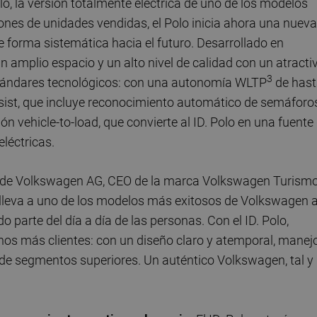
, la versión totalmente eléctrica de uno de los modelos
ones de unidades vendidas, el Polo inicia ahora una nueva
 forma sistemática hacia el futuro. Desarrollado en
n amplio espacio y un alto nivel de calidad con un atracti
3
 estándares tecnológicos: con una autonomía WLTP
de hast
ist, que incluye reconocimiento automático de semáforos
ón vehicle-to-load, que convierte al ID. Polo en una fuente
eléctricas.
 de Volkswagen AG, CEO de la marca Volkswagen Turism
o lleva a uno de los modelos más exitosos de Volkswagen a
o parte del día a día de las personas. Con el ID. Polo,
hos más clientes: con un diseño claro y atemporal, manej
s de segmentos superiores. Un auténtico Volkswagen, tal y