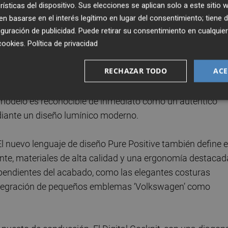
 de responder con solvencia al uso diario con amigos y
rísticas del dispositivo. Sus elecciones se aplican solo a este sitio
 basarse en el interés legítimo en lugar del consentimiento; tiene 
guración de publicidad
. Puede retirar su consentimiento en cualqu
. El nuevo ID. Polo es el primer modelo de producción que
cookies
.
Política de privacidad
 Pure Positive de Volkswagen, desarrollado por el jefe de
RECHAZAR TODO
ACE
cto con proporciones definidas, elementos icónicos como
atractivo y una zaga potente, que transmiten una imagen de
o modelo es reconocible de inmediato como un auténtico
diante un diseño lumínico moderno.
 El nuevo lenguaje de diseño Pure Positive también define e
igente, materiales de alta calidad y una ergonomía destacad
dependientes del acabado, como las elegantes costuras
 integración de pequeños emblemas ‘Volkswagen’ como