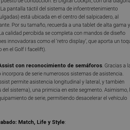
 puesto de conducción. El Digital Cockpit, con una diagon
 La pantalla táctil del sistema de infoentretenimiento
lgadas) está ubicada en el centro del salpicadero, al
te. Por su tamaño, recuerda a una tablet de alta gama 
 La calidad percibida se completa con mandos de diseño
nes innovadoras como el ‘retro display’, que aporta un toq
n el Golf I facelift).
 Assist con reconocimiento de semáforos
. Gracias a l
o incorpora de serie numerosos sistemas de asistencia.
ist permite asistencia longitudinal y lateral, y también
es del sistema), una primicia en este segmento. Asimismo, 
uipamiento de serie, permitiendo desacelerar el vehículo
cabado: Match, Life y Style
: