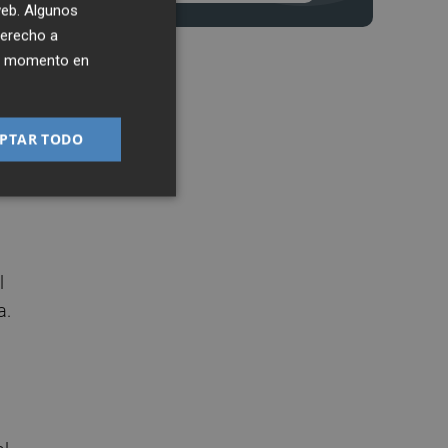
 web. Algunos
derecho a
ier momento en
PTAR TODO
 el
l
a.