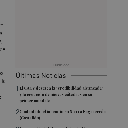
vo
a
,
 de
os
Últimas Noticias
 la
1
El CACV destaca la "credibilidad alcanzada"
y la creación de nuevas cátedras en su
o
primer mandato
2
Controlado el incendio en Sierra Engarcerán
(Castellón)