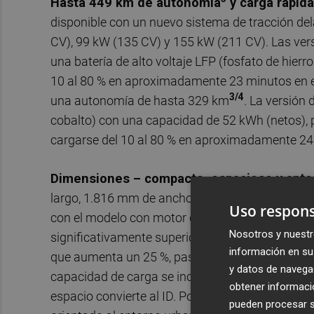
Hasta 449 km de autonomía
y carga rápida
disponible con un nuevo sistema de tracción dela
CV), 99 kW (135 CV) y 155 kW (211 CV). Las ver
una batería de alto voltaje LFP (fosfato de hierro
10 al 80 % en aproximadamente 23 minutos en es
3/4
una autonomía de hasta 329 km
. La versión
cobalto) con una capacidad de 52 kWh (netos),
cargarse del 10 al 80 % en aproximadamente 24 
Dimensiones – compacto, espacioso y apto p
largo, 1.816 mm de ancho y 1.530 mm de alto, c
Uso respons
con el modelo con motor de combustión, el ID. 
Nosotros y nuestr
significativamente superior gracias a la plataf
información en su 
que aumenta un 25 %, pasando de 351 a 441 litro
y datos de navega
capacidad de carga se incrementa hasta los 1.240
obtener informació
espacio convierte al ID. Polo, con cinco plazas, 
pueden procesar su