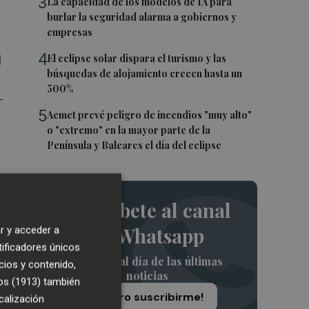
3
La capacidad de los modelos de IA para
burlar la seguridad alarma a gobiernos y
empresas
4
El eclipse solar dispara el turismo y las
l
búsquedas de alojamiento crecen hasta un
500%
-
5
Aemet prevé peligro de incendios "muy alto"
o "extremo" en la mayor parte de la
Península y Baleares el día del eclipse
n
Suscríbete al canal
de Whatsapp
r y acceder a
tificadores únicos
a
Siempre al día de las últimas
cios y contenido,
e
noticias
os (1913)
también
¡Quiero suscribirme!
calización