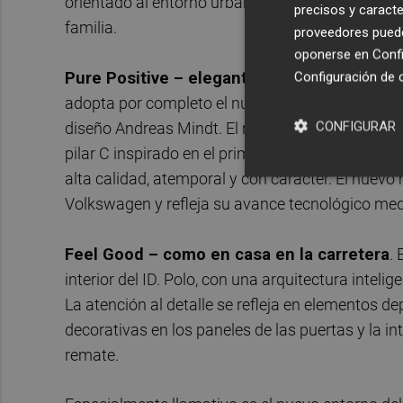
orientado al entorno urbano, sino también capaz
precisos y caracte
familia.
proveedores pueden
oponerse en
Confi
Pure Positive – elegante, atemporal y claro
Configuración de 
adopta por completo el nuevo lenguaje de diseño
CONFIGURAR
diseño Andreas Mindt. El resultado es un compa
pilar C inspirado en el primer Golf, un frontal 
alta calidad, atemporal y con carácter. El nuev
Volkswagen y refleja su avance tecnológico me
Feel Good – como en casa en la carretera
.
interior del ID. Polo, con una arquitectura intel
La atención al detalle se refleja en elementos 
decorativas en los paneles de las puertas y la
remate.