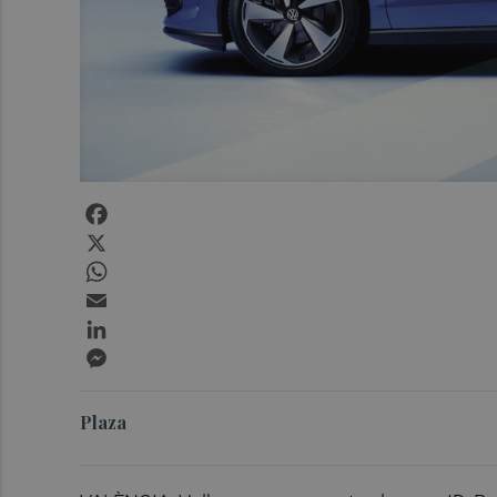
Facebook
X
WhatsApp
Email
LinkedIn
Messenger
Plaza