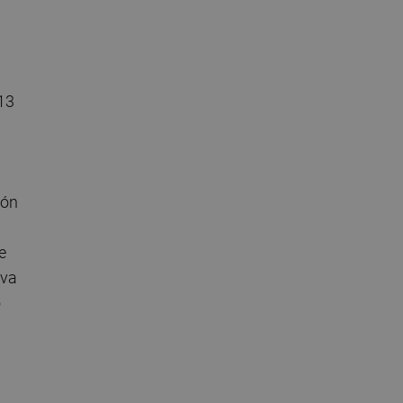
l
 13
ión
e
iva
o