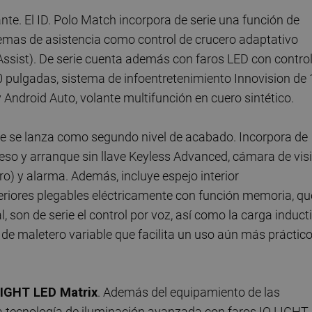
nte. El ID. Polo Match incorpora de serie una función de
emas de asistencia como control de crucero adaptativo
Assist). De serie cuenta además con faros LED con contro
10 pulgadas, sistema de infoentretenimiento Innovision de
ndroid Auto, volante multifunción en cuero sintético.
 Life se lanza como segundo nivel de acabado. Incorpora de
eso y arranque sin llave Keyless Advanced, cámara de vis
ro) y alarma. Además, incluye espejo interior
eriores plegables eléctricamente con función memoria, qu
 son de serie el control por voz, así como la carga induct
e maletero variable que facilita un uso aún más práctic
LIGHT LED Matrix
. Además del equipamiento de las
ora tecnología de iluminación avanzada con faros IQ.LIGHT