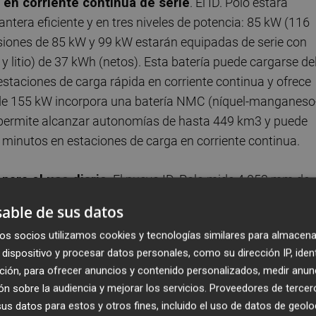
 en corriente continua de serie
. El ID. Polo estará
ntera eficiente y en tres niveles de potencia: 85 kW (116
siones de 85 kW y 99 kW estarán equipadas de serie con
 y litio) de 37 kWh (netos). Esta batería puede cargarse de
taciones de carga rápida en corriente continua y ofrece
 de 155 kW incorpora una batería NMC (níquel-manganeso
 permite alcanzar autonomías de hasta 449 km3 y puede
minutos en estaciones de carga en corriente continua.
ara el uso diario
. El nuevo ID. Polo mide 4.053 mm de
on una distancia entre ejes de 2.600 mm. En comparació
able de sus datos
Polo destaca por un aprovechamiento del espacio
os socios utilizamos cookies y tecnologías similares para almacena
orma MEB+. Un ejemplo de ello es el volumen del maletero,
dispositivo y procesar datos personales, como su dirección IP, iden
s. Con los respaldos de los asientos traseros abatidos, l
ción, para ofrecer anuncios y contenido personalizados, medir anun
 litros (Polo convencional: 1.125 litros). Este aumento d
n sobre la audiencia y mejorar los servicios.
Proveedores de tercer
en un vehículo más versátil que sus predecesores, no solo
s datos para estos y otros fines, incluido el uso de datos de geolo