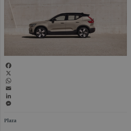
Facebook
X
WhatsApp
Email
LinkedIn
Messenger
Plaza