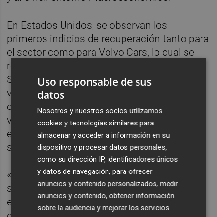
En Estados Unidos, se observan los
primeros indicios de recuperación tanto para
el sector como para Volvo Cars, lo cual se
refleja en la mejora gradual de las entregas.
Sin embargo, el mercado en general sigue
Uso responsable de sus
viéndose afectado por la baja confianza del
datos
consumidor y la escasa demanda de
Nosotros y nuestros socios utilizamos
vehículos totalmente eléctricos e híbridos
cookies y tecnologías similares para
enchufables tras la eliminación de las
almacenar y acceder a información en su
subvenciones.
dispositivo y procesar datos personales,
como su dirección IP, identificadores únicos
y datos de navegación, para ofrecer
«A pesar de todos los desafíos externos,
anuncios y contenido personalizados, medir
seguimos creciendo en Europa gracias a la
anuncios y contenido, obtener información
electrificación», declaró Erik Severinson,
sobre la audiencia y mejorar los servicios.
director comercial de Volvo Cars . «En