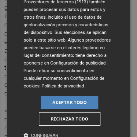
Proveedores de terceros (1913)
también
general, las entregas de nuestros vehículos
pueden procesar sus datos para estos y
totalmente eléctricos crecieron por octavo
otros fines, incluido el uso de datos de
mes consecutivo, impulsadas por la fuerte
geolocalización precisos y características
del dispositivo. Sus elecciones se aplican
demanda de los SUV eléctricos EX30 y EX40
solo a este sitio web. Algunos proveedores
en Europa. Asimismo, hemos observado un
pueden basarse en el interés legítimo en
aumento sostenido y significativo en los
lugar del consentimiento; tiene derecho a
pedidos minoristas de nuestros modelos
oponerse en
Configuración de publicidad
.
totalmente eléctricos en la región, lo que
Puede retirar su consentimiento en
refuerza aún más nuestra estrategia para
cualquier momento en
Configuración de
convertirnos en líderes en la electrificación
cookies
.
Política de privacidad
de vehículos premium», añadió.
ACEPTAR TODO
«Además, nos complace enormemente
recibir críticas muy positivas sobre nuestro
RECHAZAR TODO
nuevo SUV totalmente eléctrico EX60 por
CONFIGURAR
parte de nuestros clientes y los medios de