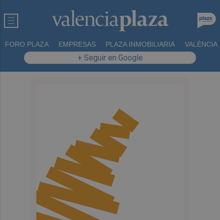
FORO PLAZA
EMPRESAS
PLAZA INMOBILIARIA
VALÈNCIA
+ Seguir en Google