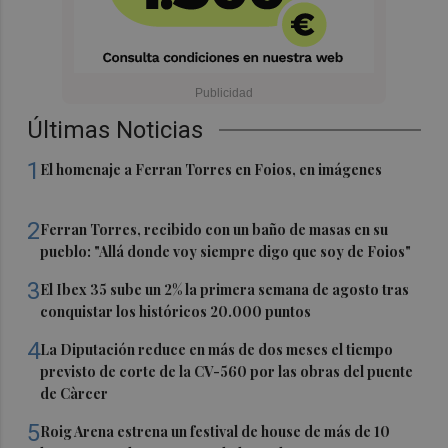
Últimas Noticias
1
El homenaje a Ferran Torres en Foios, en imágenes
2
Ferran Torres, recibido con un baño de masas en su
pueblo: "Allá donde voy siempre digo que soy de Foios"
3
El Ibex 35 sube un 2% la primera semana de agosto tras
conquistar los históricos 20.000 puntos
4
La Diputación reduce en más de dos meses el tiempo
previsto de corte de la CV-560 por las obras del puente
de Càrcer
5
Roig Arena estrena un festival de house de más de 10