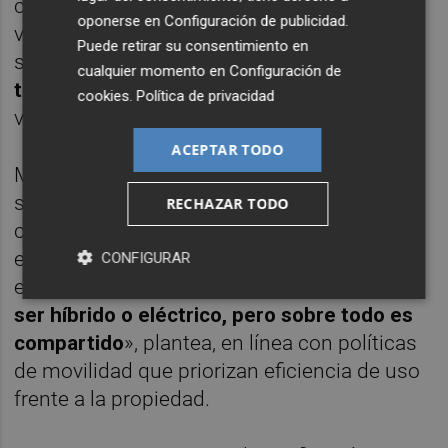
con el respaldo del seguro y las
oponerse en
Configuración de publicidad
.
verificaciones. En precios de referencia, Pina
Puede retirar su consentimiento en
sitúa opciones «
desde 30 euros al día con
cualquier momento en
Configuración de
todo incluido
», con importes superiores en
cookies
.
Política de privacidad
vehículos de gama alta.
ACEPTAR TODO
Más allá del caso individual, el equipo
subraya el posible
impacto urbano
del uso
RECHAZAR TODO
compartido: menos coches infrautilizados
en calle y, por tanto, menor presión sobre el
CONFIGURAR
espacio público. «
El coche del futuro puede
ser híbrido o eléctrico, pero sobre todo es
compartido
», plantea, en línea con políticas
de movilidad que priorizan eficiencia de uso
frente a la propiedad.