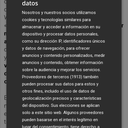
condiciones (por ejemplo, años mínimos de
datos
carnet del conductor). Para los usuarios,
Nosotros y nuestros socios utilizamos
Wazoo apunta a
accesibilidad y proximidad
:
cookies y tecnologías similares para
«
alquiler entre particulares siempre va a ser
almacenar y acceder a información en su
más económico que ir a una empresa de
dispositivo y procesar datos personales,
aeropuerto
», y la selección de coches
como su dirección IP, identificadores únicos
y datos de navegación, para ofrecer
cercanos desde el móvil simplifica recogida
anuncios y contenido personalizados, medir
y devolución: «
puedes ver diferentes
anuncios y contenido, obtener información
vehículos alrededor de tu zona… y a la hora
sobre la audiencia y mejorar los servicios.
de recogerlo, devolverlo… es muy muy
Proveedores de terceros (1913)
también
cómodo
».
pueden procesar sus datos para estos y
otros fines, incluido el uso de datos de
El
modelo de negocio
se centra en el
geolocalización precisos y características
marketplace: Wazoo intermedia la
del dispositivo. Sus elecciones se aplican
solo a este sitio web. Algunos proveedores
experiencia y los procesos, mientras la
pueden basarse en el interés legítimo en
transacción se produce entre particulares
lugar del consentimiento; tiene derecho a