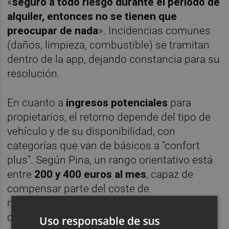
«
seguro a todo riesgo durante el periodo de
alquiler, entonces no se tienen que
preocupar de nada
». Incidencias comunes
(daños, limpieza, combustible) se tramitan
dentro de la app, dejando constancia para su
resolución.
En cuanto a
ingresos potenciales
para
propietarios, el retorno depende del tipo de
vehículo y de su disponibilidad, con
categorías que van de básicos a “confort
plus”. Según Pina, un rango orientativo está
entre
200 y 400 euros al mes
, capaz de
compensar parte del coste de
mantenimiento anual. Los propietarios
controlan disponibilidad, precio y
Uso responsable de sus