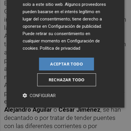
El alcance de los cambios dentro del
solo a este sitio web. Algunos proveedores
Gobierno autonómico es todavía una
pueden basarse en el interés legítimo en
incógnita. A Dalmau podrían acompañarle en
lugar del consentimiento; tiene derecho a
oponerse en
Configuración de publicidad
.
la salida sus cargos más cercanos, como
Puede retirar su consentimiento en
Adoración Guamán. La lógica indica que
cualquier momento en
Configuración de
también algunos asesores de confianza. Aun
cookies
.
Política de privacidad
así, el deseo es que no caigan demasiadas
piezas con la llegada de Illueca puesto que
ACEPTAR TODO
aún quedaban varios puestos vacantes por
nombrar (entre ellos la conflictiva Secretaría
RECHAZAR TODO
Autonómica de Justicia). Además, las
personas que quedan en el segundo y tercer
CONFIGURAR
escalón de Vivienda, como pueden ser
Alejandro Aguilar
o
César Jiménez
, se han
decantado o por tratar de tender puentes
con las diferentes corrientes o por