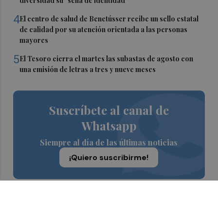
diversidad su "seña de identidad"
4
El centro de salud de Benetússer recibe un sello estatal
de calidad por su atención orientada a las personas
mayores
5
El Tesoro cierra el martes las subastas de agosto con
una emisión de letras a tres y nueve meses
Suscríbete al canal de
Whatsapp
Siempre al día de las últimas noticias
¡Quiero suscribirme!