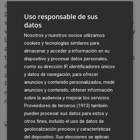
de
Pablo Iglesias
, creen que carece de perfil
político potente –algo necesario en la
Uso responsable de sus
vicepresidencia del Consell– y dudan de que
datos
vaya a ser capaz de trabajar por la cohesión y
Nosotros y nuestros socios utilizamos
la unidad en un Podem dividido sin solución
cookies y tecnologías similares para
aparente. Pese a ello, asumen que podría
almacenar y acceder a información en su
tratarse del cabeza de lista para las próximas
dispositivo y procesar datos personales,
elecciones autonómicas, cuyo posible
como su dirección IP, identificadores únicos
adelanto empieza a sobrevolar de nuevo el
y datos de navegación, para ofrecer
anuncios y contenido personalizados, medir
Palau. Darlo a conocer cuanto antes
anuncios y contenido, obtener información
resultaría, por lo tanto, importante para los
sobre la audiencia y mejorar los servicios.
morados
.
Proveedores de terceros (1913)
también
pueden procesar sus datos para estos y
otros fines, incluido el uso de datos de
geolocalización precisos y características
del dispositivo. Sus elecciones se aplican