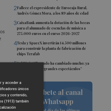
2
Fallece el expresidente de Eurocaja Rural,
Andrés Gómez Mora, a los 89 años de edad
3
CaixaBank aumenta la dotación de las becas
para el alumnado de escuelas de música a
hos
275.000 euros en el curso 2026-2027
e
4
Tesla y SpaceX invertirán 14.500 millones
para construir la planta de fabricación de
chips Terafab
5
Sol Picó: “El mundo ha cambiado mucho; ya
no es tiempo de grandes espectáculos”
r y acceder a
tificadores únicos
Suscríbete al canal
cios y contenido,
de Whatsapp
os (1913)
también
calización
Siempre al día de las últimas