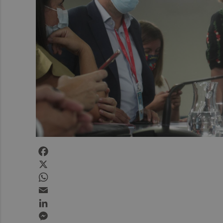
Facebook
X
WhatsApp
Email
LinkedIn
Messenger