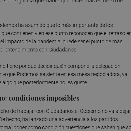
o solo significa que "habrá que hacer más esfuerzo de
odemos ha asumido que lo más importante de los
 qué contienen y en ese punto reconocen que el retraso e
r el impacto de la pandemia, puede ser el punto de más
r el entendimiento con Ciudadanos.
 no tiene por qué decidir quién compone la delegación
ente que Podemos se siente en esa mesa negociadora, ya
e algo que posteriormente no les guste.
o: condiciones imposibles
echo de trabajar con Ciudadanos el Gobierno no va a dejar
 De hecho, ha lanzado una advertencia a los partidos
broma" poner como condición cuestiones que saben que s