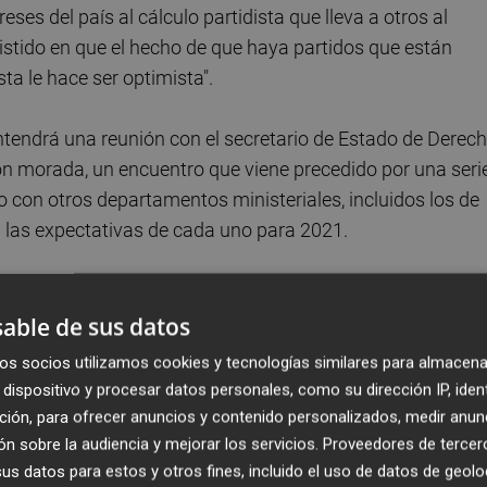
ses del país al cálculo partidista que lleva a otros al
sistido en que el hecho de que haya partidos que están
sta le hace ser optimista".
tendrá una reunión con el secretario de Estado de Derec
ión morada, un encuentro que viene precedido por una seri
o con otros departamentos ministeriales, incluidos los de
 las expectativas de cada uno para 2021.
ro, que será el propio Álvarez quien represente a
grupos parlamentarios, cuando esas negociaciones sean
able de sus datos
nes se negocia de otra manera, intercambiando papeles o
os socios utilizamos cookies y tecnologías similares para almacena
dispositivo y procesar datos personales, como su dirección IP, iden
ción, para ofrecer anuncios y contenido personalizados, medir anun
n sobre la audiencia y mejorar los servicios.
Proveedores de tercer
s datos para estos y otros fines, incluido el uso de datos de geolo