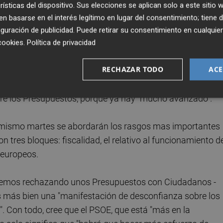
 decidido dar publicidad a esta reunión de Montero con
rísticas del dispositivo. Sus elecciones se aplican solo a este sitio
cesidad de escenificar su papel en la elaboración del
 basarse en el interés legítimo en lugar del consentimiento; tiene 
e coordinación interna pero no se informará de ellas y e
guración de publicidad
. Puede retirar su consentimiento en cualqu
oducirá esta tarde. En esa línea, Montero ha afirmado qu
cookies
.
Política de privacidad
 pueda llevarse a cabo con discreción y con tranquilidad.
RECHAZAR TODO
ACE
e confianza". De hecho, está convencida de que habrá "un
e los Presupuestos, porque ya hay "mucho avanzado".
te mismo martes se abordarán los rasgos mas importantes
 tres bloques: fiscalidad, el relativo al funcionamiento d
s europeos.
odemos rechazando unos Presupuestos con Ciudadanos -
es más bien una "manifestación de desconfianza sobre los
". Con todo, cree que el PSOE, que está "más en la