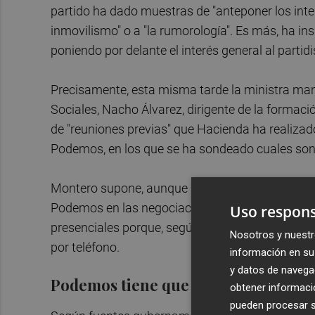
partido ha dado muestras de "anteponer los intere
inmovilismo" o a "la rumorología". Es más, ha in
poniendo por delante el interés general al partidi
Precisamente, esta misma tarde la ministra man
Sociales, Nacho Álvarez, dirigente de la formac
de "reuniones previas" que Hacienda ha realizad
Podemos, en los que se ha sondeado cuales son
Montero supone, aunque no lo ha dado como segu
Podemos en las negociaciones con el resto de 
Uso respons
presenciales porque, según ha dicho, en ocasio
Nosotros y nuestr
por teléfono.
información en su 
y datos de navega
Podemos tiene que escenificar
obtener informació
pueden procesar su