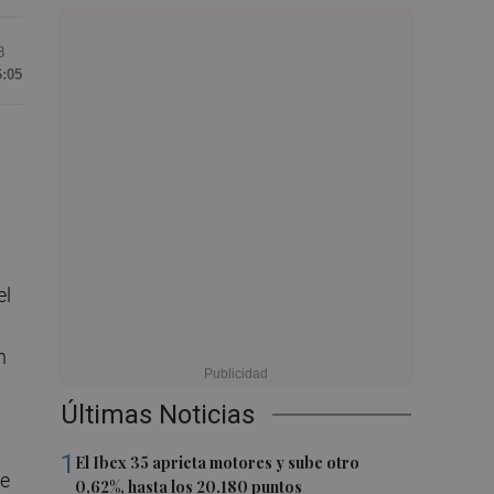
8
6:05
el
n
Últimas Noticias
1
El Ibex 35 aprieta motores y sube otro
te
0,62%, hasta los 20.180 puntos