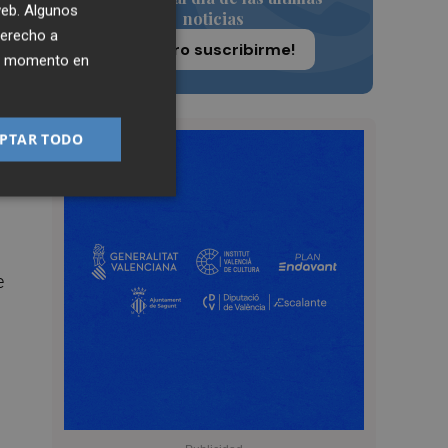
 web. Algunos
noticias
derecho a
¡Quiero suscribirme!
l
ier momento en
e
PTAR TODO
e