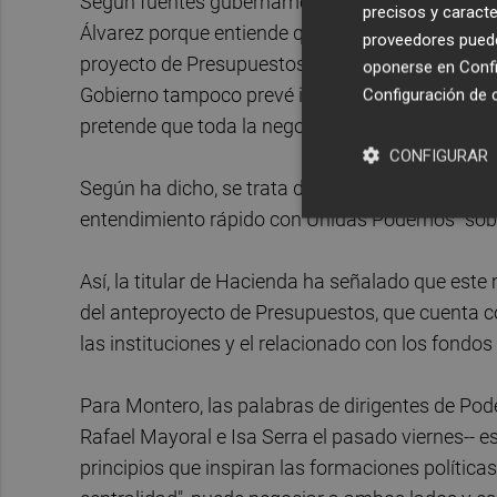
Según fuentes gubernamentales, el Ejecutivo ha
precisos y caracte
Álvarez porque entiende que Podemos tiene la ne
proveedores pueden
proyecto de Presupuestos. Habrá más reuniones d
oponerse en
Confi
Gobierno tampoco prevé informar de la que se pr
Configuración de 
pretende que toda la negociación presupuestaria
CONFIGURAR
Según ha dicho, se trata de generar "un clima d
entendimiento rápido con Unidas Podemos" sobr
Así, la titular de Hacienda ha señalado que es
del anteproyecto de Presupuestos, que cuenta con
las instituciones y el relacionado con los fondo
Para Montero, las palabras de dirigentes de P
Rafael Mayoral e Isa Serra el pasado viernes-- 
principios que inspiran las formaciones políticas