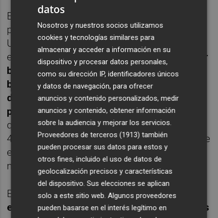
datos
El analista también destaca el inicio de la
Nosotros y nuestros socios utilizamos
publicación de resultados en Estados
cookies y tecnologías similares para
Unidos con los principales bancos
almacenar y acceder a información en su
estadounidense.
JPMorgan Chase, el mayor
dispositivo y procesar datos personales,
banco del país por activos, ha reportado un
como su dirección IP, identificadores únicos
beneficio neto de 12.622 millones de
y datos de navegación, para ofrecer
dólares (11.448 millones de euros) en el
anuncios y contenido personalizados, medir
primer trimestre
, un 52,4% más, mientras
anuncios y contenido, obtener información
sobre la audiencia y mejorar los servicios.
que Citigroup registró un beneficio neto de
Proveedores de terceros (1913)
también
4.606 millones de dólares (4.186 millones de
pueden procesar sus datos para estos y
euros) un 7% más en comparación con el
otros fines, incluido el uso de datos de
mismo periodo de 2022.
geolocalización precisos y características
del dispositivo. Sus elecciones se aplican
En este contexto,
el resto de plazas
solo a este sitio web. Algunos proveedores
europeas también han cerrado este viernes
pueden basarse en el interés legítimo en