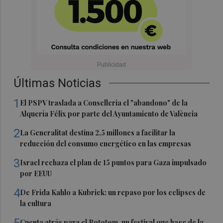
Últimas Noticias
1
El PSPV traslada a Conselleria el "abandono" de la
Alquería Félix por parte del Ayuntamiento de València
2
La Generalitat destina 2,5 millones a facilitar la
reducción del consumo energético en las empresas
3
Israel rechaza el plan de 15 puntos para Gaza impulsado
por EEUU
4
De Frida Kahlo a Kubrick: un repaso por los eclipses de
la cultura
5
Cuenta atrás para el Rototom, un festival que hace de la