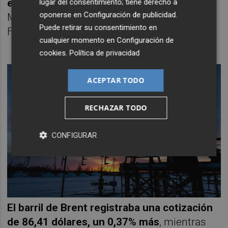
en positivo
, con un avance del 0,89% en
lugar del consentimiento; tiene derecho a
oponerse en
Configuración de publicidad
.
Milán, del 0,52% en París, del 0,50% en
Puede retirar su consentimiento en
Fráncfort y del 0,36% en Londres.
cualquier momento en
Configuración de
cookies
.
Política de privacidad
ACEPTAR TODO
RECHAZAR TODO
CONFIGURAR
El barril de Brent registraba una cotización
de 86,41 dólares, un 0,37% más
, mientras