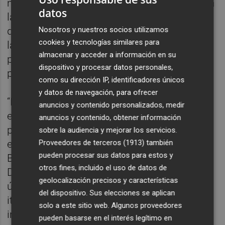
momento, su principal área de actuación era
datos
la energía solar. Su entrada en el mercado
del almacenamiento energético en Italia es
Nosotros y nuestros socios utilizamos
cookies y tecnologías similares para
la prueba del buen funcionamiento de los
almacenar y acceder a información en su
planes de expansión que la compañía tenía
dispositivo y procesar datos personales,
previstos para este 2021 en el país.
como su dirección IP, identificadores únicos
y datos de navegación, para ofrecer
“Power Electronics reafirma su apuesta por
anuncios y contenido personalizados, medir
el mercado italiano, siendo uno de los
anuncios y contenido, obtener información
pioneros del almacenamiento energético en
sobre la audiencia y mejorar los servicios.
el país transalpino” comenta Luigi Bariani,
Proveedores de terceros (1913)
también
pueden procesar sus datos para estos y
Business Development Manager de la
otros fines, incluido el uso de datos de
División Solar & Storage en Italia, “durante el
geolocalización precisos y características
último año hemos trabajado en el mercado
del dispositivo. Sus elecciones se aplican
italiano en algunos proyectos donde
solo a este sitio web. Algunos proveedores
instalaremos nuestros inversores solares y,
pueden basarse en el interés legítimo en