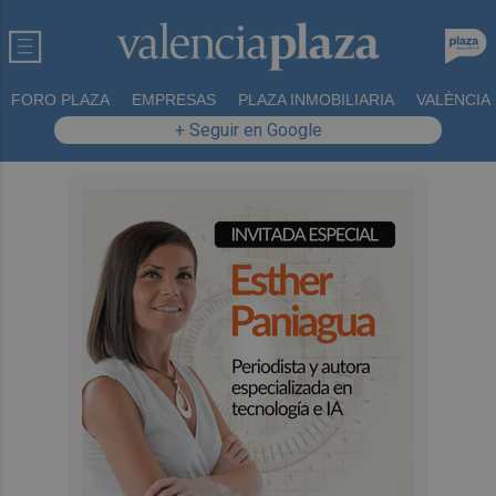
FORO PLAZA
EMPRESAS
PLAZA INMOBILIARIA
VALÈNCIA
+ Seguir en Google