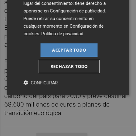
ahora, es el turno del almacenamiento
lugar del consentimiento; tiene derecho a
energético, un elemento clave para la
oponerse en
Configuración de publicidad
.
transición energética y con el que Power
Puede retirar su consentimiento en
cualquier momento en
Configuración de
Electronics participará en en distintos
cookies
.
Política de privacidad
proyectos de la misma subasta de
almacenamiento”.
ACEPTAR TODO
El gobierno italiano ha ratificado su apuesta
RECHAZAR TODO
por la tecnología renovable, pues según los
últimos datos de la Agencia EFE, este
CONFIGURAR
ejecutivo quiere reducir las emisiones de
carbono del país para 2030 y prevé destinar
68.600 millones de euros a planes de
transición ecológica.