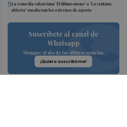
5
La comedia valenciana 'El último mono' o 'La ventana
abierta' encabezan los estrenos de agosto
Suscríbete al canal de
Whatsapp
Siempre al día de las últimas noticias
¡Quiero suscribirme!