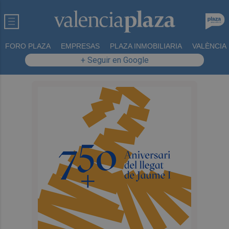
FORO PLAZA
EMPRESAS
PLAZA INMOBILIARIA
VALÈNCIA
+ Seguir en Google