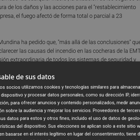
ura de los daños y las acciones para el "restablecimiento
presa, el fuego afectó de forma total o parcial a 23
 Mundina ha pedido que, "más allá de las conclusiones" qu
clarecer las causas del incendio en las cocheras de la EM
sión extraordinaria de todos los sistemas de seguridad y
able de sus datos
o sábado como "un hecho excepcional" que "en condicione
os socios utilizamos cookies y tecnologías similares para almacena
 ello, ha exigido que la empresa haga una inspección
dispositivo y procesar datos personales, como su dirección IP, iden
ción, para ofrecer anuncios y contenido personalizados, medir anun
isen los protocolos de seguridad".
n sobre la audiencia y mejorar los servicios.
Proveedores de tercer
s datos para estos y otros fines, incluido el uso de datos de geolo
ación tan delicada como la que atraviesa la empresa no pu
rísticas del dispositivo. Sus elecciones se aplican solo a este sitio
alguien que ha perdido por completo su credibilidad com
 basarse en el interés legítimo en lugar del consentimiento; tiene 
 presidente de la EMT, Giuseppe Grezzi.