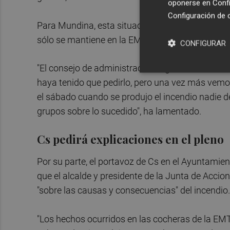
oponerse en
Confi
Configuración de 
Para Mundina, esta situación tan "anómala" serí
sólo se mantiene en la EMT de València por el ve
CONFIGURAR
"El consejo de administración urgente se deberí
haya tenido que pedirlo, pero una vez más vemo
el sábado cuando se produjo el incendio nadie de
grupos sobre lo sucedido", ha lamentado.
Cs pedirá explicaciones en el pleno
Por su parte, el portavoz de Cs en el Ayuntamie
que el alcalde y presidente de la Junta de Accion
"sobre las causas y consecuencias" del incendio.
"Los hechos ocurridos en las cocheras de la EMT 