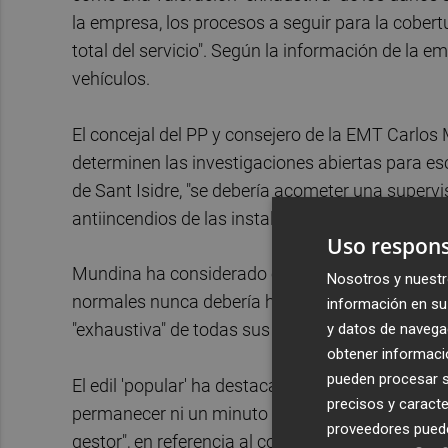
la empresa, los procesos a seguir para la cobert
total del servicio". Según la información de la em
vehículos.
El concejal del PP y consejero de la EMT Carlos
determinen las investigaciones abiertas para es
de Sant Isidre, "se debería acometer una supervi
antiincendios de las instalaciones".
Uso respons
Mundina ha considerado el siniestro del pasad
Nosotros y nuestr
normales nunca debería haberse producido". Por
información en su 
y datos de navega
"exhaustiva" de todas sus instalaciones y "se rev
obtener informació
pueden procesar su
El edil 'popular' ha destacado que "en una situ
precisos y caracte
permanecer ni un minuto más en la presidencia 
proveedores pueden
gestor", en referencia al concejal de Movilidad y