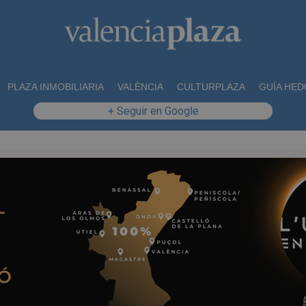
PLAZA INMOBILIARIA
VALÈNCIA
CULTURPLAZA
GUÍA HED
+ Seguir en Google