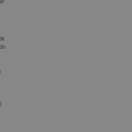
ar
de
ado
o
l