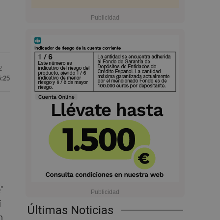
2
5:25
"
í
Últimas Noticias
n