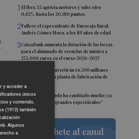
1
El Ibex 35 aprieta motores y sube otro
0,62%, hasta los 20.180 puntos
2
Fallece el expresidente de Eurocaja Rural,
Andrés Gómez Mora, a los 89 años de edad
e
3
CaixaBank aumenta la dotación de las becas
T
para el alumnado de escuelas de música a
275.000 euros en el curso 2026-2027
4
Tesla y SpaceX invertirán 14.500 millones
para construir la planta de fabricación de
chips Terafab
s
r y acceder a
tificadores únicos
5
Sol Picó: “El mundo ha cambiado mucho; ya
cios y contenido,
no es tiempo de grandes espectáculos”
os (1913)
también
calización
ede
 web. Algunos
o
Suscríbete al canal
derecho a