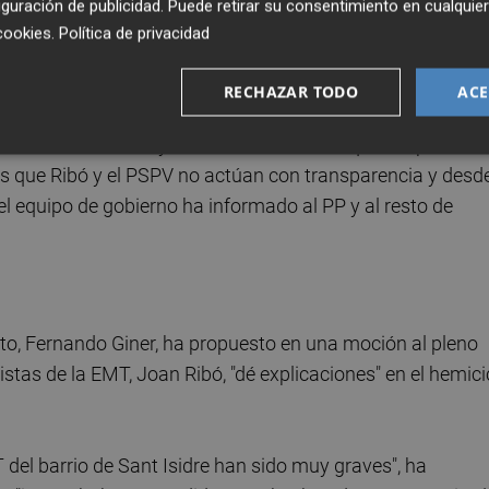
guración de publicidad
. Puede retirar su consentimiento en cualqu
cookies
.
Política de privacidad
a "impensable en cualquier empresa privada y pública". "T
rgonzante aval de Ribó y el PSPV a Grezzi", ha sentenciad
RECHAZAR TODO
ACE
a haber convocado ya sin la necesidad de que la oposición
s que Ribó y el PSPV no actúan con transparencia y desd
l equipo de gobierno ha informado al PP y al resto de
nto, Fernando Giner, ha propuesto en una moción al pleno
istas de la EMT, Joan Ribó, "dé explicaciones" en el hemici
del barrio de Sant Isidre han sido muy graves", ha