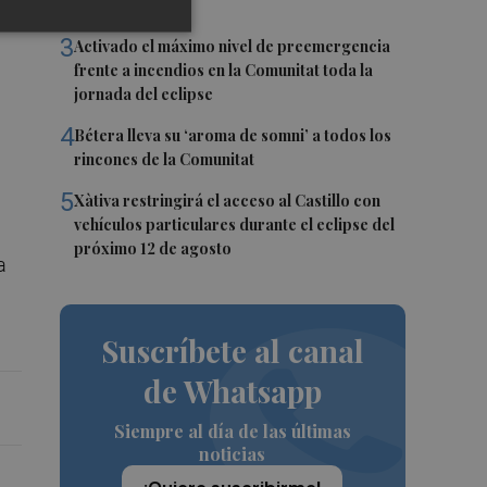
empleos en julio
3
Activado el máximo nivel de preemergencia
frente a incendios en la Comunitat toda la
jornada del eclipse
4
Bétera lleva su ‘aroma de somni’ a todos los
rincones de la Comunitat
5
Xàtiva restringirá el acceso al Castillo con
vehículos particulares durante el eclipse del
próximo 12 de agosto
a
Suscríbete al canal
de Whatsapp
Siempre al día de las últimas
noticias