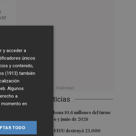
3
0:57
r y acceder a
tificadores únicos
cios y contenido,
os (1913)
también
calización
 web. Algunos
derecho a
Últimas Noticias
ier momento en
1
s
La Generalitat abona 10,6 millones del turno
de oficio de mayo y junio de 2026
s
PTAR TODO
2
La economía de EEUU destruyó 23.000