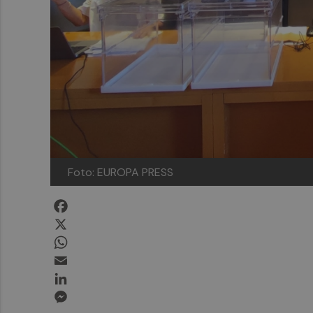
Foto: EUROPA PRESS
Facebook
X
WhatsApp
Email
LinkedIn
Messenger