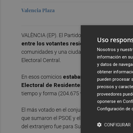
Valencia Plaza
VALÈNCIA (EP). El Partido Popular
también ganó
Uso respons
entre los votantes residentes en el extranj
Nosotros y nuestr
comunidades y una ciudad autónoma, según los 
información en su 
Electoral Central.
y datos de navega
obtener informació
En esos comicios
estaban llamadas a las urn
pueden procesar su
Electoral de Residentes Ausentes (CERA)
,
precisos y caracte
tiempo y forma (204.675 votos válidos).
proveedores pueden
oponerse en
Confi
Configuración de 
El más votado en el conjunto de circunscripcione
que sumaron el PSOE y el PSC. Al contrario que e
CONFIGURAR
del extranjero fue para Sumar, que con 29.958 p