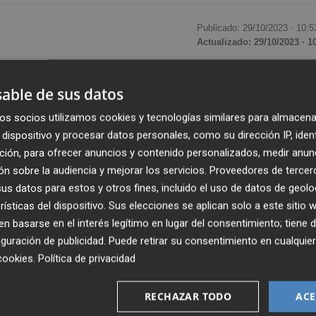
Publicado: 29/10/2023 ·
10:5
Actualizado: 29/10/2023 · 1
 las elecciones generales del pasado 23 de julio
able de sus datos
ero
, pese a ser derrotado por los socialistas en once
os socios utilizamos cookies y tecnologías similares para almacena
datos definitivos que acaba de proclamar la Junta
dispositivo y procesar datos personales, como su dirección IP, iden
ción, para ofrecer anuncios y contenido personalizados, medir anun
n sobre la audiencia y mejorar los servicios.
Proveedores de tercer
as 2,28 millones de españoles inscritos en el Censo
s datos para estos y otros fines, incluido el uso de datos de geolo
 pero sólo una décima parte ejerció su derecho a voto en
rísticas del dispositivo. Sus elecciones se aplican solo a este sitio
 basarse en el interés legítimo en lugar del consentimiento; tiene 
guración de publicidad
. Puede retirar su consentimiento en cualqu
cookies
.
Política de privacidad
s fue el PP, con 66.422 votos frente a las 58.973 papeleta
n el conjunto del censo, la tercera plaza entre los votante
RECHAZAR TODO
ACE
apeletas derrotó a Vox, que obtuvo 22.680 votos.