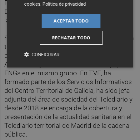
Públicas por EAE Business School y en
cookies
.
Política de privacidad
Dirección de Comunicación Corporativa por
la Universidad de Barcelona.
ACEPTAR TODO
Su trayectoria profesional está vinculada a la
RECHAZAR TODO
televisión. Trabajó en el informativo matinal
CONFIGURAR
de A·, en la agencia de noticias V-News de
Atresmedia y fue coordinadora de equipos
ENGs en el mismo grupo. En TVE, ha
formado parte de los Servicios Informativos
del Centro Territorial de Galicia, ha sido jefa
adjunta del área de sociedad del Telediario y
desde 2018 se encarga de la cobertura y
presentación de la actualidad sanitaria en el
Telediario territorial de Madrid de la cadena
pública.