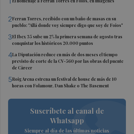
1
El homenaje a Ferran Torres en Foios, en imágenes
2
Ferran Torres, recibido con un baño de masas en su
pueblo: "Allá donde voy siempre digo que soy de Foios"
3
El Ibex 35 sube un 2% la primera semana de agosto tras
conquistar los históricos 20.000 puntos
4
La Diputación reduce en más de dos meses el tiempo
previsto de corte de la CV-560 por las obras del puente
de Càrcer
5
Roig Arena estrena un festival de house de más de 10
horas con Folamour, Dan Shake o The Basement
Suscríbete al canal de
Whatsapp
Siempre al día de las últimas noticias