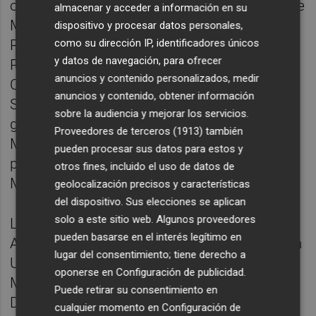
ocupado altos cargos durante el Gobierno de
almacenar y acceder a información en su
Mariano Rajoy: secretario de Estado de
dispositivo y procesar datos personales,
como su dirección IP, identificadores únicos
Relaciones con las Cortes, Ministerio de la
y datos de navegación, para ofrecer
Presidencia; secretario general de Sanidad y
anuncios y contenido personalizados, medir
Consumo, del Ministerio de Sanidad,
anuncios y contenido, obtener información
Servicios Sociales e Igualdad; secretario
sobre la audiencia y mejorar los servicios.
general de Gestión y Cooperación, del
Proveedores de terceros (1913)
también
Ministerio de Sanidad y Consumo; y
pueden procesar sus datos para estos y
presidente del INSALUD, dependiente del
otros fines, incluido el uso de datos de
Ministerio de Sanidad y Consumo.
geolocalización precisos y características
del dispositivo. Sus elecciones se aplican
solo a este sitio web. Algunos proveedores
Licenciada en Periodismo por la Universidad
pueden basarse en el interés legítimo en
Antonio de Nebrija y Ciencias Políticas por la
lugar del consentimiento; tiene derecho a
Universidad de Santiago de Compostela,
oponerse en
Configuración de publicidad
.
Marina Vila cuenta con un master en
Puede retirar su consentimiento en
Dirección de Comunicación y Relaciones
cualquier momento en
Configuración de