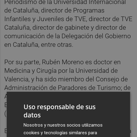
Periodismo de la Universidad Internacional
de Cataluña, director de Programas
Infantiles y Juveniles de TVE, director de TVE
Cataluña, director de gabinete y director de
comunicación de la Delegación del Gobierno
en Cataluña, entre otras.
Por su parte, Rubén Moreno es doctor en
Medicina y Cirugía por la Universidad de
Valencia, y ha sido miembro del Consejo de
Administración de Paradores de Turismo; de
Autopistas del Atlántico, y de la Sociedad
Estatal de Participaciones Industriales
Uso responsable de sus
(SEPI).
datos
Nosotros y nuestros socios utilizamos
Exsenador y exdiputado 'popular', Moreno ha
cookies y tecnologías similares para